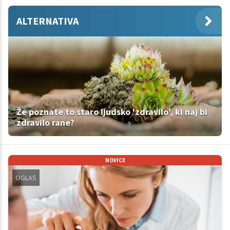
ALTERNATIVA
Že poznate to staro ljudsko 'zdravilo', ki naj bi
zdravilo rane?
NOVICE
OGLAS