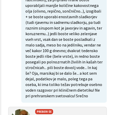
uporabljali manjše količine kakovostnega
olja (olivno, repično, sončnično...), izogibali
+ se boste uporabi enostavnih sladkorjev
(tudi rjavemu in sadnemu sladkorju, pa tudi
raznim sirupom kot je javorjev in agavin, ter
koruznemu...) jedli boste veliko zelenjave
vseh vrst, vsak dan se boste posladkali z
malo sadja, meso bo na jedilniku, vendar ne
več kakor 100 g dnevno; dvakrat tedensko
boste jedli ribe (bele vrste), in redno boste
posegali po polnozrnatih živilih in kašah ter
stročnicah... pili boste dovolj vode... In kaj
še? Oja, marsikaj bi se dalo še... a kot sem
dejal, podatkov je malo, poleg tega pa
oseba, ki ima toliko težav potrebuje osebno
voden razgovor pri kliničnem dietetiku! Ne
pri prehranskem svetovalcu! Srečno
PREBERI ŠE