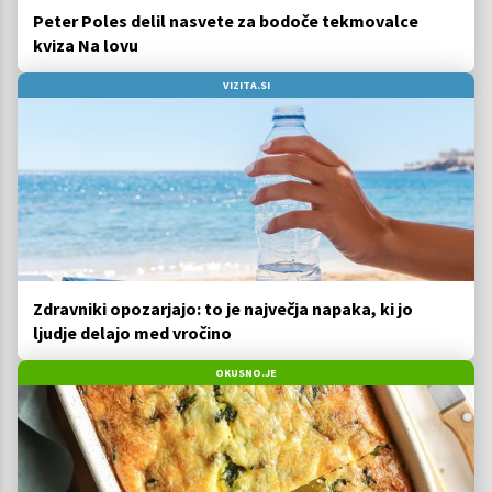
Peter Poles delil nasvete za bodoče tekmovalce
kviza Na lovu
VIZITA.SI
Zdravniki opozarjajo: to je največja napaka, ki jo
ljudje delajo med vročino
OKUSNO.JE