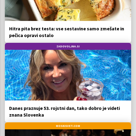
Hitra pita brez testa: vse sestavine samo zmešate in
pečica opravi ostalo
ZADOVOLJNA.SI
Danes praznuje 53. rojstni dan, tako dobro je videti
znana Slovenka
MOSKISVET.COM