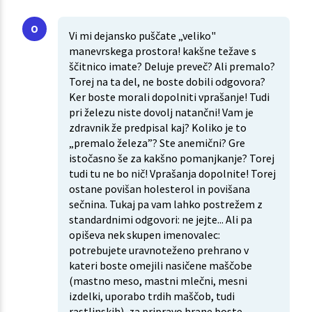
Vi mi dejansko puščate „veliko"
manevrskega prostora! kakšne težave s
ščitnico imate? Deluje preveč? Ali premalo?
Torej na ta del, ne boste dobili odgovora?
Ker boste morali dopolniti vprašanje! Tudi
pri železu niste dovolj natančni! Vam je
zdravnik že predpisal kaj? Koliko je to
„premalo železa”? Ste anemični? Gre
istočasno še za kakšno pomanjkanje? Torej
tudi tu ne bo nič! Vprašanja dopolnite! Torej
ostane povišan holesterol in povišana
sečnina. Tukaj pa vam lahko postrežem z
standardnimi odgovori: ne jejte... Ali pa
opiševa nek skupen imenovalec:
potrebujete uravnoteženo prehrano v
kateri boste omejili nasičene maščobe
(mastno meso, mastni mlečni, mesni
izdelki, uporabo trdih maščob, tudi
rastlinskih), za pripravo hrane boste