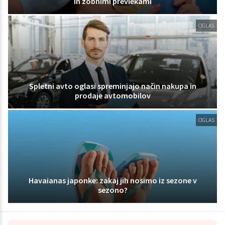
in zobnimi prevlekami
OGLAS
Spletni avto oglasi spreminjajo način nakupa in
prodaje avtomobilov
OGLAS
Havaianas japonke: zakaj jih nosimo iz sezone v
sezono?