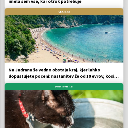
imela sem vse, kar otrok potrebuje
CEKIN.SI
Na Jadranu še vedno obstaja kraj, kjer lahko
dopustujete poceni: nastanitev že od 10 evrov, kosilo
za pet evrov
DOMINVRT.SI