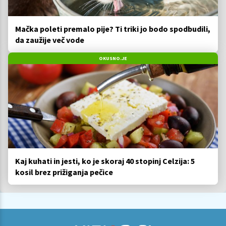
Mačka poleti premalo pije? Ti triki jo bodo spodbudili,
da zaužije več vode
OKUSNO.JE
Kaj kuhati in jesti, ko je skoraj 40 stopinj Celzija: 5
kosil brez prižiganja pečice