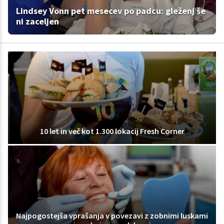
Lindsey Vonn pet mesecev po padcu: gleženj še
ni zaceljen
10 let in več kot 1.300 lokacij Fresh Corner
Najpogostejša vprašanja v povezavi z zobnimi luskami