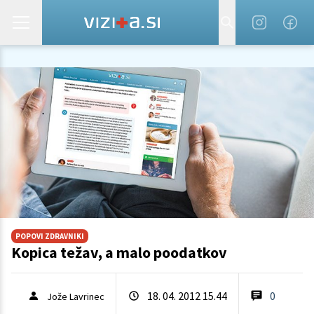
POPOVI ZDRAVNIKI
Kopica težav, a malo poodatkov
18. 04. 2012 15.44
0
Jože Lavrinec