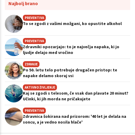
Najbolj brano
PREVENTIVA
To se zgodi z vašimi možgani, ko opustite alkohol
PREVENTIVA
Zdravniki opozarjajo: to je največja napaka, ki jo
ljudje delajo med vročino
ZDRAVJE
Po 50. letu telo potrebuje drugačen pristop: te
napake delamo skoraj vsi
AKTIVNO ŽIVLJENJE
Kaj se zgodi s telesom, če vsak dan plavate 20 minut?
Učinki, ki jih morda ne pričakujete
PREVENTIVA
Zdravnica šokirana nad prizorom: '40 let je delala na
soncu, a je vedno nosila hlače'