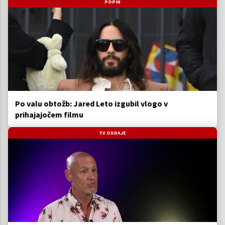
POPIN
Po valu obtožb: Jared Leto izgubil vlogo v
prihajajočem filmu
TV ODDAJE