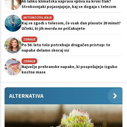
Ali lahko klimatska naprava vpliva na krvni tlak?
Strokovnjaki pojasnjujejo, kaj se dogaja s telesom
AKTIVNO ŽIVLJENJE
Kaj se zgodi s telesom, če vsak dan plavate 20 minut?
Učinki, ki jih morda ne pričakujete
ZDRAVJE
Po 50. letu telo potrebuje drugačen pristop: te
napake delamo skoraj vsi
ZDRAVJE
Največje prehranske napake, ki pospešujejo izgubo
kostne mase
ALTERNATIVA