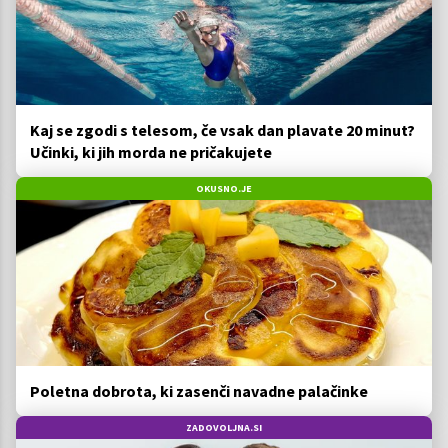
Kaj se zgodi s telesom, če vsak dan plavate 20 minut?
Učinki, ki jih morda ne pričakujete
OKUSNO.JE
Poletna dobrota, ki zasenči navadne palačinke
ZADOVOLJNA.SI