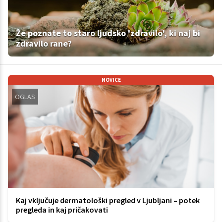
Že poznate to staro ljudsko 'zdravilo', ki naj bi
zdravilo rane?
NOVICE
OGLAS
Kaj vključuje dermatološki pregled v Ljubljani – potek
pregleda in kaj pričakovati