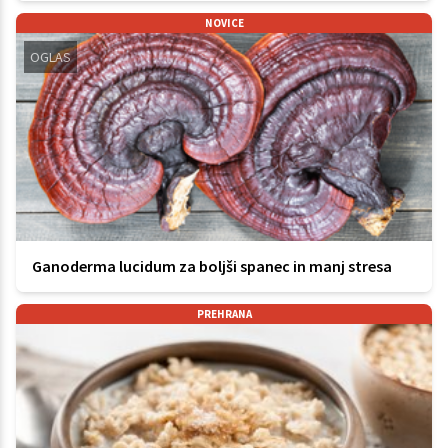
NOVICE
OGLAS
Ganoderma lucidum za boljši spanec in manj stresa
PREHRANA