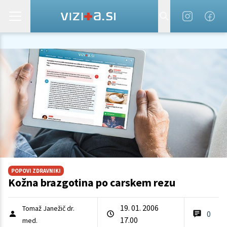
POPOVI ZDRAVNIKI
Kožna brazgotina po carskem rezu
19. 01. 2006
Tomaž Janežič dr.
0
17.00
med.