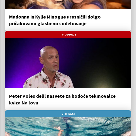
Madonna in Kylie Minogue uresničili dolgo
pričakovano glasbeno sodelovanje
TV ODDAJE
Peter Poles delil nasvete za bodoče tekmovalce
kviza Na lovu
VIZITA.SI