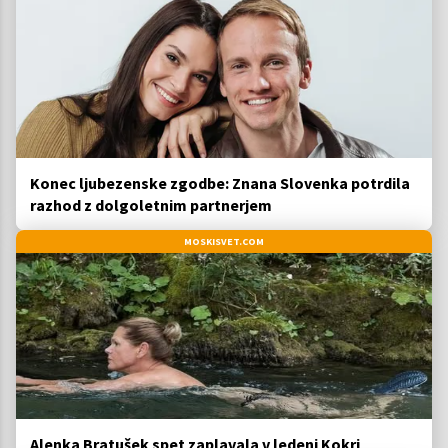
Konec ljubezenske zgodbe: Znana Slovenka potrdila
razhod z dolgoletnim partnerjem
MOSKISVET.COM
Alenka Bratušek spet zaplavala v ledeni Kokri