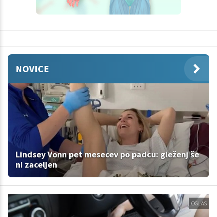
NOVICE
Lindsey Vonn pet mesecev po padcu: gleženj še
ni zaceljen
OGLAS