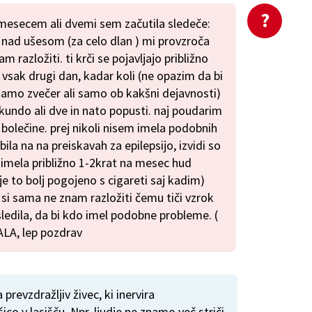
mesecem ali dvemi sem začutila sledeče:
l nad ušesom (za celo dlan ) mi provzroča
am razložiti. ti krči se pojavljajo približno
a vsak drugi dan, kadar koli (ne opazim da bi
samo zvečer ali samo ob kakšni dejavnosti)
ekundo ali dve in nato popusti. naj poudarim
bolečine. prej nikoli nisem imela podobnih
la na na preiskavah za epilepsijo, izvidi so
 imela približno 1-2krat na mesec hud
je to bolj pogojeno s cigareti saj kadim)
si sama ne znam razložiti čemu tiči vzrok
asledila, da bi kdo imel podobne probleme. (
ALA, lep pozdrav
 prevzdražljiv živec, ki inervira
co v lasišču. Npr. ljudje ne znamo več striči