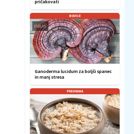
pričakovati
NOVICE
OGLAS
Ganoderma lucidum za boljši spanec
in manj stresa
PREHRANA