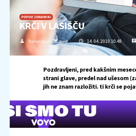
POPOVI ZDRAVNIKI
KRČI V LASIŠČU
14. 04. 2010 10.48
Štefan Spudič dr. med.
Pozdravljeni, pred kakšnim mesece
strani glave, predel nad ušesom (za
jih ne znam razložiti. ti krči se pojav