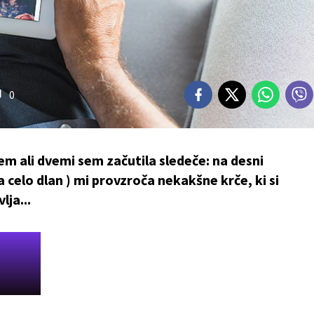
0
m ali dvemi sem začutila sledeče: na desni
 celo dlan ) mi provzroča nekakšne krče, ki si
lja...