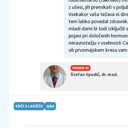
z ušesi, jih premikati v polju
Vsekakor vaša težava ni di
tem lahko povedal zdravnik, 
mladi dami bi tudi izključili
pojavi pri določenih hormon
neravnotežju v vsebnosti Ca
ob prvomajskem kresu vam ž
PREBERI ŠE
Štefan Spudič, dr. med.
KRČI V LASIŠČU
Q&A