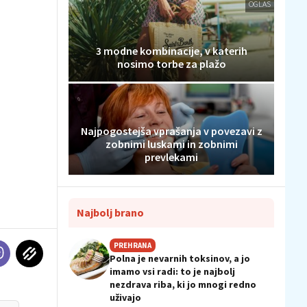
OGLAS
3 modne kombinacije, v katerih
nosimo torbe za plažo
Najpogostejša vprašanja v povezavi z
zobnimi luskami in zobnimi
prevlekami
Najbolj brano
PREHRANA
Polna je nevarnih toksinov, a jo
imamo vsi radi: to je najbolj
nezdrava riba, ki jo mnogi redno
uživajo