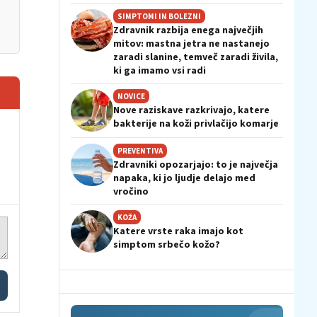
SIMPTOMI IN BOLEZNI
Zdravnik razbija enega največjih
mitov: mastna jetra ne nastanejo
zaradi slanine, temveč zaradi živila,
ki ga imamo vsi radi
NOVICE
Nove raziskave razkrivajo, katere
bakterije na koži privlačijo komarje
PREVENTIVA
Zdravniki opozarjajo: to je največja
napaka, ki jo ljudje delajo med
vročino
KOŽA
Katere vrste raka imajo kot
simptom srbečo kožo?