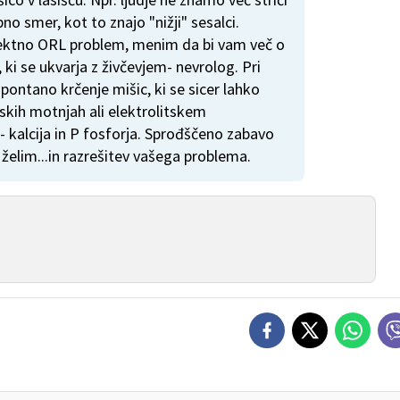
bno smer, kot to znajo "nižji" sesalci.
rektno ORL problem, menim da bi vam več o
ki se ukvarja z živčevjem- nevrolog. Pri
 spontano krčenje mišic, ki se sicer lahko
skih motnjah ali elektrolitskem
- kalcija in P fosforja. Sprođščeno zabavo
elim...in razrešitev vašega problema.