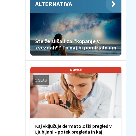
ALTERNATIVA
Ste že slišali za "kopanje v
zvezdah"? To naj bi pomirjalo um
NOVICE
OGLAS
Kaj vključuje dermatološki pregled v
Ljubljani – potek pregleda in kaj