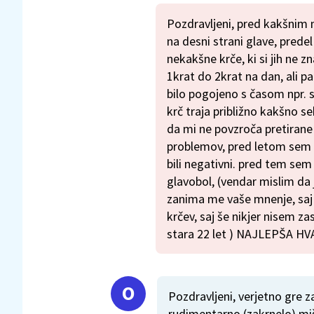
Pozdravljeni, pred kakšnim 
na desni strani glave, prede
nekakšne krče, ki si jih ne zn
1krat do 2krat na dan, ali p
bilo pogojeno s časom npr. 
krč traja približno kakšno s
da mi ne povzroča pretirane 
problemov, pred letom sem bi
bili negativni. pred tem sem
glavobol, (vendar mislim da 
zanima me vaše mnenje, saj 
krčev, saj še nikjer nisem z
stara 22 let ) NAJLEPŠA HV
Pozdravljeni, verjetno gre za
rudimentarno (zakrnelo) miši