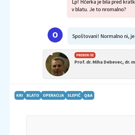
Lp! Hčerka je bila pred krat
v blatu. Je to nromalno?
Spoštovani! Normalno ni, je
PREBERI ŠE
Prof. dr. Miha Debevec, dr. 
KRI
BLATO
OPERACIJA
SLEPIČ
Q&A