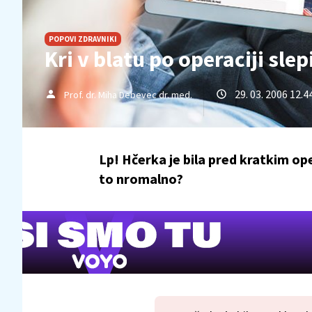
POPOVI ZDRAVNIKI
Kri v blatu po operaciji slep
29. 03. 2006 12.4
Prof. dr. Miha Debevec dr. med.
Lp! Hčerka je bila pred kratkim ope
to nromalno?