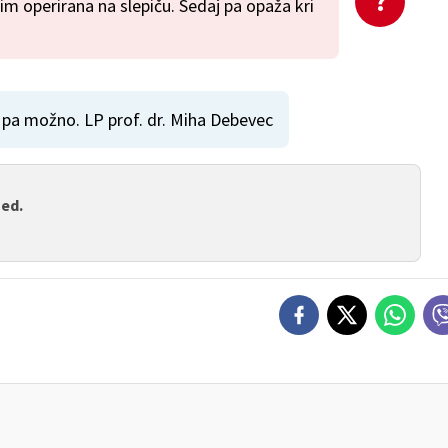
kim operirana na slepiču. Sedaj pa opaža kri
 pa možno. LP prof. dr. Miha Debevec
med.