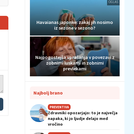
OGLAS
Havaianas japonke: zakaj jih nosimo
iz sezone v sezono?
Najpogostejša vprašanja v povezavi z
zobnimi luskami in zobnimi
prevlekami
Najbolj brano
PREVENTIVA
Zdravniki opozarjajo: to je največja
napaka, ki jo ljudje delajo med
vročino