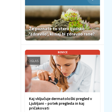
Že poznate to staro ljudsko
'zdravilo', ki naj bi zdravilo rane?
NOVICE
OGLAS
Kaj vključuje dermatološki pregled v
Ljubljani – potek pregleda in kaj
pričakovati