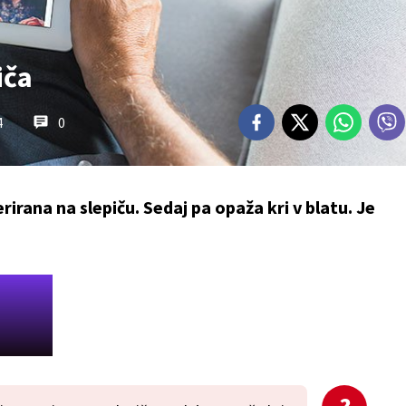
iča
4
0
rirana na slepiču. Sedaj pa opaža kri v blatu. Je