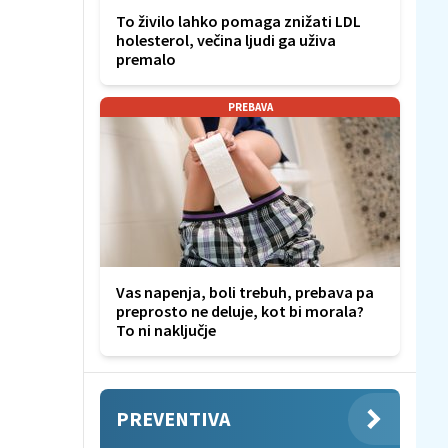
To živilo lahko pomaga znižati LDL
holesterol, večina ljudi ga uživa
premalo
PREBAVA
Vas napenja, boli trebuh, prebava pa
preprosto ne deluje, kot bi morala?
To ni naključje
PREVENTIVA