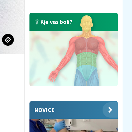
Kje vas boli?
NOVICE