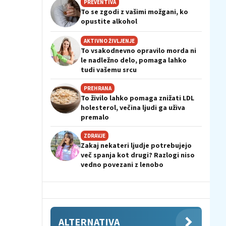
PREVENTIVA
To se zgodi z vašimi možgani, ko
opustite alkohol
AKTIVNO ŽIVLJENJE
To vsakodnevno opravilo morda ni
le nadležno delo, pomaga lahko
tudi vašemu srcu
PREHRANA
To živilo lahko pomaga znižati LDL
holesterol, večina ljudi ga uživa
premalo
ZDRAVJE
Zakaj nekateri ljudje potrebujejo
več spanja kot drugi? Razlogi niso
vedno povezani z lenobo
ALTERNATIVA