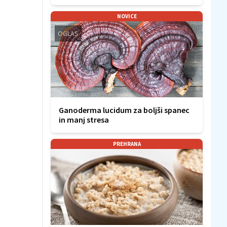
NOVICE
OGLAS
Ganoderma lucidum za boljši spanec
in manj stresa
PREHRANA