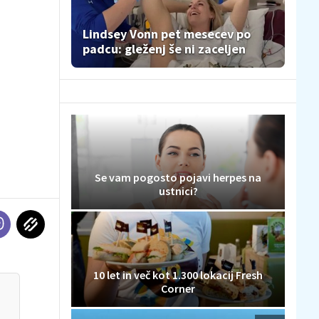
Lindsey Vonn pet mesecev po
padcu: gleženj še ni zaceljen
Se vam pogosto pojavi herpes na
ustnici?
10 let in več kot 1.300 lokacij Fresh
Corner