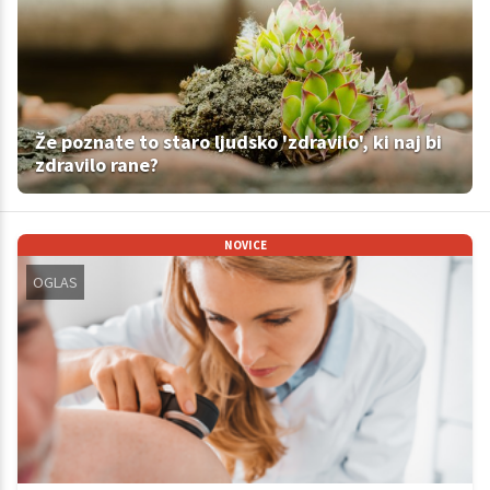
Že poznate to staro ljudsko 'zdravilo', ki naj bi
zdravilo rane?
NOVICE
OGLAS