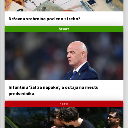
Državna srebrnina pod eno streho?
ŠPORT
Infantinu 'žal za napake', a ostaja na mestu
predsednika
POPIN