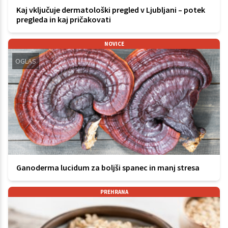
Kaj vključuje dermatološki pregled v Ljubljani – potek
pregleda in kaj pričakovati
NOVICE
OGLAS
Ganoderma lucidum za boljši spanec in manj stresa
PREHRANA