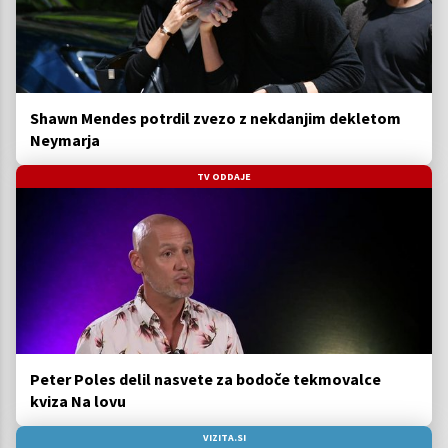
Shawn Mendes potrdil zvezo z nekdanjim dekletom
Neymarja
TV ODDAJE
Peter Poles delil nasvete za bodoče tekmovalce
kviza Na lovu
VIZITA.SI