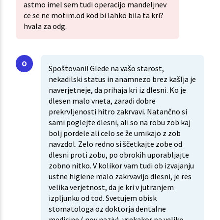
astmo imel sem tudi operacijo mandeljnev
ce se ne motim.od kod bi lahko bila ta kri?
hvala za odg.
Spoštovani! Glede na vašo starost,
nekadilski status in anamnezo brez kašlja je
naverjetneje, da prihaja kri iz dlesni. Ko je
dlesen malo vneta, zaradi dobre
prekrvljenosti hitro zakrvavi. Natančno si
sami poglejte dlesni, ali so na robu zob kaj
bolj pordele ali celo se že umikajo z zob
navzdol. Zelo redno si ščetkajte zobe od
dlesni proti zobu, po obrokih uporabljajte
zobno nitko. V kolikor vam tudi ob izvajanju
ustne higiene malo zakrvavijo dlesni, je res
velika verjetnost, da je kri v jutranjem
izpljunku od tod. Svetujem obisk
stomatologa oz doktorja dentalne
medicine ( nov naziv), vsekakor pa veliko