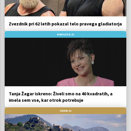
Zvezdnik pri 62 letih pokazal telo pravega gladiatorja
BIBALEZE.SI
Tanja Žagar iskreno: Živeli smo na 40 kvadratih, a
imela sem vse, kar otrok potrebuje
CEKIN.SI