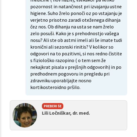
pozornost in natančnost pri izvajanju ustne
higiene. Suho žrelo ponoči oz po vstajanju je
verjetno prisotno zaradi oteženega dihanja
čez nos. Ob dihanju na usta se nam žrelo
zelo posuši. Kako je s prehodnostjo vašega
nosu? Ali ste ob astmi imeli ali še imate tudi
kronični ali sezonski rinitis? V kolikor so
odgovori na to pozitivni, si nos redno čistite
s fiziološko razopino ( o tem sem že
nekajkrat pisala v prejšnjih odgovorih) in po
predhodnem pogovoru in pregledu pri
zdravniku uporabljajte nosno
kortikosteroidno pršilo.
PREBERI ŠE
Lili Ločniškar, dr. med.