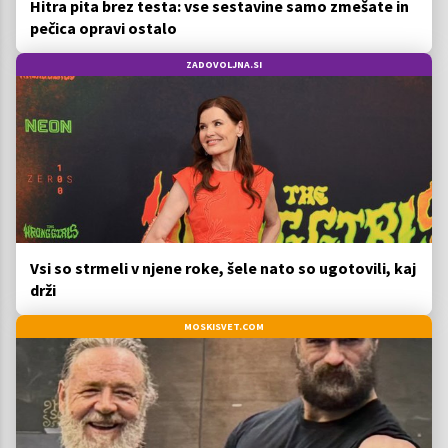
Hitra pita brez testa: vse sestavine samo zmešate in
pečica opravi ostalo
ZADOVOLJNA.SI
Vsi so strmeli v njene roke, šele nato so ugotovili, kaj
drži
MOSKISVET.COM