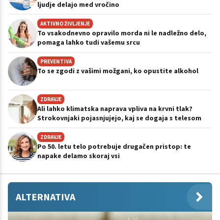
ljudje delajo med vročino
AKTIVNO ŽIVLJENJE
To vsakodnevno opravilo morda ni le nadležno delo,
pomaga lahko tudi vašemu srcu
PREVENTIVA
To se zgodi z vašimi možgani, ko opustite alkohol
ZDRAVJE
Ali lahko klimatska naprava vpliva na krvni tlak?
Strokovnjaki pojasnjujejo, kaj se dogaja s telesom
ZDRAVJE
Po 50. letu telo potrebuje drugačen pristop: te
napake delamo skoraj vsi
ALTERNATIVA