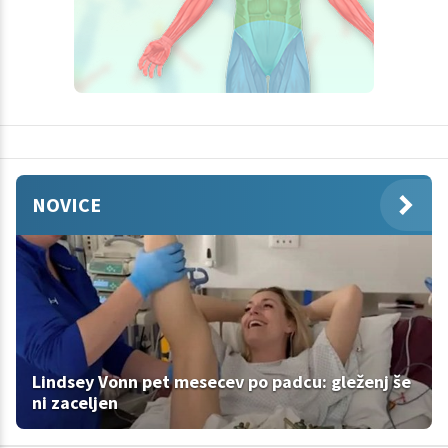
NOVICE
Lindsey Vonn pet mesecev po padcu: gleženj še
ni zaceljen