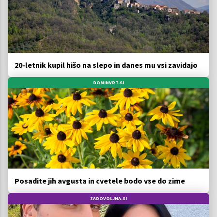
20-letnik kupil hišo na slepo in danes mu vsi zavidajo
DOMINVRT.SI
Posadite jih avgusta in cvetele bodo vse do zime
ZADOVOLJNA.SI