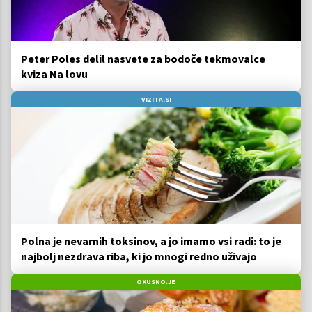
Peter Poles delil nasvete za bodoče tekmovalce
kviza Na lovu
VIZITA.SI
Polna je nevarnih toksinov, a jo imamo vsi radi: to je
najbolj nezdrava riba, ki jo mnogi redno uživajo
OKUSNO.JE