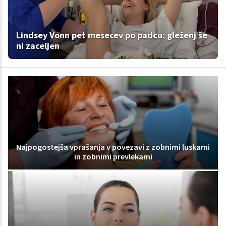
Lindsey Vonn pet mesecev po padcu: gleženj še
ni zaceljen
Najpogostejša vprašanja v povezavi z zobnimi luskami
in zobnimi prevlekami