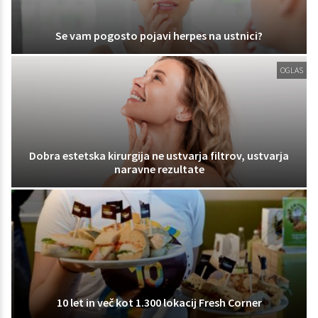
Se vam pogosto pojavi herpes na ustnici?
OGLAS
Dobra estetska kirurgija ne ustvarja filtrov, ustvarja
naravne rezultate
10 let in več kot 1.300 lokacij Fresh Corner