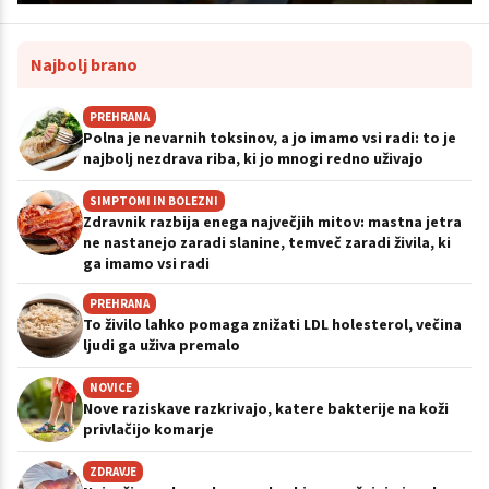
Najbolj brano
PREHRANA
Polna je nevarnih toksinov, a jo imamo vsi radi: to je
najbolj nezdrava riba, ki jo mnogi redno uživajo
SIMPTOMI IN BOLEZNI
Zdravnik razbija enega največjih mitov: mastna jetra
ne nastanejo zaradi slanine, temveč zaradi živila, ki
ga imamo vsi radi
PREHRANA
To živilo lahko pomaga znižati LDL holesterol, večina
ljudi ga uživa premalo
NOVICE
Nove raziskave razkrivajo, katere bakterije na koži
privlačijo komarje
ZDRAVJE