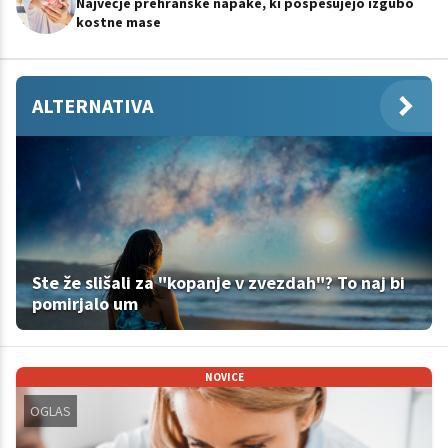
Največje prehranske napake, ki pospešujejo izgubo
kostne mase
ALTERNATIVA
Ste že slišali za "kopanje v zvezdah"? To naj bi
pomirjalo um
NOVICE
OGLAS