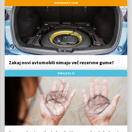
MOSKISVET.COM
Zakaj novi avtomobili nimajo več rezervne gume?
BIBALEZE.SI