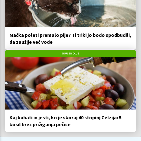
Mačka poleti premalo pije? Ti triki jo bodo spodbudili,
da zaužije več vode
OKUSNO.JE
Kaj kuhati in jesti, ko je skoraj 40 stopinj Celzija: 5
kosil brez prižiganja pečice