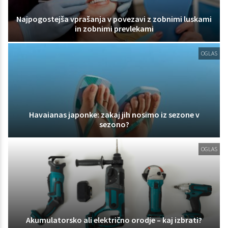
Najpogostejša vprašanja v povezavi z zobnimi luskami
in zobnimi prevlekami
OGLAS
Havaianas japonke: zakaj jih nosimo iz sezone v
sezono?
OGLAS
Akumulatorsko ali električno orodje – kaj izbrati?