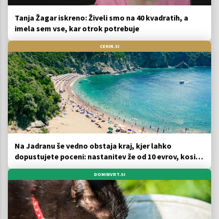
Tanja Žagar iskreno: Živeli smo na 40 kvadratih, a
imela sem vse, kar otrok potrebuje
CEKIN.SI
Na Jadranu še vedno obstaja kraj, kjer lahko
dopustujete poceni: nastanitev že od 10 evrov, kosilo
za pet evrov
DOMINVRT.SI