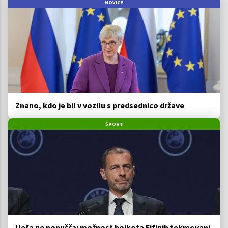
NOVICE
Znano, kdo je bil v vozilu s predsednico države
ŠPORT
Uefa ne popušča: možnost bojkota Fifinih tekmovanj