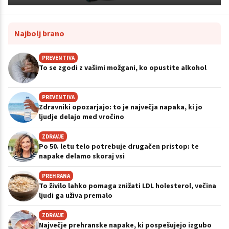
Najbolj brano
PREVENTIVA
To se zgodi z vašimi možgani, ko opustite alkohol
PREVENTIVA
Zdravniki opozarjajo: to je največja napaka, ki jo
ljudje delajo med vročino
ZDRAVJE
Po 50. letu telo potrebuje drugačen pristop: te
napake delamo skoraj vsi
PREHRANA
To živilo lahko pomaga znižati LDL holesterol, večina
ljudi ga uživa premalo
ZDRAVJE
Največje prehranske napake, ki pospešujejo izgubo