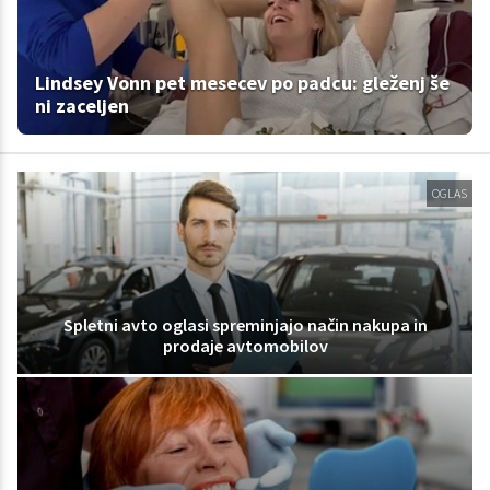
Lindsey Vonn pet mesecev po padcu: gleženj še
ni zaceljen
OGLAS
Spletni avto oglasi spreminjajo način nakupa in
prodaje avtomobilov