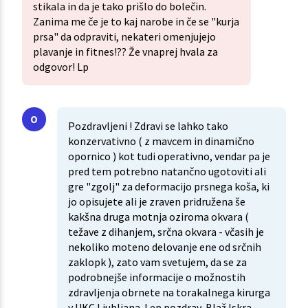
stikala in da je tako prišlo do bolečin.
Zanima me če je to kaj narobe in če se "kurja
prsa" da odpraviti, nekateri omenjujejo
plavanje in fitnes!?? Že vnaprej hvala za
odgovor! Lp
Pozdravljeni ! Zdravi se lahko tako
konzervativno ( z mavcem in dinamično
opornico ) kot tudi operativno, vendar pa je
pred tem potrebno natančno ugotoviti ali
gre "zgolj" za deformacijo prsnega koša, ki
jo opisujete ali je zraven pridružena še
kakšna druga motnja oziroma okvara (
težave z dihanjem, srčna okvara - včasih je
nekoliko moteno delovanje ene od srčnih
zaklopk ), zato vam svetujem, da se za
podrobnejše informacije o možnostih
zdravljenja obrnete na torakalnega kirurga
v UKC Ljubljana. Lep pozdrav, Blaž Iskra