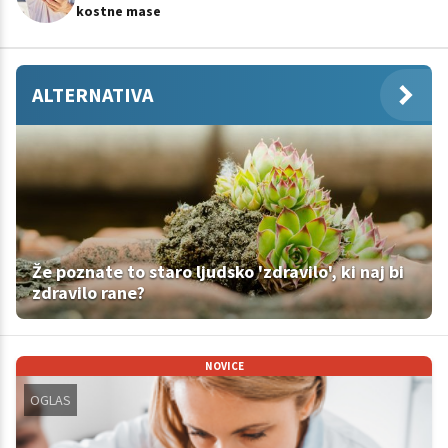
kostne mase
ALTERNATIVA
Že poznate to staro ljudsko 'zdravilo', ki naj bi
zdravilo rane?
NOVICE
OGLAS