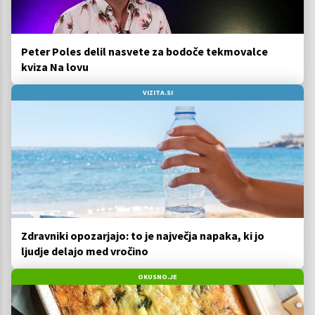
Peter Poles delil nasvete za bodoče tekmovalce
kviza Na lovu
VIZITA.SI
Zdravniki opozarjajo: to je največja napaka, ki jo
ljudje delajo med vročino
OKUSNO.JE