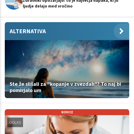
Zdravniki opozarjajo: to je največja napaka, ki jo
ljudje delajo med vročino
ALTERNATIVA
Ste že slišali za "kopanje v zvezdah"? To naj bi
pomirjalo um
NOVICE
OGLAS