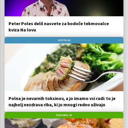
Peter Poles delil nasvete za bodoče tekmovalce
kviza Na lovu
VIZITA.SI
Polna je nevarnih toksinov, a jo imamo vsi radi: to je
najbolj nezdrava riba, ki jo mnogi redno uživajo
OKUSNO.JE