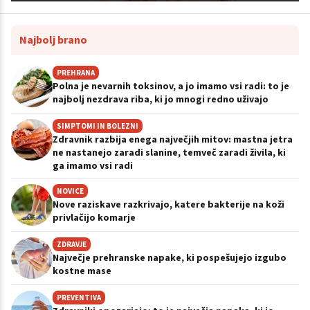
Najbolj brano
PREHRANA
Polna je nevarnih toksinov, a jo imamo vsi radi: to je
najbolj nezdrava riba, ki jo mnogi redno uživajo
SIMPTOMI IN BOLEZNI
Zdravnik razbija enega največjih mitov: mastna jetra
ne nastanejo zaradi slanine, temveč zaradi živila, ki
ga imamo vsi radi
NOVICE
Nove raziskave razkrivajo, katere bakterije na koži
privlačijo komarje
ZDRAVJE
Največje prehranske napake, ki pospešujejo izgubo
kostne mase
PREVENTIVA