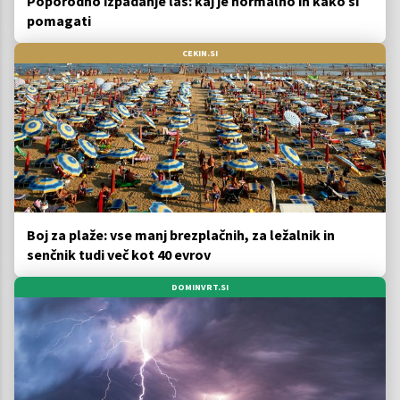
Poporodno izpadanje las: kaj je normalno in kako si
pomagati
CEKIN.SI
Boj za plaže: vse manj brezplačnih, za ležalnik in
senčnik tudi več kot 40 evrov
DOMINVRT.SI