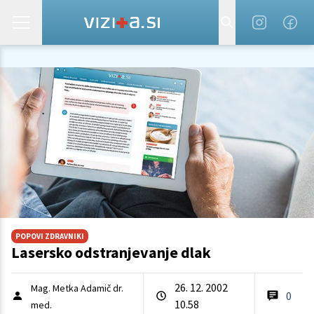
POPOVI ZDRAVNIKI
Lasersko odstranjevanje dlak
26. 12. 2002
Mag. Metka Adamič dr.
0
10.58
med.