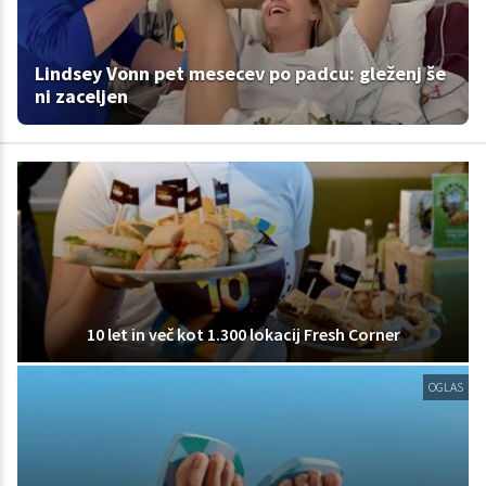
Lindsey Vonn pet mesecev po padcu: gleženj še
ni zaceljen
10 let in več kot 1.300 lokacij Fresh Corner
OGLAS