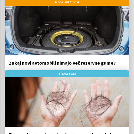
MOSKISVET.COM
Zakaj novi avtomobili nimajo več rezervne gume?
BIBALEZE.SI