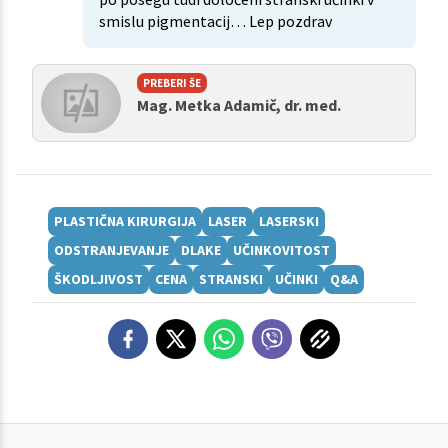
smislu pigmentacij… Lep pozdrav
PREBERI ŠE
Mag. Metka Adamič, dr. med.
PLASTIČNA KIRURGIJA
LASER
LASERSKI
ODSTRANJEVANJE
DLAKE
UČINKOVITOST
ŠKODLJIVOST
CENA
STRANSKI
UČINKI
Q&A