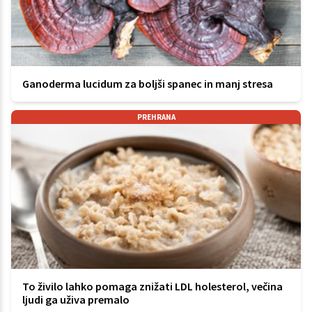
Ganoderma lucidum za boljši spanec in manj stresa
PREHRANA
To živilo lahko pomaga znižati LDL holesterol, večina
ljudi ga uživa premalo