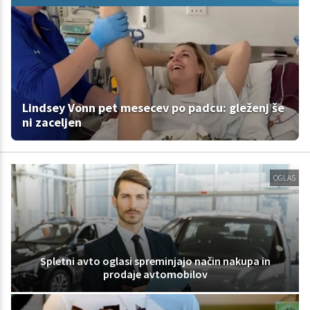
Lindsey Vonn pet mesecev po padcu: gleženj še
ni zaceljen
OGLAS
Spletni avto oglasi spreminjajo način nakupa in
prodaje avtomobilov