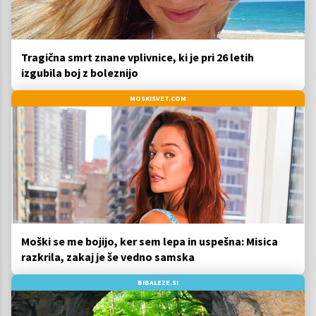
Tragična smrt znane vplivnice, ki je pri 26 letih
izgubila boj z boleznijo
MOSKISVET.COM
Moški se me bojijo, ker sem lepa in uspešna: Misica
razkrila, zakaj je še vedno samska
BIBALEZE.SI