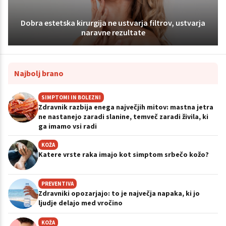
Dobra estetska kirurgija ne ustvarja filtrov, ustvarja
naravne rezultate
Najbolj brano
SIMPTOMI IN BOLEZNI
Zdravnik razbija enega največjih mitov: mastna jetra
ne nastanejo zaradi slanine, temveč zaradi živila, ki
ga imamo vsi radi
KOŽA
Katere vrste raka imajo kot simptom srbečo kožo?
PREVENTIVA
Zdravniki opozarjajo: to je največja napaka, ki jo
ljudje delajo med vročino
KOŽA