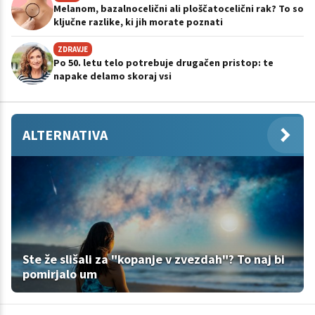
Melanom, bazalnocelični ali ploščatocelični rak? To so
ključne razlike, ki jih morate poznati
ZDRAVJE
Po 50. letu telo potrebuje drugačen pristop: te
napake delamo skoraj vsi
ALTERNATIVA
Ste že slišali za "kopanje v zvezdah"? To naj bi
pomirjalo um