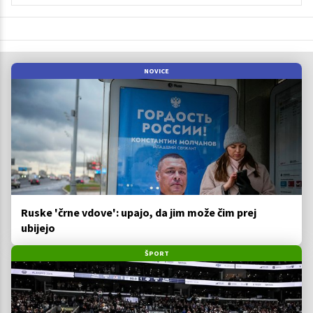
NOVICE
Ruske 'črne vdove': upajo, da jim može čim prej
ubijejo
ŠPORT