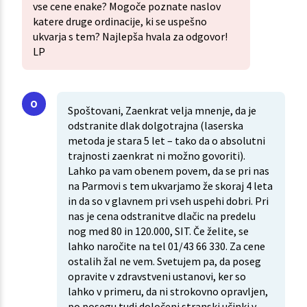
vse cene enake? Mogoče poznate naslov
katere druge ordinacije, ki se uspešno
ukvarja s tem? Najlepša hvala za odgovor!
LP
Spoštovani, Zaenkrat velja mnenje, da je
odstranite dlak dolgotrajna (laserska
metoda je stara 5 let – tako da o absolutni
trajnosti zaenkrat ni možno govoriti).
Lahko pa vam obenem povem, da se pri nas
na Parmovi s tem ukvarjamo že skoraj 4 leta
in da so v glavnem pri vseh uspehi dobri. Pri
nas je cena odstranitve dlačic na predelu
nog med 80 in 120.000, SIT. Če želite, se
lahko naročite na tel 01/43 66 330. Za cene
ostalih žal ne vem. Svetujem pa, da poseg
opravite v zdravstveni ustanovi, ker so
lahko v primeru, da ni strokovno opravljen,
po posegu tudi določeni stranski učinki v