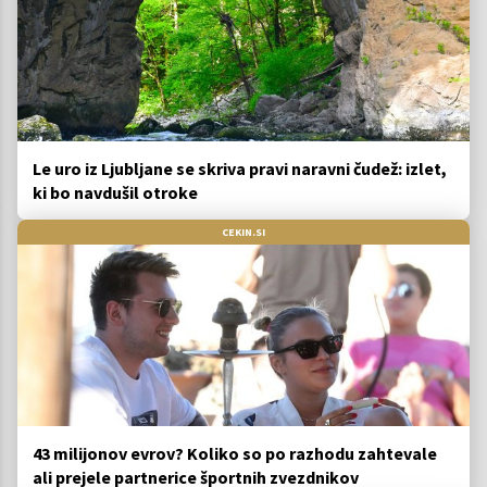
Le uro iz Ljubljane se skriva pravi naravni čudež: izlet,
ki bo navdušil otroke
CEKIN.SI
43 milijonov evrov? Koliko so po razhodu zahtevale
ali prejele partnerice športnih zvezdnikov