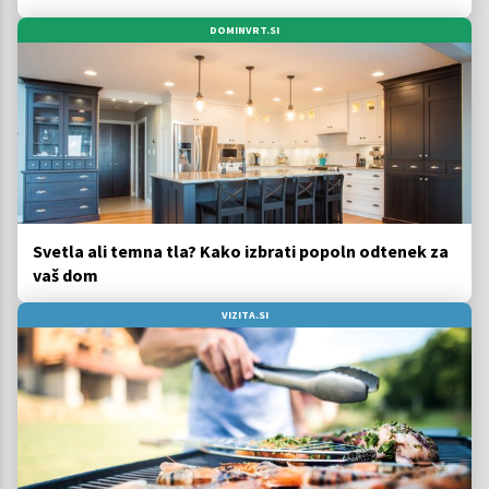
DOMINVRT.SI
Svetla ali temna tla? Kako izbrati popoln odtenek za
vaš dom
VIZITA.SI