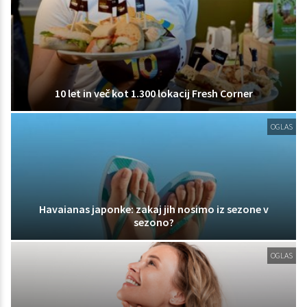
10 let in več kot 1.300 lokacij Fresh Corner
OGLAS
Havaianas japonke: zakaj jih nosimo iz sezone v
sezono?
OGLAS