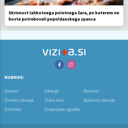
Skrivnost lahkotnega poletnega žara, po katerem ne
boste potrebovali popoldanskega spanca
RUBRIKE:
Domov
Zdravje
Bolezni
Žensko zdravje
Zlata leta
Duševno zdravje
Estetika
Življenjske zgodbe