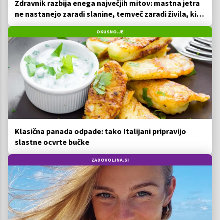
Zdravnik razbija enega največjih mitov: mastna jetra
ne nastanejo zaradi slanine, temveč zaradi živila, ki
ga imamo vsi radi
OKUSNO.JE
Klasična panada odpade: tako Italijani pripravijo
slastne ocvrte bučke
ZADOVOLJNA.SI