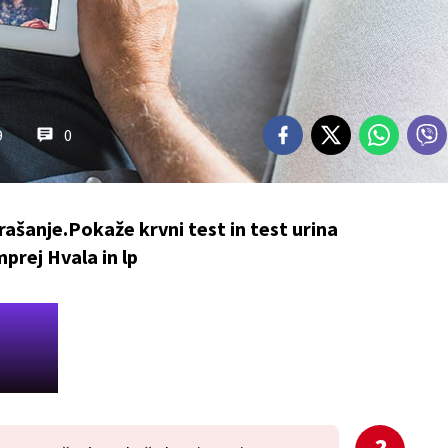
9
0
šanje.Pokaže krvni test in test urina
rej Hvala in lp