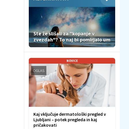
Ste že slišali za "kopanje v
zvezdah"? To naj bi pomirjalo um
NOVICE
OGLAS
Kaj vključuje dermatološki pregled v
Ljubljani – potek pregleda in kaj
pričakovati