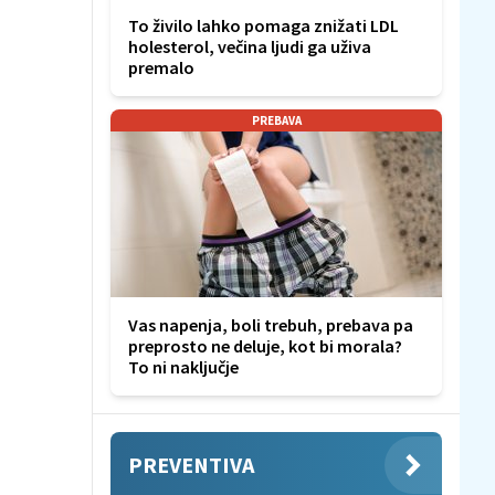
To živilo lahko pomaga znižati LDL
holesterol, večina ljudi ga uživa
premalo
PREBAVA
Vas napenja, boli trebuh, prebava pa
preprosto ne deluje, kot bi morala?
To ni naključje
PREVENTIVA