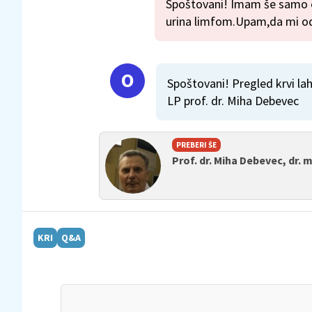
Spoštovani! Imam še samo e
urina limfom.Upam,da mi odg
Spoštovani! Pregled krvi l
LP prof. dr. Miha Debevec
PREBERI ŠE
Prof. dr. Miha Debevec, dr. 
KRI
Q&A