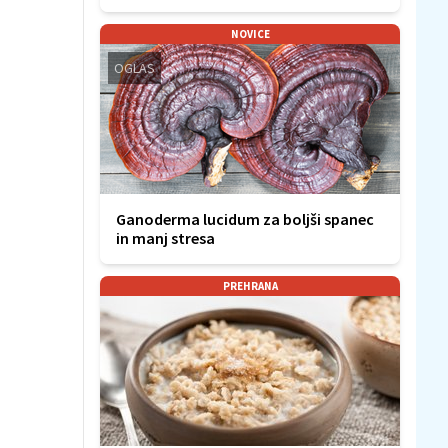
NOVICE
OGLAS
Ganoderma lucidum za boljši spanec
in manj stresa
PREHRANA