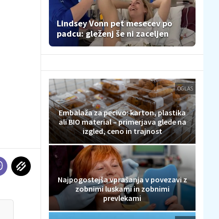
Lindsey Vonn pet mesecev po
padcu: gleženj še ni zaceljen
OGLAS
Embalaža za pecivo: karton, plastika
ali BIO material – primerjava glede na
izgled, ceno in trajnost
Najpogostejša vprašanja v povezavi z
zobnimi luskami in zobnimi
prevlekami