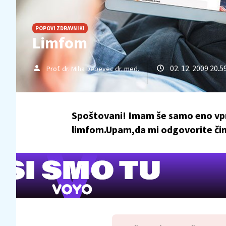
POPOVI ZDRAVNIKI
Limfom
02. 12. 2009 20.5
Prof. dr. Miha Debevec dr. med.
Spoštovani! Imam še samo eno vpra
limfom.Upam,da mi odgovorite čimp