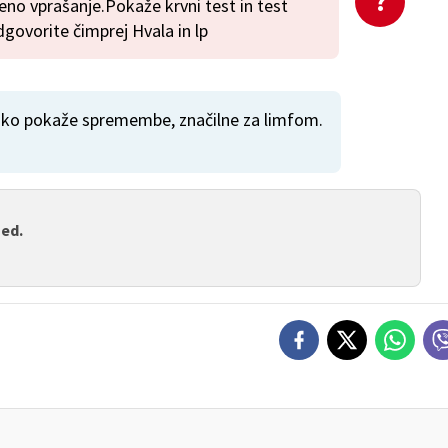
no vprašanje.Pokaže krvni test in test
ovorite čimprej Hvala in lp
ahko pokaže spremembe, značilne za limfom.
med.