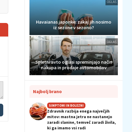
OGLAS
Havaianas japonke: zakaj jih nosimo
iz sezone v sezono?
OGLAS
Spletni avto oglasi spreminjajo način
nakupa in prodaje avtomobilov
Najbolj brano
SIMPTOMI IN BOLEZNI
Zdravnik razbija enega največjih
mitov: mastna jetra ne nastanejo
zaradi slanine, temveč zaradi živila,
ki ga imamo vsi radi