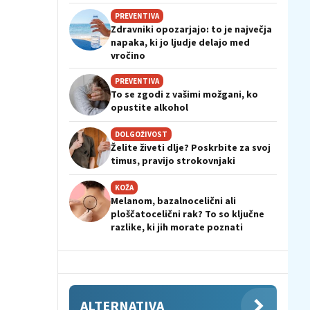
PREVENTIVA
Zdravniki opozarjajo: to je največja
napaka, ki jo ljudje delajo med
vročino
PREVENTIVA
To se zgodi z vašimi možgani, ko
opustite alkohol
DOLGOŽIVOST
Želite živeti dlje? Poskrbite za svoj
timus, pravijo strokovnjaki
KOŽA
Melanom, bazalnocelični ali
ploščatocelični rak? To so ključne
razlike, ki jih morate poznati
ALTERNATIVA