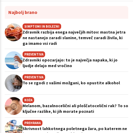
Najbolj brano
SIMPTOMI IN BOLEZNI
Zdravnik razbija enega največjih mitov: mastna jetra
ne nastanejo zaradi slanine, temveč zaradi živila, ki
ga imamo vsi radi
PREVENTIVA
Zdravniki opozarjajo: to je največja napaka, ki jo
ljudje delajo med vročino
PREVENTIVA
To se zgodi z vašimi možgani, ko opustite alkohol
KOŽA
Melanom, bazalnocelični ali ploščatocelični rak? To so
ključne razlike, ki jih morate poznati
PREHRANA
Skrivnost lahkotnega poletnega žara, po katerem ne