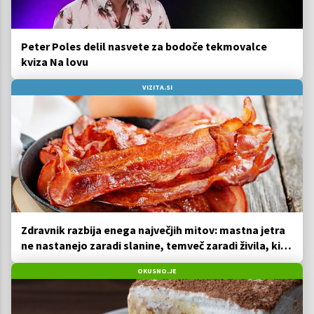
Peter Poles delil nasvete za bodoče tekmovalce
kviza Na lovu
VIZITA.SI
Zdravnik razbija enega največjih mitov: mastna jetra
ne nastanejo zaradi slanine, temveč zaradi živila, ki
ga imamo vsi radi
OKUSNO.JE