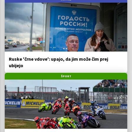
Ruske 'črne vdove': upajo, da jim može čim prej
ubijejo
ŠPORT