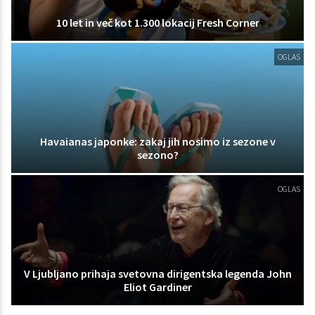
10 let in več kot 1.300 lokacij Fresh Corner
OGLAS
Havaianas japonke: zakaj jih nosimo iz sezone v
sezono?
OGLAS
V Ljubljano prihaja svetovna dirigentska legenda John
Eliot Gardiner