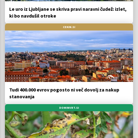
Le uro iz Ljubljane se skriva pravi naravni čudež: izlet,
ki bo navdušil otroke
CEKIN.SI
Tudi 400.000 evrov pogosto ni več dovolj za nakup
stanovanja
DOMINVRT.SI