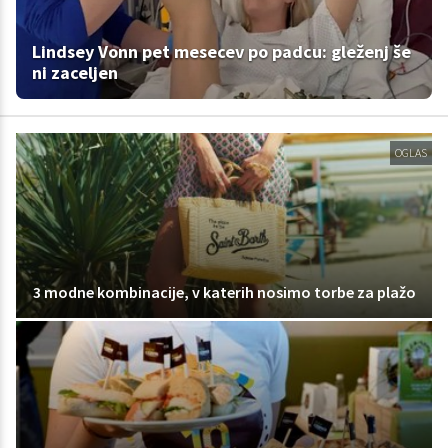
Lindsey Vonn pet mesecev po padcu: gleženj še
ni zaceljen
OGLAS
3 modne kombinacije, v katerih nosimo torbe za plažo