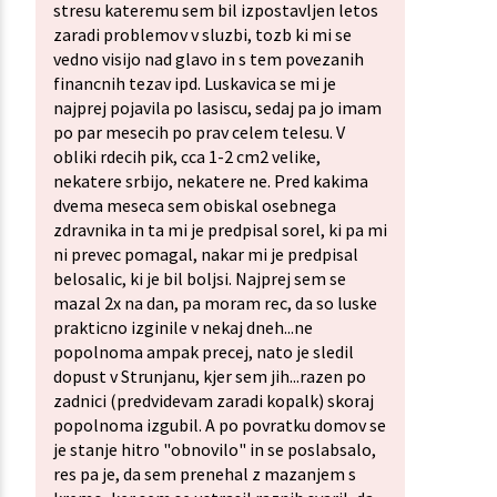
stresu kateremu sem bil izpostavljen letos
zaradi problemov v sluzbi, tozb ki mi se
vedno visijo nad glavo in s tem povezanih
financnih tezav ipd. Luskavica se mi je
najprej pojavila po lasiscu, sedaj pa jo imam
po par mesecih po prav celem telesu. V
obliki rdecih pik, cca 1-2 cm2 velike,
nekatere srbijo, nekatere ne. Pred kakima
dvema meseca sem obiskal osebnega
zdravnika in ta mi je predpisal sorel, ki pa mi
ni prevec pomagal, nakar mi je predpisal
belosalic, ki je bil boljsi. Najprej sem se
mazal 2x na dan, pa moram rec, da so luske
prakticno izginile v nekaj dneh...ne
popolnoma ampak precej, nato je sledil
dopust v Strunjanu, kjer sem jih...razen po
zadnici (predvidevam zaradi kopalk) skoraj
popolnoma izgubil. A po povratku domov se
je stanje hitro "obnovilo" in se poslabsalo,
res pa je, da sem prenehal z mazanjem s