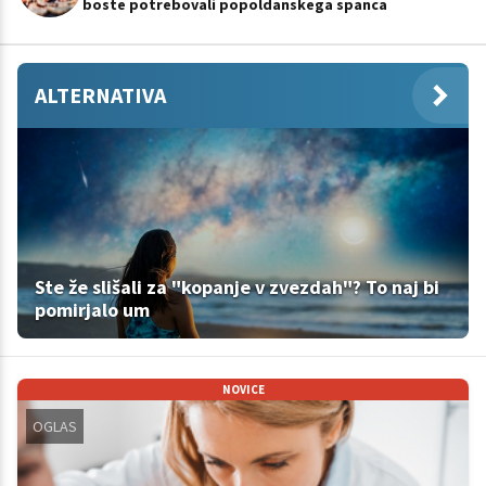
boste potrebovali popoldanskega spanca
ALTERNATIVA
Ste že slišali za "kopanje v zvezdah"? To naj bi
pomirjalo um
NOVICE
OGLAS