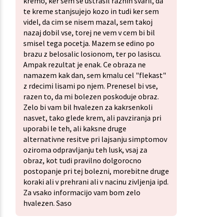
kremo, ker sem se ustrasil raznih svaril, da
te kreme stanjsujejo kozo in tudi ker sem
videl, da cim se nisem mazal, sem takoj
nazaj dobil vse, torej ne vem v cem bi bil
smisel tega pocetja. Mazem se edino po
brazu z belosalic losionom, ter po lasiscu.
Ampak rezultat je enak. Ce obraza ne
namazem kak dan, sem kmalu cel "flekast"
z rdecimi lisami po njem. Prenesel bi vse,
razen to, da mi bolezen poskoduje obraz.
Zelo bi vam bil hvalezen za kakrsenkoli
nasvet, tako glede krem, ali pavziranja pri
uporabi le teh, ali kaksne druge
alternativne resitve pri lajsanju simptomov
oziroma odpravljanju teh lusk, vsaj za
obraz, kot tudi pravilno dolgorocno
postopanje pri tej bolezni, morebitne druge
koraki ali v prehrani ali v nacinu zivljenja ipd.
Za vsako informacijo vam bom zelo
hvalezen. Saso