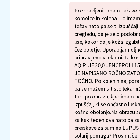
Pozdravljeni! Imam težave z
komolce in kolena. To imam
težav nato pa se ti izpuščaji
pregledu, da je zelo podobn
lise, kakor da je koža izgub
čez poletje. Uporabljam ol
pripravljeno v lekarni. ta k
AQ.PUIF.30,0...ENCEROLI 1
JE NAPISANO ROČNO ZATO
TOČNO. Po kolenih naj por
pa se mažem s tisto lekarni
tudi po obrazu, kjer imam po
izpuščaj, ki se občasno luska
kožno obolenje.Na obrazu so 
za kak teden dva nato pa za 
preiskave za sum na LUPUS v
solarij pomaga? Prosim, če 