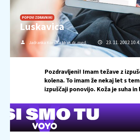
POPOVI ZDRAVNIKI
Luskavica
23. 11. 2002 10.4
Jadranka Korsika Mrak dr. med.
Pozdravljeni! Imam težave z izpuš
kolena. To imam že nekaj let s tem
izpuščaji ponovijo. Koža je suha in 