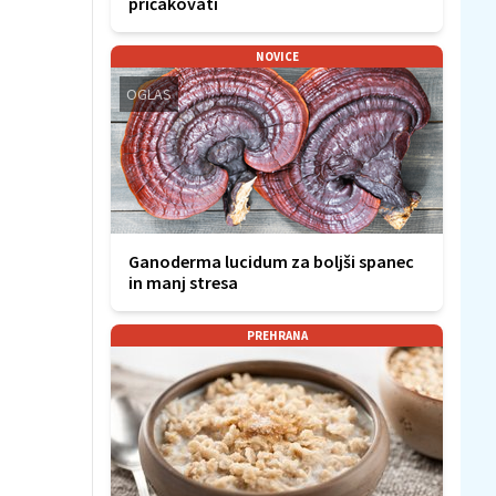
pričakovati
NOVICE
OGLAS
Ganoderma lucidum za boljši spanec
in manj stresa
PREHRANA