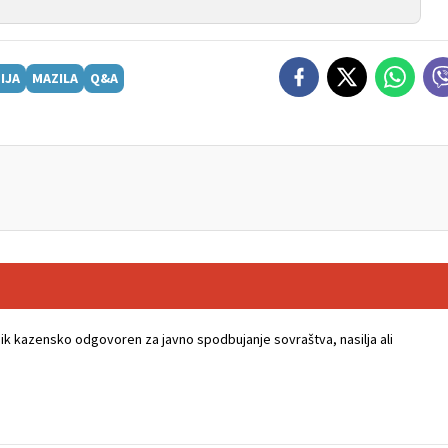
IJA
MAZILA
Q&A
k kazensko odgovoren za javno spodbujanje sovraštva, nasilja ali