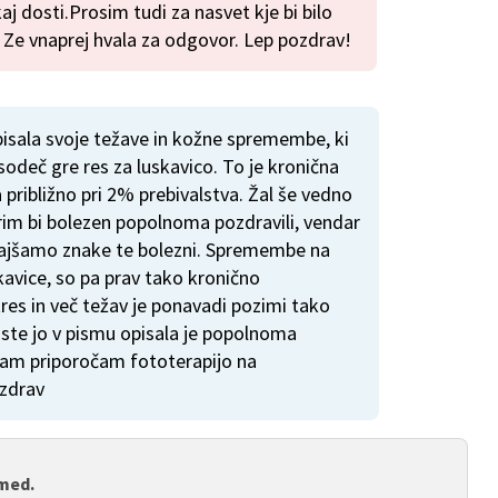
 dosti.Prosim tudi za nasvet kje bi bilo
. Ze vnaprej hvala za odgovor. Lep pozdrav!
isala svoje težave in kožne spremembe, ki
sodeč gre res za luskavico. To je kronična
a približno pri 2% prebivalstva. Žal še vedno
rim bi bolezen popolnoma pozdravili, vendar
 lajšamo znake te bolezni. Spremembe na
kavice, so pa prav tako kronično
tres in več težav je ponavadi pozimi tako
ki ste jo v pismu opisala je popolnoma
vam priporočam fototerapijo na
ozdrav
 med.