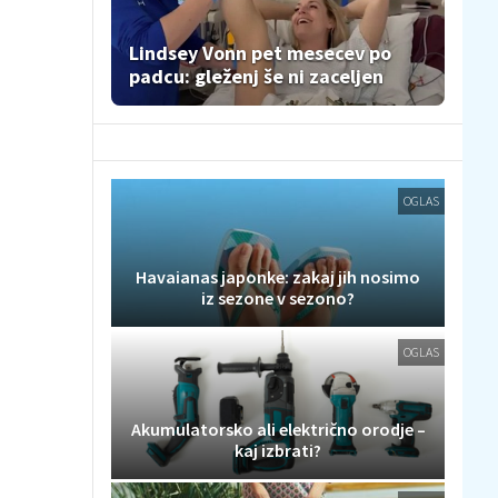
Lindsey Vonn pet mesecev po
padcu: gleženj še ni zaceljen
OGLAS
Havaianas japonke: zakaj jih nosimo
iz sezone v sezono?
OGLAS
Akumulatorsko ali električno orodje –
kaj izbrati?