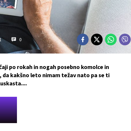
1
0
čaji po rokah in nogah posebno komolce in
, da kakšno leto nimam težav nato pa se ti
luskasta....