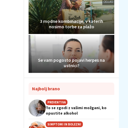
OGLAS
3 modne kombinacije, v katerih
nosimo torbe za plažo
Se vam pogosto pojavi herpes na
ustnici?
Najbolj brano
PREVENTIVA
To se zgodi z vašimi možgani, ko
opustite alkohol
SIMPTOMI IN BOLEZNI