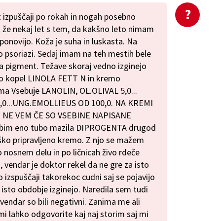
 izpuščaji po rokah in nogah posebno
 že nekaj let s tem, da kakšno leto nimam
 ponovijo. Koža je suha in luskasta. Na
o psoriazi. Sedaj imam na teh mestih bele
ila pigment. Težave skoraj vedno izginejo
jno kopel LINOLA FETT N in kremo
rema Vsebuje LANOLIN, OL.OLIVAL 5,0...
5,0...UNG.EMOLLIEUS OD 100,0. NA KREMI
 NE VEM ČE SO VSEBINE NAPISANE
abim eno tubo mazila DIPROGENTA drugod
ško pripravljeno kremo. Z njo se mažem
 nosnem delu in po ličnicah živo rdeče
, vendar je doktor rekel da ne gre za isto
izspuščaji takorekoc cudni saj se pojavijo
isto obdobje izginejo. Naredila sem tudi
endar so bili negativni. Zanima me ali
mi lahko odgovorite kaj naj storim saj mi