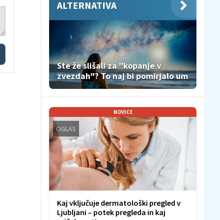
ALTERNATIVA
Ste že slišali za "kopanje v
zvezdah"? To naj bi pomirjalo um
NOVICE
OGLAS
Kaj vključuje dermatološki pregled v
Ljubljani – potek pregleda in kaj