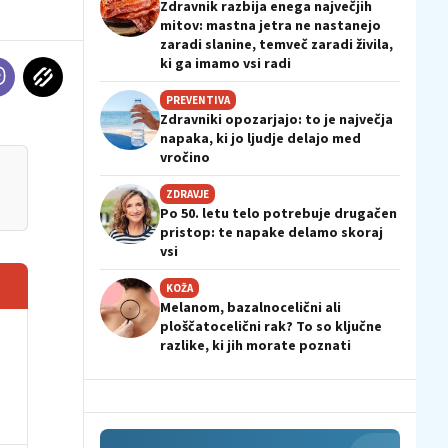
Zdravnik razbija enega največjih
mitov: mastna jetra ne nastanejo
zaradi slanine, temveč zaradi živila,
ki ga imamo vsi radi
PREVENTIVA
Zdravniki opozarjajo: to je največja
napaka, ki jo ljudje delajo med
vročino
ZDRAVJE
Po 50. letu telo potrebuje drugačen
pristop: te napake delamo skoraj
vsi
KOŽA
Melanom, bazalnocelični ali
ploščatocelični rak? To so ključne
razlike, ki jih morate poznati