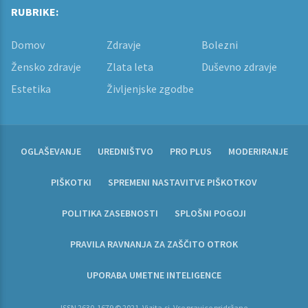
RUBRIKE:
Domov
Zdravje
Bolezni
Žensko zdravje
Zlata leta
Duševno zdravje
Estetika
Življenjske zgodbe
OGLAŠEVANJE
UREDNIŠTVO
PRO PLUS
MODERIRANJE
PIŠKOTKI
SPREMENI NASTAVITVE PIŠKOTKOV
POLITIKA ZASEBNOSTI
SPLOŠNI POGOJI
PRAVILA RAVNANJA ZA ZAŠČITO OTROK
UPORABA UMETNE INTELIGENCE
ISSN 2630-1679 © 2021, Vizita.si, Vse pravice pridržane