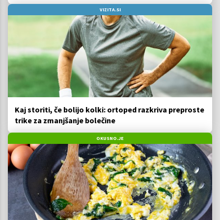
VIZITA.SI
Kaj storiti, če bolijo kolki: ortoped razkriva preproste
trike za zmanjšanje bolečine
OKUSNO.JE