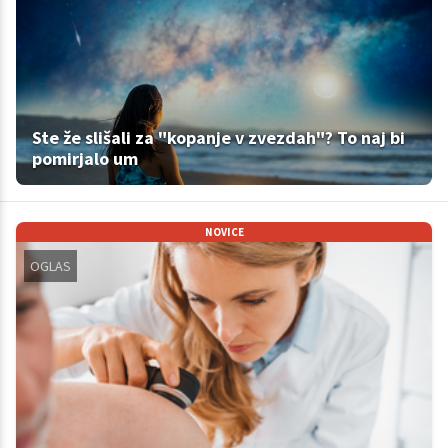
Ste že slišali za "kopanje v zvezdah"? To naj bi
pomirjalo um
NOVICE
OGLAS