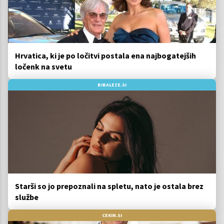
Hrvatica, ki je po ločitvi postala ena najbogatejših
ločenk na svetu
BIBALEZE.SI
Starši so jo prepoznali na spletu, nato je ostala brez
službe
CEKIN.SI