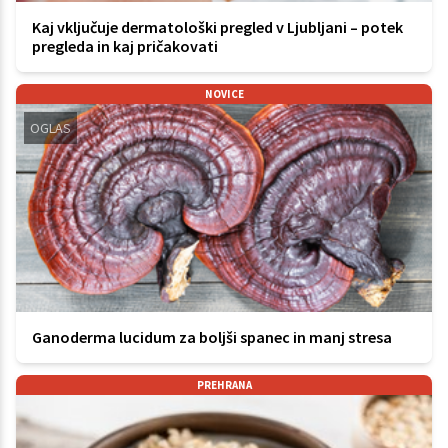
Kaj vključuje dermatološki pregled v Ljubljani – potek
pregleda in kaj pričakovati
NOVICE
OGLAS
Ganoderma lucidum za boljši spanec in manj stresa
PREHRANA