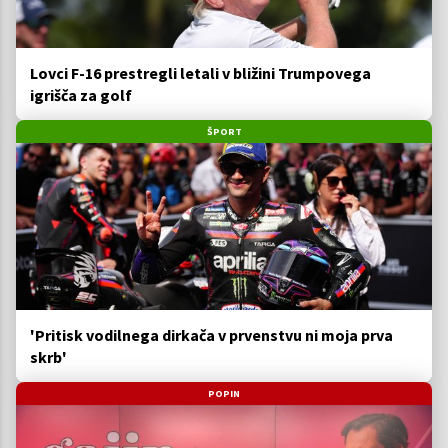
Lovci F-16 prestregli letali v bližini Trumpovega
igrišča za golf
ŠPORT
'Pritisk vodilnega dirkača v prvenstvu ni moja prva
skrb'
POPIN