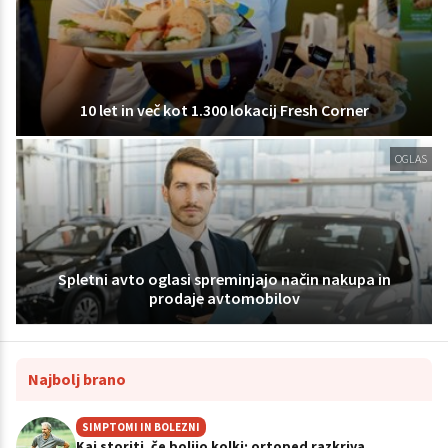
10 let in več kot 1.300 lokacij Fresh Corner
OGLAS
Spletni avto oglasi spreminjajo način nakupa in
prodaje avtomobilov
Najbolj brano
SIMPTOMI IN BOLEZNI
Kaj storiti, če bolijo kolki: ortoped razkriva