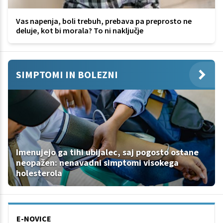
Vas napenja, boli trebuh, prebava pa preprosto ne
deluje, kot bi morala? To ni naključje
SIMPTOMI IN BOLEZNI
Imenujejo ga tihi ubijalec, saj pogosto ostane
neopažen: nenavadni simptomi visokega
holesterola
E-NOVICE