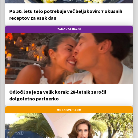
Po 50. letu telo potrebuje več beljakovin: 7 okusnih
receptov za vsak dan
ZADOVOLJNA.SI
Odločil se je za velik korak: 28-letnik zaročil
dolgoletno partnerko
MOSKISVET.COM