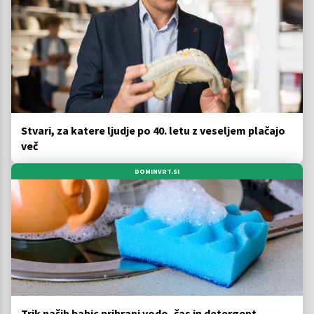
Stvari, za katere ljudje po 40. letu z veseljem plačajo
več
DOMINVRT.SI
Trik naših babic prihrani vodo, čas in detergent