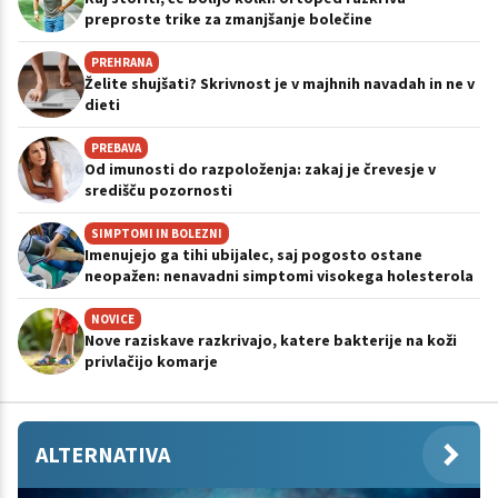
preproste trike za zmanjšanje bolečine
PREHRANA
Želite shujšati? Skrivnost je v majhnih navadah in ne v
dieti
PREBAVA
Od imunosti do razpoloženja: zakaj je črevesje v
središču pozornosti
SIMPTOMI IN BOLEZNI
Imenujejo ga tihi ubijalec, saj pogosto ostane
neopažen: nenavadni simptomi visokega holesterola
NOVICE
Nove raziskave razkrivajo, katere bakterije na koži
privlačijo komarje
ALTERNATIVA