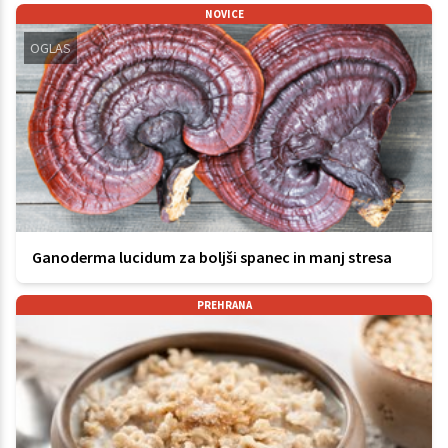
NOVICE
OGLAS
Ganoderma lucidum za boljši spanec in manj stresa
PREHRANA