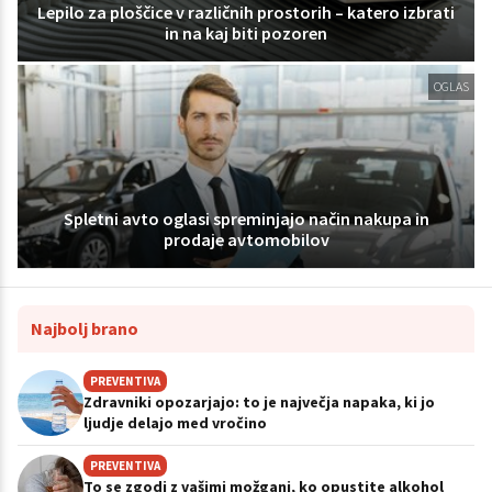
Lepilo za ploščice v različnih prostorih – katero izbrati
in na kaj biti pozoren
OGLAS
Spletni avto oglasi spreminjajo način nakupa in
prodaje avtomobilov
Najbolj brano
PREVENTIVA
Zdravniki opozarjajo: to je največja napaka, ki jo
ljudje delajo med vročino
PREVENTIVA
To se zgodi z vašimi možgani, ko opustite alkohol