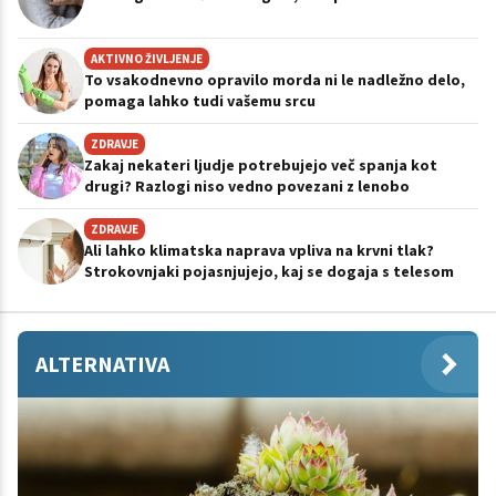
AKTIVNO ŽIVLJENJE
To vsakodnevno opravilo morda ni le nadležno delo,
pomaga lahko tudi vašemu srcu
ZDRAVJE
Zakaj nekateri ljudje potrebujejo več spanja kot
drugi? Razlogi niso vedno povezani z lenobo
ZDRAVJE
Ali lahko klimatska naprava vpliva na krvni tlak?
Strokovnjaki pojasnjujejo, kaj se dogaja s telesom
ALTERNATIVA