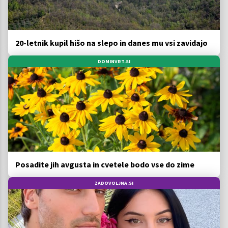
20-letnik kupil hišo na slepo in danes mu vsi zavidajo
DOMINVRT.SI
Posadite jih avgusta in cvetele bodo vse do zime
ZADOVOLJNA.SI