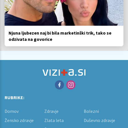
Njuna ljubezen naj bi bila marketinški trik, tako se
odzivata na govorice
RUBRIKE:
Domov
Zdravje
Bolezni
Žensko zdravje
Zlata leta
Duševno zdravje