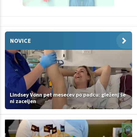
NOVICE
Lindsey Vonn pet mesecev po padcu: gleženj še
ni zaceljen