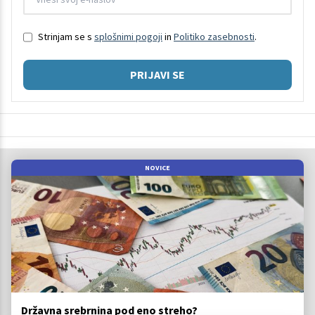
Strinjam se s
splošnimi pogoji
in
Politiko zasebnosti
.
PRIJAVI SE
NOVICE
Državna srebrnina pod eno streho?