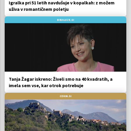
Igralka pri 51 letih navdušuje v kopalkah: z možem
uživa v romantičnem poletju
BIBALEZE.SI
Tanja Žagar iskreno: Živeli smo na 40 kvadratih, a
imela sem vse, kar otrok potrebuje
CEKIN.SI