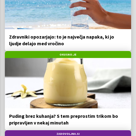
Zdravniki opozarjajo: to je največja napaka, ki jo
ljudje delajo med vročino
OKUSNO.JE
Puding brez kuhanja? S tem preprostim trikom bo
pripravljen v nekaj minutah
ZADOVOLJNA.SI