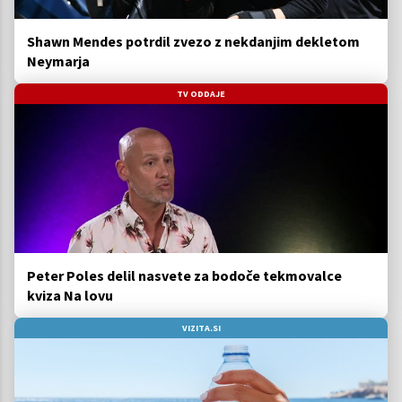
Shawn Mendes potrdil zvezo z nekdanjim dekletom
Neymarja
TV ODDAJE
Peter Poles delil nasvete za bodoče tekmovalce
kviza Na lovu
VIZITA.SI