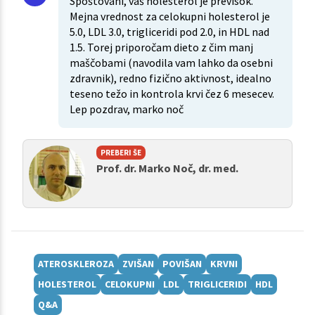
Spoštovani, vaš holesterol je previsok.
Mejna vrednost za celokupni holesterol je
5.0, LDL 3.0, trigliceridi pod 2.0, in HDL nad
1.5. Torej priporočam dieto z čim manj
maščobami (navodila vam lahko da osebni
zdravnik), redno fizično aktivnost, idealno
teseno težo in kontrola krvi čez 6 mesecev.
Lep pozdrav, marko noč
PREBERI ŠE
Prof. dr. Marko Noč, dr. med.
ATEROSKLEROZA
ZVIŠAN
POVIŠAN
KRVNI
HOLESTEROL
CELOKUPNI
LDL
TRIGLICERIDI
HDL
Q&A