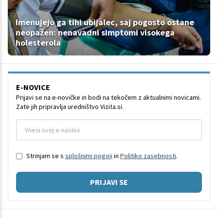
Imenujejo ga tihi ubijalec, saj pogosto ostane
neopažen: nenavadni simptomi visokega
holesterola
E-NOVICE
Prijavi se na e-novičke in bodi na tekočem z aktualnimi novicami.
Zate jih pripravlja uredništvo Vizita.si.
Strinjam se s
splošnimi pogoji
in
Politiko zasebnosti
.
PRIJAVI SE