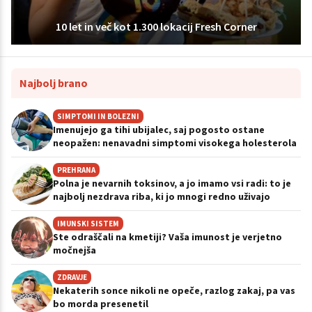
10 let in več kot 1.300 lokacij Fresh Corner
Najbolj brano
SIMPTOMI IN BOLEZNI
Imenujejo ga tihi ubijalec, saj pogosto ostane
neopažen: nenavadni simptomi visokega holesterola
PREHRANA
Polna je nevarnih toksinov, a jo imamo vsi radi: to je
najbolj nezdrava riba, ki jo mnogi redno uživajo
IMUNSKI SISTEM
Ste odraščali na kmetiji? Vaša imunost je verjetno
močnejša
ZDRAVJE
Nekaterih sonce nikoli ne opeče, razlog zakaj, pa vas
bo morda presenetil