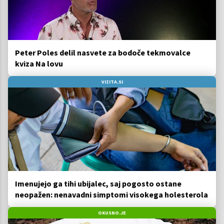
Peter Poles delil nasvete za bodoče tekmovalce
kviza Na lovu
VIZITA.SI
Imenujejo ga tihi ubijalec, saj pogosto ostane
neopažen: nenavadni simptomi visokega holesterola
OKUSNO.JE