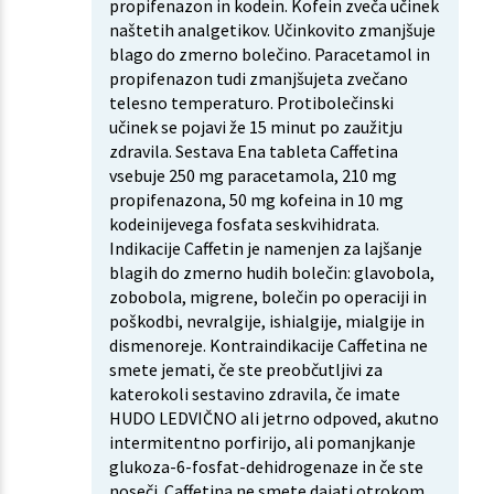
propifenazon in kodein. Kofein zveča učinek
naštetih analgetikov. Učinkovito zmanjšuje
blago do zmerno bolečino. Paracetamol in
propifenazon tudi zmanjšujeta zvečano
telesno temperaturo. Protibolečinski
učinek se pojavi že 15 minut po zaužitju
zdravila. Sestava Ena tableta Caffetina
vsebuje 250 mg paracetamola, 210 mg
propifenazona, 50 mg kofeina in 10 mg
kodeinijevega fosfata seskvihidrata.
Indikacije Caffetin je namenjen za lajšanje
blagih do zmerno hudih bolečin: glavobola,
zobobola, migrene, bolečin po operaciji in
poškodbi, nevralgije, ishialgije, mialgije in
dismenoreje. Kontraindikacije Caffetina ne
smete jemati, če ste preobčutljivi za
katerokoli sestavino zdravila, če imate
HUDO LEDVIČNO ali jetrno odpoved, akutno
intermitentno porfirijo, ali pomanjkanje
glukoza-6-fosfat-dehidrogenaze in če ste
noseči. Caffetina ne smete dajati otrokom