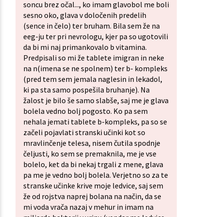
soncu brez očal..., ko imam glavobol me boli
sesno oko, glava v določenih predelih
(sence in čelo) ter bruham. Bila sem že na
eeg-ju ter pri nevrologu, kjer pa so ugotovili
da bi mi naj primankovalo b vitamina.
Predpisali so mi že tablete imigran in neke
na n(imena se ne spolnem) ter b- kompleks
(pred tem sem jemala naglesin in lekadol,
ki pa sta samo pospešila bruhanje). Na
žalost je bilo še samo slabše, saj me je glava
bolela vedno bolj pogosto. Ko pa sem
nehala jemati tablete b-kompleks, pa so se
začeli pojavlati stranski učinki kot so
mravlinčenje telesa, nisem čutila spodnje
čeljusti, ko sem se premaknila, me je vse
bolelo, ket da bi nekaj trgali z mene, glava
pa me je vedno bolj bolela. Verjetno so za te
stranske učinke krive moje ledvice, saj sem
že od rojstva naprej bolana na način, da se
mi voda vrača nazaj v mehur in imam na