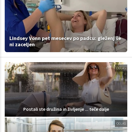
Lindsey Vonn pet mesecev po padcu: gleženj še
ni zaceljen
OGLAS
Postali ste družina in življenje ... teče dalje
OGLAS