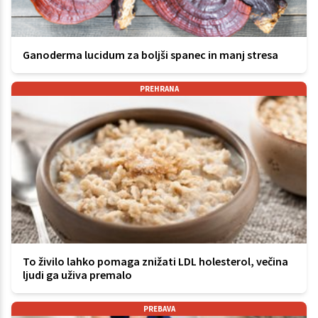
Ganoderma lucidum za boljši spanec in manj stresa
PREHRANA
To živilo lahko pomaga znižati LDL holesterol, večina
ljudi ga uživa premalo
PREBAVA