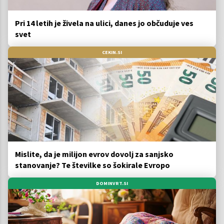
Pri 14 letih je živela na ulici, danes jo občuduje ves
svet
CEKIN.SI
Mislite, da je milijon evrov dovolj za sanjsko
stanovanje? Te številke so šokirale Evropo
DOMINVRT.SI