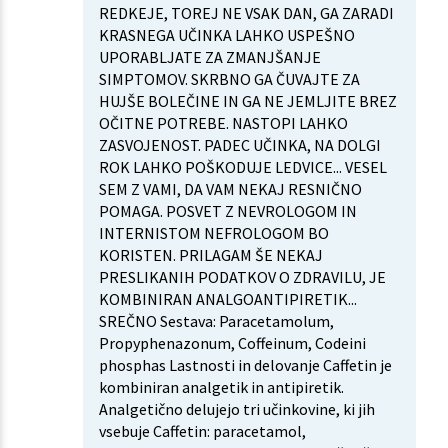
REDKEJE, TOREJ NE VSAK DAN, GA ZARADI
KRASNEGA UČINKA LAHKO USPEŠNO
UPORABLJATE ZA ZMANJŠANJE
SIMPTOMOV. SKRBNO GA ČUVAJTE ZA
HUJŠE BOLEČINE IN GA NE JEMLJITE BREZ
OČITNE POTREBE. NASTOPI LAHKO
ZASVOJENOST. PADEC UČINKA, NA DOLGI
ROK LAHKO POŠKODUJE LEDVICE... VESEL
SEM Z VAMI, DA VAM NEKAJ RESNIČNO
POMAGA. POSVET Z NEVROLOGOM IN
INTERNISTOM NEFROLOGOM BO
KORISTEN. PRILAGAM ŠE NEKAJ
PRESLIKANIH PODATKOV O ZDRAVILU, JE
KOMBINIRAN ANALGOANTIPIRETIK...
SREČNO Sestava: Paracetamolum,
Propyphenazonum, Coffeinum, Codeini
phosphas Lastnosti in delovanje Caffetin je
kombiniran analgetik in antipiretik.
Analgetično delujejo tri učinkovine, ki jih
vsebuje Caffetin: paracetamol,