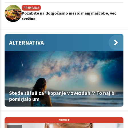
PREHRANA
Pozabite na dolgočasno meso: manj maščobe, več
svežine
ALTERNATIVA
Ste že slišali za "kopanje v zvezdah"? To naj bi
pomirjalo um
NOVICE