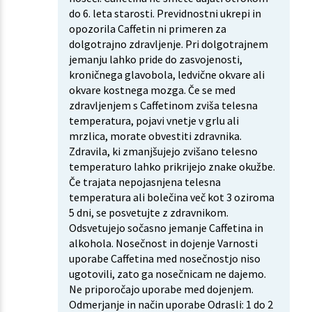
do 6. leta starosti. Previdnostni ukrepi in
opozorila Caffetin ni primeren za
dolgotrajno zdravljenje. Pri dolgotrajnem
jemanju lahko pride do zasvojenosti,
kroničnega glavobola, ledvične okvare ali
okvare kostnega mozga. Če se med
zdravljenjem s Caffetinom zviša telesna
temperatura, pojavi vnetje v grlu ali
mrzlica, morate obvestiti zdravnika.
Zdravila, ki zmanjšujejo zvišano telesno
temperaturo lahko prikrijejo znake okužbe.
Če trajata nepojasnjena telesna
temperatura ali bolečina več kot 3 oziroma
5 dni, se posvetujte z zdravnikom.
Odsvetujejo sočasno jemanje Caffetina in
alkohola. Nosečnost in dojenje Varnosti
uporabe Caffetina med nosečnostjo niso
ugotovili, zato ga nosečnicam ne dajemo.
Ne priporočajo uporabe med dojenjem.
Odmerjanje in način uporabe Odrasli: 1 do 2