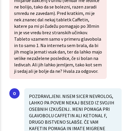
miljarde bakterij v urinu (vendar me ledvice
ne bolijo, tako da se bolezni, razen zaradi
smredu ne zavedam). Pred kratkim, mi je
nek znanec dal nekaj tabletk Caffetin,
katere pa mi pi čudežu pomagajo po 30min
in je vse vredu brez stranskih učinkov.
Tableto vzamem samo v primeru glavobola
in to samo 1. Na internetu sem brala, da bi
jih mogla jemati vsak dan, ter da lahko majo
velike nezaželene posledice, če si bolan na
ledivcah. Ali jih lahko jemljem, tako kot sem
ji sedaj ali je bolje da ne? Hvala za odgovor.
POZDRAVLJENI. NISEM SICER NEVROLOG,
LAHKO PA POVEM NEKAJ BESED IZ SVOJIH
OSEBNIH IZKUŠENJ.. MENI POMAGA PRI
GLAVOBOLU CAFFETIN ALI KETONAL F,
DRUGO BISTVENO SLABŠE. ČE VAM
KAFETIN POMAGA IN IMATE MIGRENE