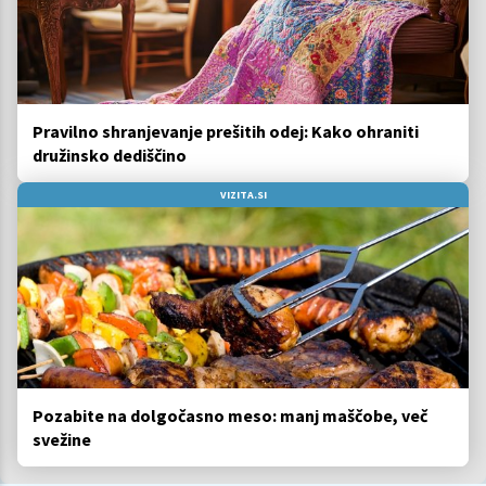
Pravilno shranjevanje prešitih odej: Kako ohraniti
družinsko dediščino
VIZITA.SI
Pozabite na dolgočasno meso: manj maščobe, več
svežine