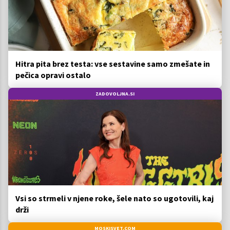
Hitra pita brez testa: vse sestavine samo zmešate in
pečica opravi ostalo
ZADOVOLJNA.SI
Vsi so strmeli v njene roke, šele nato so ugotovili, kaj
drži
MOSKISVET.COM