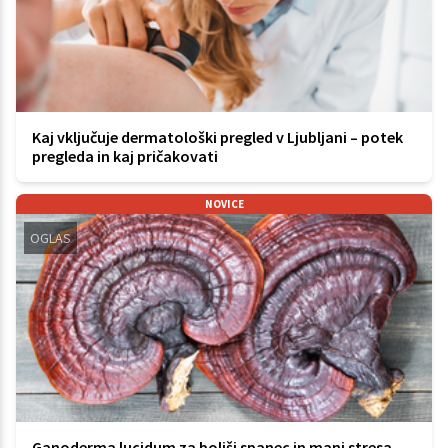
Kaj vključuje dermatološki pregled v Ljubljani – potek
pregleda in kaj pričakovati
NOVICE
OGLAS
Ganoderma lucidum za boljši spanec in manj stresa