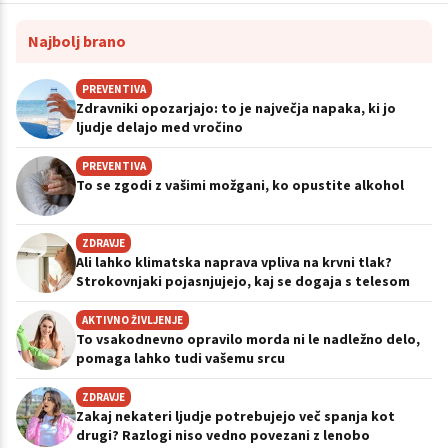
Najbolj brano
PREVENTIVA
Zdravniki opozarjajo: to je največja napaka, ki jo
ljudje delajo med vročino
PREVENTIVA
To se zgodi z vašimi možgani, ko opustite alkohol
ZDRAVJE
Ali lahko klimatska naprava vpliva na krvni tlak?
Strokovnjaki pojasnjujejo, kaj se dogaja s telesom
AKTIVNO ŽIVLJENJE
To vsakodnevno opravilo morda ni le nadležno delo,
pomaga lahko tudi vašemu srcu
ZDRAVJE
Zakaj nekateri ljudje potrebujejo več spanja kot
drugi? Razlogi niso vedno povezani z lenobo