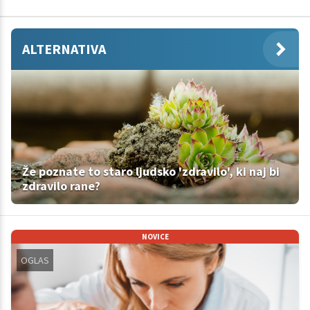
ALTERNATIVA
Že poznate to staro ljudsko 'zdravilo', ki naj bi
zdravilo rane?
NOVICE
OGLAS