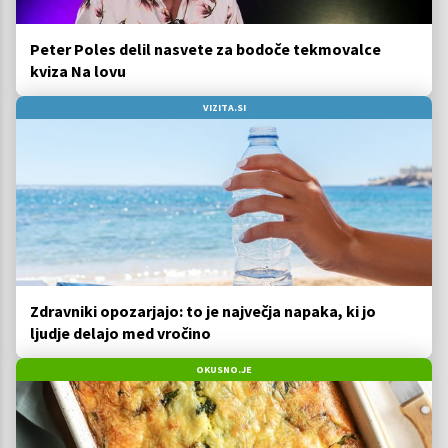
Peter Poles delil nasvete za bodoče tekmovalce
kviza Na lovu
VIZITA.SI
Zdravniki opozarjajo: to je največja napaka, ki jo
ljudje delajo med vročino
OKUSNO.JE