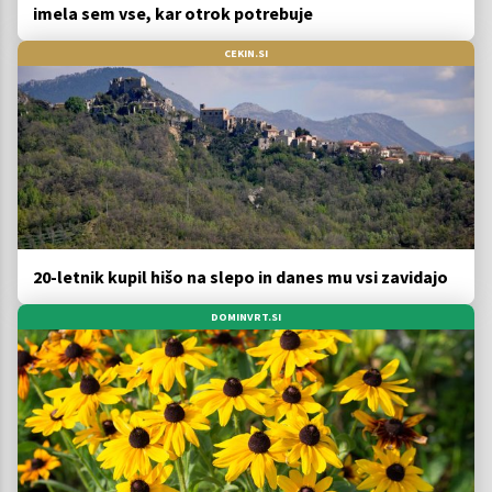
imela sem vse, kar otrok potrebuje
CEKIN.SI
20-letnik kupil hišo na slepo in danes mu vsi zavidajo
DOMINVRT.SI