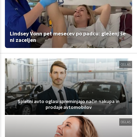
Lindsey Vonn pet mesecev po padcu: gleženj še
ni zaceljen
OGLAS
Spletni avto oglasi spreminjajo način nakupa in
prodaje avtomobilov
OGLAS