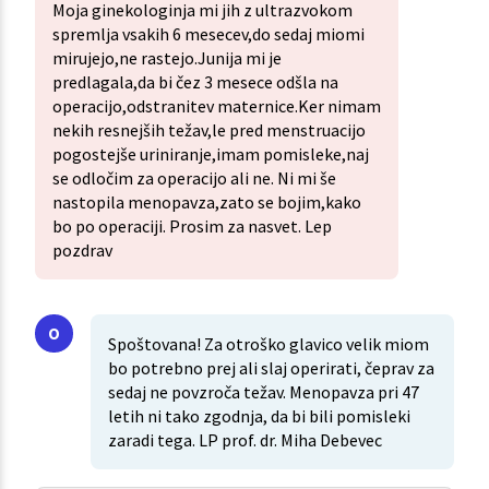
Moja ginekologinja mi jih z ultrazvokom
spremlja vsakih 6 mesecev,do sedaj miomi
mirujejo,ne rastejo.Junija mi je
predlagala,da bi čez 3 mesece odšla na
operacijo,odstranitev maternice.Ker nimam
nekih resnejših težav,le pred menstruacijo
pogostejše uriniranje,imam pomisleke,naj
se odločim za operacijo ali ne. Ni mi še
nastopila menopavza,zato se bojim,kako
bo po operaciji. Prosim za nasvet. Lep
pozdrav
Spoštovana! Za otroško glavico velik miom
bo potrebno prej ali slaj operirati, čeprav za
sedaj ne povzroča težav. Menopavza pri 47
letih ni tako zgodnja, da bi bili pomisleki
zaradi tega. LP prof. dr. Miha Debevec