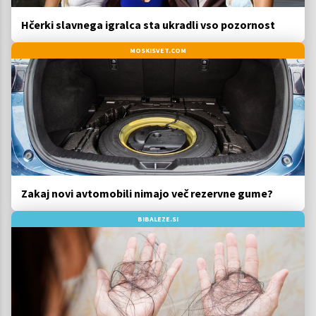
Hčerki slavnega igralca sta ukradli vso pozornost
MOSKISVET.COM
Zakaj novi avtomobili nimajo več rezervne gume?
BIBALEZE.SI