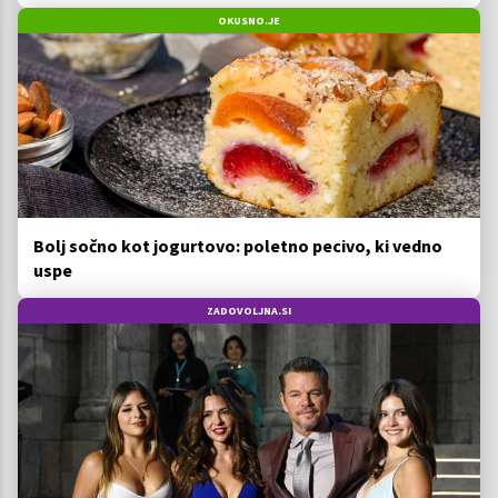
OKUSNO.JE
Bolj sočno kot jogurtovo: poletno pecivo, ki vedno
uspe
ZADOVOLJNA.SI