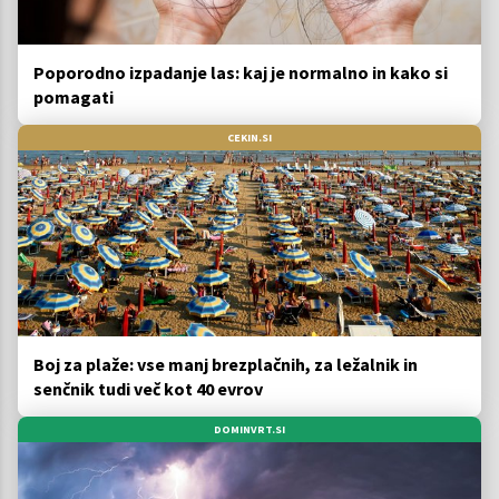
Poporodno izpadanje las: kaj je normalno in kako si
pomagati
CEKIN.SI
Boj za plaže: vse manj brezplačnih, za ležalnik in
senčnik tudi več kot 40 evrov
DOMINVRT.SI