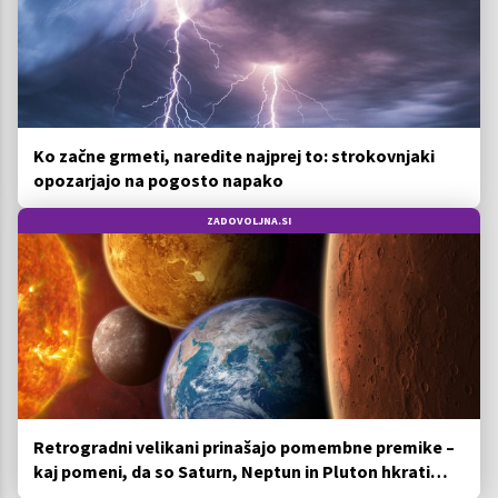
Ko začne grmeti, naredite najprej to: strokovnjaki
opozarjajo na pogosto napako
ZADOVOLJNA.SI
Retrogradni velikani prinašajo pomembne premike –
kaj pomeni, da so Saturn, Neptun in Pluton hkrati
retrogradni?