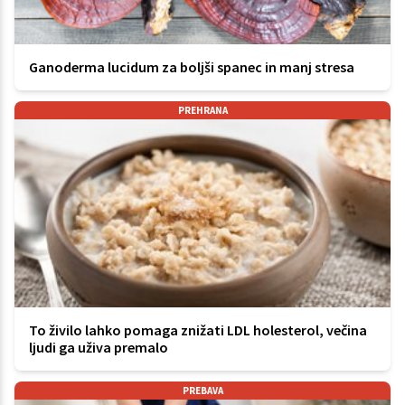
Ganoderma lucidum za boljši spanec in manj stresa
PREHRANA
To živilo lahko pomaga znižati LDL holesterol, večina
ljudi ga uživa premalo
PREBAVA