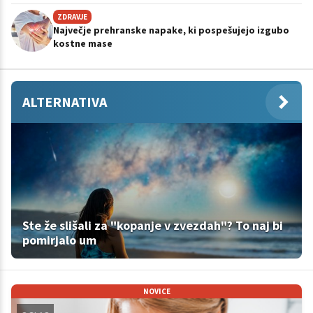
ZDRAVJE
Največje prehranske napake, ki pospešujejo izgubo
kostne mase
ALTERNATIVA
Ste že slišali za "kopanje v zvezdah"? To naj bi
pomirjalo um
NOVICE