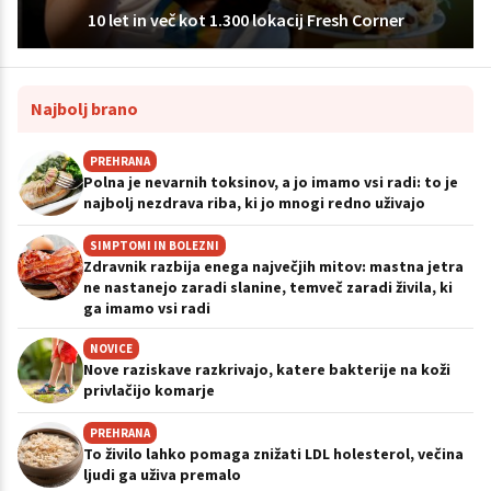
10 let in več kot 1.300 lokacij Fresh Corner
Najbolj brano
PREHRANA
Polna je nevarnih toksinov, a jo imamo vsi radi: to je
najbolj nezdrava riba, ki jo mnogi redno uživajo
SIMPTOMI IN BOLEZNI
Zdravnik razbija enega največjih mitov: mastna jetra
ne nastanejo zaradi slanine, temveč zaradi živila, ki
ga imamo vsi radi
NOVICE
Nove raziskave razkrivajo, katere bakterije na koži
privlačijo komarje
PREHRANA
To živilo lahko pomaga znižati LDL holesterol, večina
ljudi ga uživa premalo