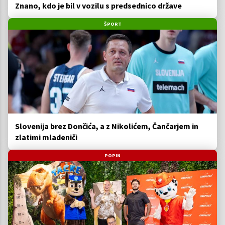
Znano, kdo je bil v vozilu s predsednico države
ŠPORT
Slovenija brez Dončića, a z Nikolićem, Čančarjem in
zlatimi mladeniči
POPIN