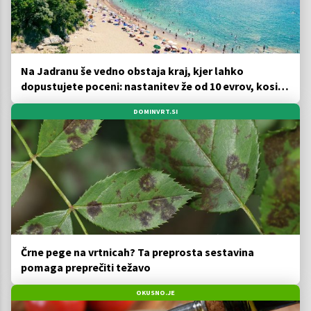
Na Jadranu še vedno obstaja kraj, kjer lahko
dopustujete poceni: nastanitev že od 10 evrov, kosilo
za pet evrov
DOMINVRT.SI
Črne pege na vrtnicah? Ta preprosta sestavina
pomaga preprečiti težavo
OKUSNO.JE