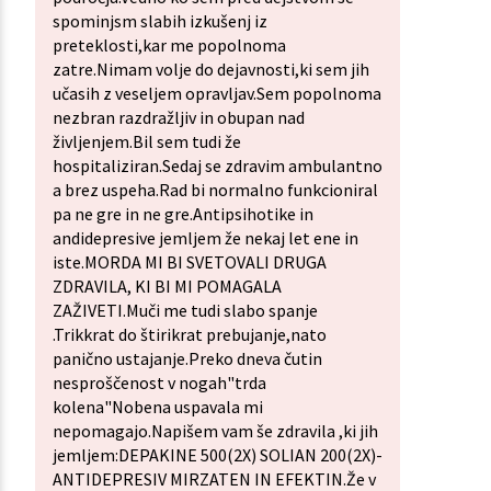
spominjsm slabih izkušenj iz
preteklosti,kar me popolnoma
zatre.Nimam volje do dejavnosti,ki sem jih
učasih z veseljem opravljav.Sem popolnoma
nezbran razdražljiv in obupan nad
življenjem.Bil sem tudi že
hospitaliziran.Sedaj se zdravim ambulantno
a brez uspeha.Rad bi normalno funkcioniral
pa ne gre in ne gre.Antipsihotike in
andidepresive jemljem že nekaj let ene in
iste.MORDA MI BI SVETOVALI DRUGA
ZDRAVILA, KI BI MI POMAGALA
ZAŽIVETI.Muči me tudi slabo spanje
.Trikkrat do štirikrat prebujanje,nato
panično ustajanje.Preko dneva čutin
nesproščenost v nogah"trda
kolena"Nobena uspavala mi
nepomagajo.Napišem vam še zdravila ,ki jih
jemljem:DEPAKINE 500(2X) SOLIAN 200(2X)-
ANTIDEPRESIV MIRZATEN IN EFEKTIN.Že v