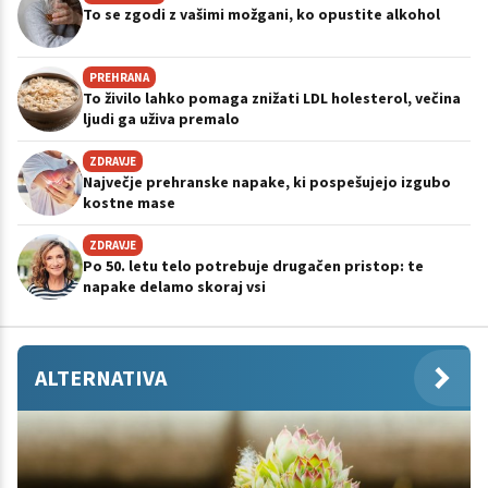
To se zgodi z vašimi možgani, ko opustite alkohol
PREHRANA
To živilo lahko pomaga znižati LDL holesterol, večina
ljudi ga uživa premalo
ZDRAVJE
Največje prehranske napake, ki pospešujejo izgubo
kostne mase
ZDRAVJE
Po 50. letu telo potrebuje drugačen pristop: te
napake delamo skoraj vsi
ALTERNATIVA