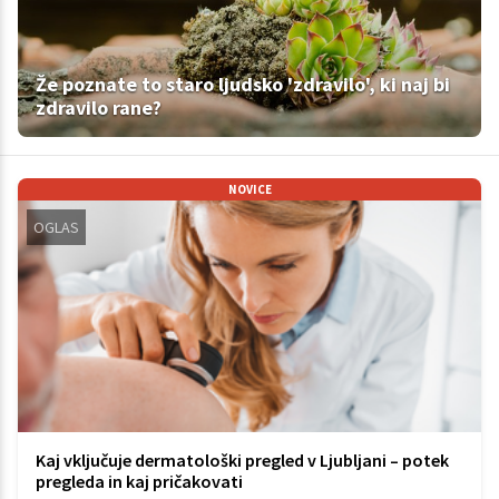
Že poznate to staro ljudsko 'zdravilo', ki naj bi
zdravilo rane?
NOVICE
OGLAS
Kaj vključuje dermatološki pregled v Ljubljani – potek
pregleda in kaj pričakovati