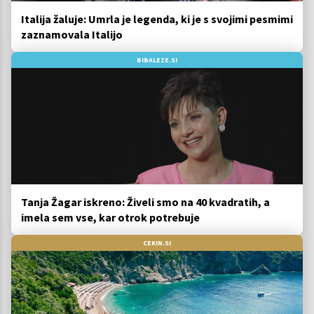
Italija žaluje: Umrla je legenda, ki je s svojimi pesmimi
zaznamovala Italijo
BIBALEZE.SI
Tanja Žagar iskreno: Živeli smo na 40 kvadratih, a
imela sem vse, kar otrok potrebuje
CEKIN.SI