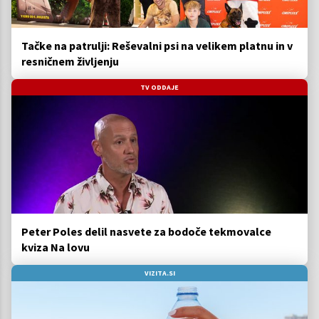
Tačke na patrulji: Reševalni psi na velikem platnu in v
resničnem življenju
TV ODDAJE
Peter Poles delil nasvete za bodoče tekmovalce
kviza Na lovu
VIZITA.SI