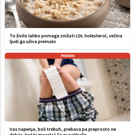
To živilo lahko pomaga znižati LDL holesterol, večina
ljudi ga uživa premalo
PREBAVA
Vas napenja, boli trebuh, prebava pa preprosto ne
deluje, kot bi morala? To ni naključje