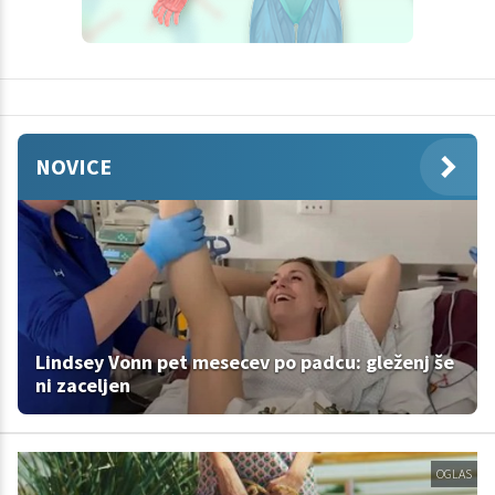
NOVICE
Lindsey Vonn pet mesecev po padcu: gleženj še
ni zaceljen
OGLAS