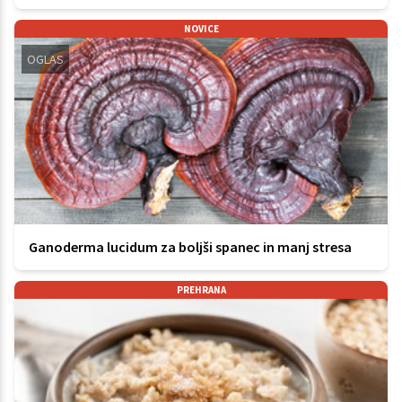
NOVICE
OGLAS
Ganoderma lucidum za boljši spanec in manj stresa
PREHRANA