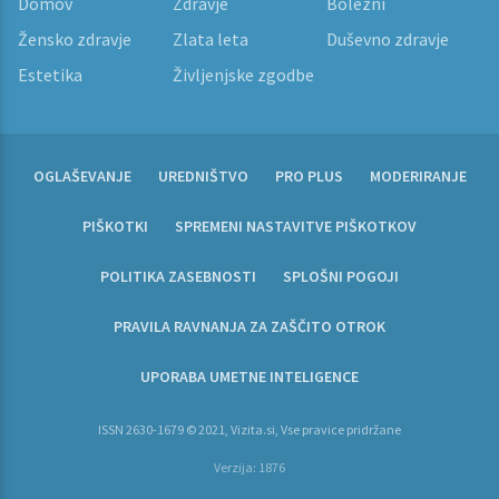
Domov
Zdravje
Bolezni
Žensko zdravje
Zlata leta
Duševno zdravje
Estetika
Življenjske zgodbe
OGLAŠEVANJE
UREDNIŠTVO
PRO PLUS
MODERIRANJE
PIŠKOTKI
SPREMENI NASTAVITVE PIŠKOTKOV
POLITIKA ZASEBNOSTI
SPLOŠNI POGOJI
PRAVILA RAVNANJA ZA ZAŠČITO OTROK
UPORABA UMETNE INTELIGENCE
ISSN 2630-1679 © 2021, Vizita.si, Vse pravice pridržane
Verzija: 1876