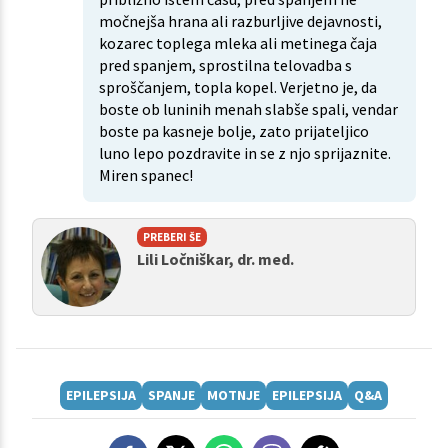
močnejša hrana ali razburljive dejavnosti,
kozarec toplega mleka ali metinega čaja
pred spanjem, sprostilna telovadba s
sproščanjem, topla kopel. Verjetno je, da
boste ob luninih menah slabše spali, vendar
boste pa kasneje bolje, zato prijateljico
luno lepo pozdravite in se z njo sprijaznite.
Miren spanec!
PREBERI ŠE
Lili Ločniškar, dr. med.
EPILEPSIJA
SPANJE
MOTNJE
EPILEPSIJA
Q&A