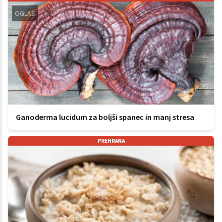
OGLAS
Ganoderma lucidum za boljši spanec in manj stresa
PREHRANA