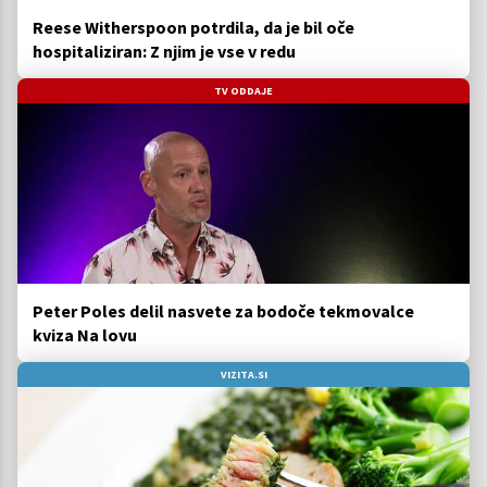
Reese Witherspoon potrdila, da je bil oče
hospitaliziran: Z njim je vse v redu
TV ODDAJE
Peter Poles delil nasvete za bodoče tekmovalce
kviza Na lovu
VIZITA.SI