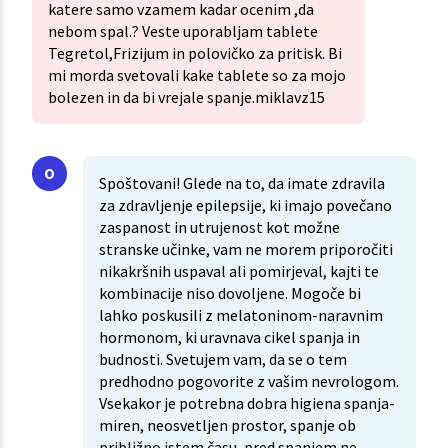
katere samo vzamem kadar ocenim ,da
nebom spal.? Veste uporabljam tablete
Tegretol,Frizijum in polovičko za pritisk. Bi
mi morda svetovali kake tablete so za mojo
bolezen in da bi vrejale spanje.miklavz15
Spoštovani! Glede na to, da imate zdravila
za zdravljenje epilepsije, ki imajo povečano
zaspanost in utrujenost kot možne
stranske učinke, vam ne morem priporočiti
nikakršnih uspaval ali pomirjeval, kajti te
kombinacije niso dovoljene. Mogoče bi
lahko poskusili z melatoninom-naravnim
hormonom, ki uravnava cikel spanja in
budnosti. Svetujem vam, da se o tem
predhodno pogovorite z vašim nevrologom.
Vsekakor je potrebna dobra higiena spanja-
miren, neosvetljen prostor, spanje ob
približno istem času, pred spanjem ne