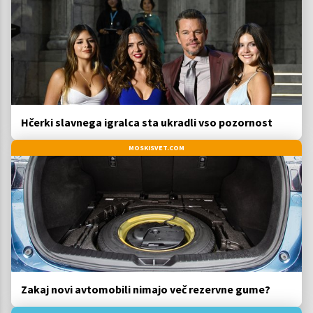
Hčerki slavnega igralca sta ukradli vso pozornost
MOSKISVET.COM
Zakaj novi avtomobili nimajo več rezervne gume?