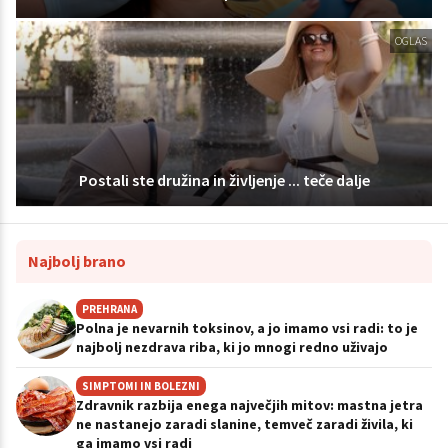
OGLAS
Postali ste družina in življenje ... teče dalje
Najbolj brano
PREHRANA
Polna je nevarnih toksinov, a jo imamo vsi radi: to je
najbolj nezdrava riba, ki jo mnogi redno uživajo
SIMPTOMI IN BOLEZNI
Zdravnik razbija enega največjih mitov: mastna jetra
ne nastanejo zaradi slanine, temveč zaradi živila, ki
ga imamo vsi radi