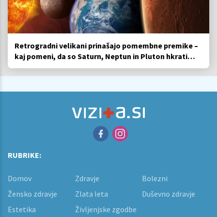
Retrogradni velikani prinašajo pomembne premike –
kaj pomeni, da so Saturn, Neptun in Pluton hkrati
retrogradni?
RUBRIKE:
Domov
Zdravje
Bolezni
Žensko zdravje
Zlata leta
Duševno zdravje
Estetika
Življenjske zgodbe