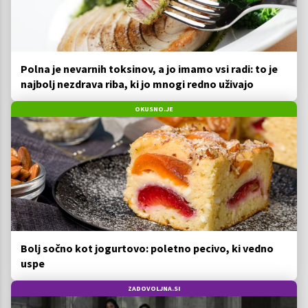
Polna je nevarnih toksinov, a jo imamo vsi radi: to je
najbolj nezdrava riba, ki jo mnogi redno uživajo
OKUSNO.JE
Bolj sočno kot jogurtovo: poletno pecivo, ki vedno
uspe
ZADOVOLJNA.SI