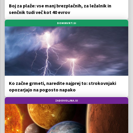
Boj za plaže: vse manj brezplačnih, za ležalnik in
senčnik tudi več kot 40 evrov
DOMINVRT.SI
Ko začne grmeti, naredite najprej to: strokovnjaki
opozarjajo na pogosto napako
ZADOVOLJNA.SI