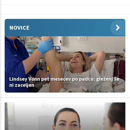
NOVICE
Lindsey Vonn pet mesecev po padcu: gleženj še
ni zaceljen