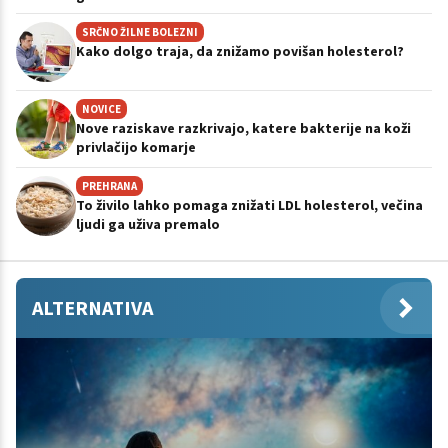
SRČNO ŽILNE BOLEZNI
Kako dolgo traja, da znižamo povišan holesterol?
NOVICE
Nove raziskave razkrivajo, katere bakterije na koži
privlačijo komarje
PREHRANA
To živilo lahko pomaga znižati LDL holesterol, večina
ljudi ga uživa premalo
ALTERNATIVA