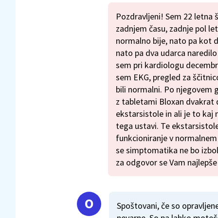
Pozdravljeni! Sem 22 letna 
zadnjem času, zadnje pol le
normalno bije, nato pa kot d
nato pa dva udarca naredilo 
sem pri kardiologu decembra,
sem EKG, pregled za ščitnico,
bili normalni. Po njegovem gr
z tabletami Bloxan dvakrat
ekstarsistole in ali je to ka
tega ustavi. Te ekstarsisto
funkcioniranje v normalnem ž
se simptomatika ne bo izbol
za odgovor se Vam najlepše
Spoštovani, če so opravljen
nevarne. So pa lahko moteče