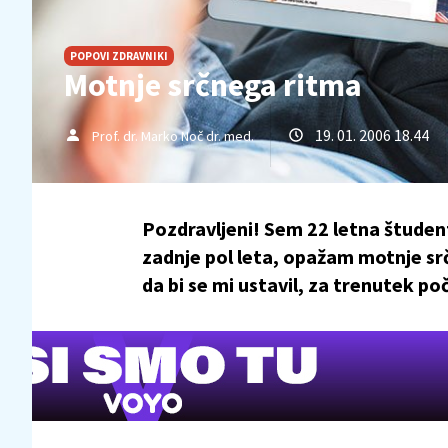
POPOVI ZDRAVNIKI
Motnje srčnega ritma
19. 01. 2006 18.44
Prof. dr. Marko Noč dr. med.
Pozdravljeni! Sem 22 letna študen
zadnje pol leta, opažam motnje sr
da bi se mi ustavil, za trenutek poč