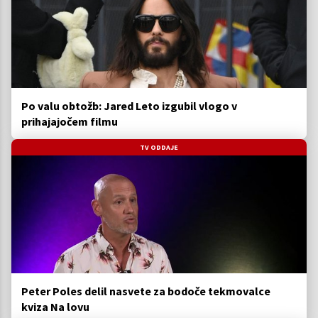
Po valu obtožb: Jared Leto izgubil vlogo v
prihajajočem filmu
TV ODDAJE
Peter Poles delil nasvete za bodoče tekmovalce
kviza Na lovu