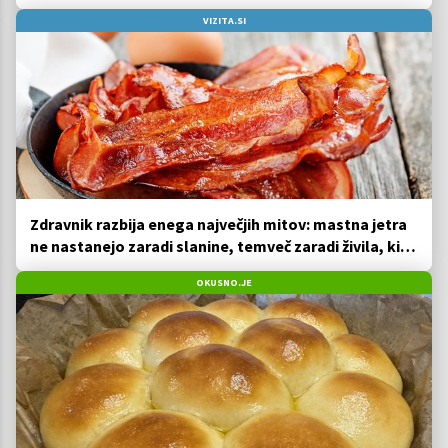
VIZITA.SI
Zdravnik razbija enega največjih mitov: mastna jetra
ne nastanejo zaradi slanine, temveč zaradi živila, ki
ga imamo vsi radi
OKUSNO.JE