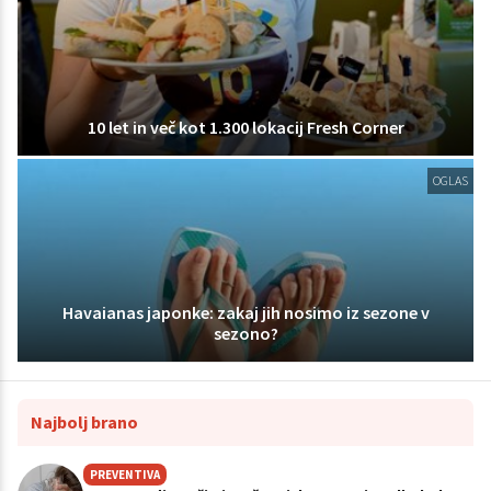
10 let in več kot 1.300 lokacij Fresh Corner
OGLAS
Havaianas japonke: zakaj jih nosimo iz sezone v
sezono?
Najbolj brano
PREVENTIVA