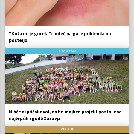
"Koža mi je gorela": bolečina ga je priklenila na
posteljo
BIBALEZE.SI
Nihče ni pričakoval, da bo majhen projekt postal ena
najlepših zgodb Zasavja
CEKIN.SI