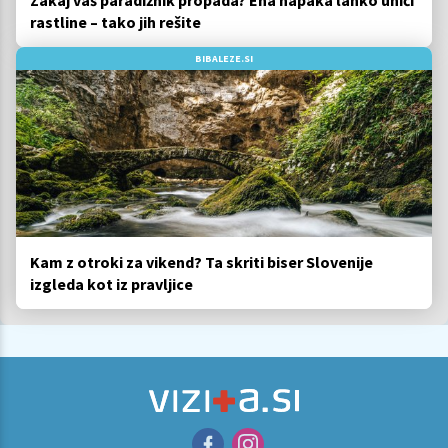
Zakaj vaš paradižnik propada? Ena napaka lahko uniči
rastline – tako jih rešite
BIBALEZE.SI
Kam z otroki za vikend? Ta skriti biser Slovenije
izgleda kot iz pravljice