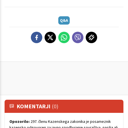
Q&A
KOMENTARJI
(0)
Opozorilo:
297. členu Kazenskega zakonika je posameznik
kazensko odgovoren za javno spodbujanje sovraštva, nasilja ali