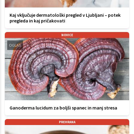
Kaj vključuje dermatološki pregled v Ljubljani – potek
pregleda in kaj pričakovati
NOVICE
OGLAS
Ganoderma lucidum za boljši spanec in manj stresa
PREHRANA