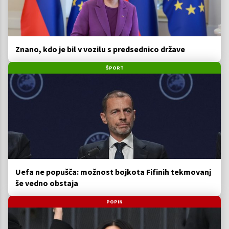
Znano, kdo je bil v vozilu s predsednico države
ŠPORT
Uefa ne popušča: možnost bojkota Fifinih tekmovanj
še vedno obstaja
POPIN