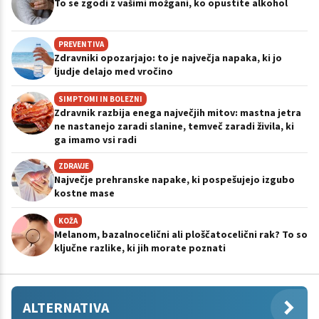
To se zgodi z vašimi možgani, ko opustite alkohol
PREVENTIVA
Zdravniki opozarjajo: to je največja napaka, ki jo
ljudje delajo med vročino
SIMPTOMI IN BOLEZNI
Zdravnik razbija enega največjih mitov: mastna jetra
ne nastanejo zaradi slanine, temveč zaradi živila, ki
ga imamo vsi radi
ZDRAVJE
Največje prehranske napake, ki pospešujejo izgubo
kostne mase
KOŽA
Melanom, bazalnocelični ali ploščatocelični rak? To so
ključne razlike, ki jih morate poznati
ALTERNATIVA