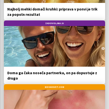
Najbolj mehki domači kruhki: priprava v ponvi je trik
za popoln rezultat
ZADOVOLJNA.SI
Doma ga čaka noseča partnerka, on pa dopustuje z
drugo
MOSKISVET.COM