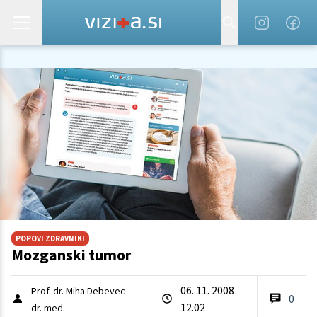
POPOVI ZDRAVNIKI
Mozganski tumor
06. 11. 2008
Prof. dr. Miha Debevec
0
12.02
dr. med.