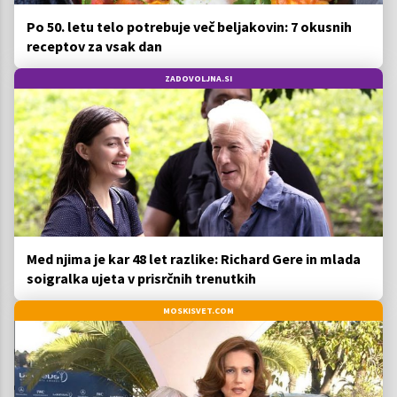
Po 50. letu telo potrebuje več beljakovin: 7 okusnih
receptov za vsak dan
ZADOVOLJNA.SI
Med njima je kar 48 let razlike: Richard Gere in mlada
soigralka ujeta v prisrčnih trenutkih
MOSKISVET.COM