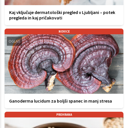
Kaj vključuje dermatološki pregled v Ljubljani – potek
pregleda in kaj pričakovati
NOVICE
OGLAS
Ganoderma lucidum za boljši spanec in manj stresa
PREHRANA