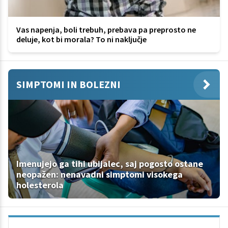
Vas napenja, boli trebuh, prebava pa preprosto ne
deluje, kot bi morala? To ni naključje
SIMPTOMI IN BOLEZNI
Imenujejo ga tihi ubijalec, saj pogosto ostane
neopažen: nenavadni simptomi visokega
holesterola