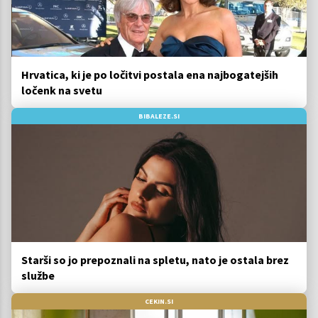
Hrvatica, ki je po ločitvi postala ena najbogatejših
ločenk na svetu
BIBALEZE.SI
Starši so jo prepoznali na spletu, nato je ostala brez
službe
CEKIN.SI