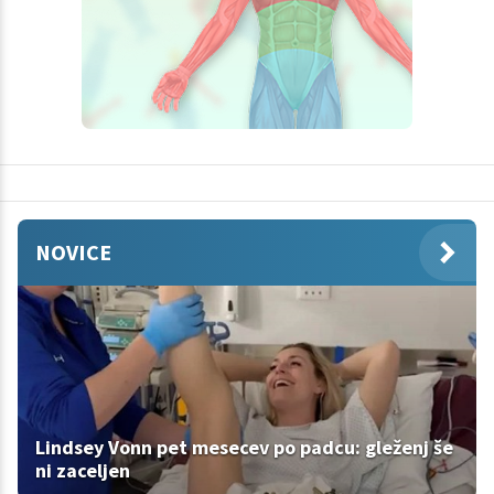
NOVICE
Lindsey Vonn pet mesecev po padcu: gleženj še
ni zaceljen