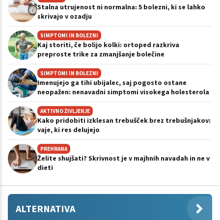
Stalna utrujenost ni normalna: 5 bolezni, ki se lahko
skrivajo v ozadju
SIMPTOMI IN BOLEZNI
Kaj storiti, če bolijo kolki: ortoped razkriva
preproste trike za zmanjšanje bolečine
SIMPTOMI IN BOLEZNI
Imenujejo ga tihi ubijalec, saj pogosto ostane
neopažen: nenavadni simptomi visokega holesterola
AKTIVNO ŽIVLJENJE
Kako pridobiti izklesan trebušček brez trebušnjakov:
vaje, ki res delujejo
PREHRANA
Želite shujšati? Skrivnost je v majhnih navadah in ne v
dieti
ALTERNATIVA