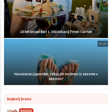
10 let in več kot 1.300 lokacij Fresh Corner
OGLAS
Havaianas japonke: zakaj jih nosimo iz sezone v
sezono?
Najbolj brano
BOLEZNI