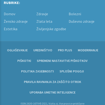
RUBRIKE:
Domov
Zdravje
Bolezni
Žensko zdravje
Zlata leta
Duševno zdravje
Estetika
Življenjske zgodbe
OGLAŠEVANJE
UREDNIŠTVO
PRO PLUS
MODERIRANJE
PIŠKOTKI
SPREMENI NASTAVITVE PIŠKOTKOV
POLITIKA ZASEBNOSTI
SPLOŠNI POGOJI
PRAVILA RAVNANJA ZA ZAŠČITO OTROK
UPORABA UMETNE INTELIGENCE
ISSN 2630-1679 © 2021, Vizita.si, Vse pravice pridržane