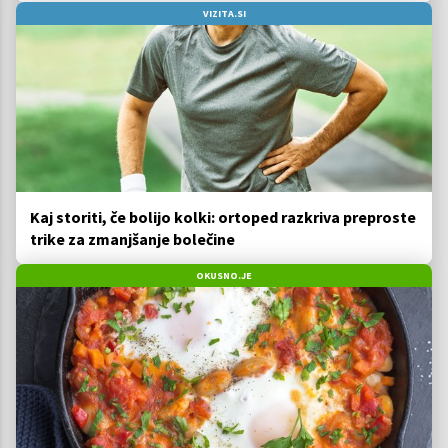
VIZITA.SI
Kaj storiti, če bolijo kolki: ortoped razkriva preproste
trike za zmanjšanje bolečine
OKUSNO.JE