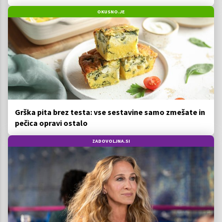
OKUSNO.JE
Grška pita brez testa: vse sestavine samo zmešate in
pečica opravi ostalo
ZADOVOLJNA.SI