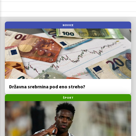
NOVICE
Državna srebrnina pod eno streho?
ŠPORT