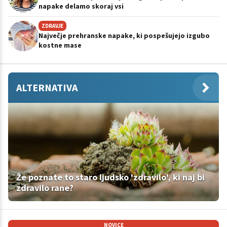
napake delamo skoraj vsi
ZDRAVJE
Največje prehranske napake, ki pospešujejo izgubo
kostne mase
ALTERNATIVA
Že poznate to staro ljudsko 'zdravilo', ki naj bi
zdravilo rane?
NOVICE