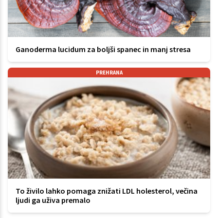
Ganoderma lucidum za boljši spanec in manj stresa
PREHRANA
To živilo lahko pomaga znižati LDL holesterol, večina
ljudi ga uživa premalo