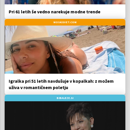
Pri 61 letih še vedno narekuje modne trende
MOSKISVET.COM
Igralka pri 51 letih navdušuje v kopalkah: z možem
uživa v romantičnem poletju
BIBALEZE.SI