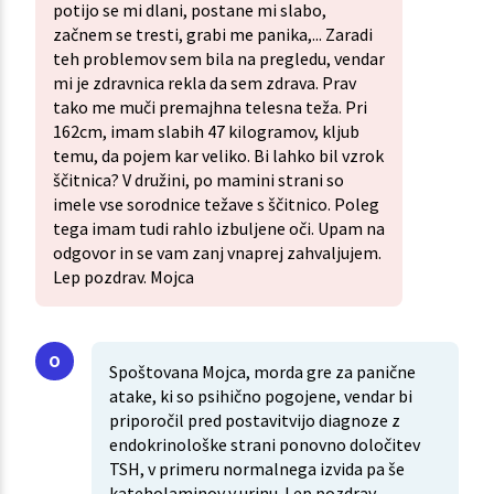
potijo se mi dlani, postane mi slabo,
začnem se tresti, grabi me panika,... Zaradi
teh problemov sem bila na pregledu, vendar
mi je zdravnica rekla da sem zdrava. Prav
tako me muči premajhna telesna teža. Pri
162cm, imam slabih 47 kilogramov, kljub
temu, da pojem kar veliko. Bi lahko bil vzrok
ščitnica? V družini, po mamini strani so
imele vse sorodnice težave s ščitnico. Poleg
tega imam tudi rahlo izbuljene oči. Upam na
odgovor in se vam zanj vnaprej zahvaljujem.
Lep pozdrav. Mojca
Spoštovana Mojca, morda gre za panične
atake, ki so psihično pogojene, vendar bi
priporočil pred postavitvijo diagnoze z
endokrinološke strani ponovno določitev
TSH, v primeru normalnega izvida pa še
kateholaminov v urinu. Lep pozdrav,