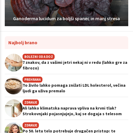
Ganoderma lucidum za boljši spanec in manj stresa
Najbolj brano
BOLEZNI OD A DO Ž
7 znakov, da z vašimi jetri nekaj ni v redu (lahko gre za
fibrozo)
PREHRANA
To živilo lahko pomaga znižati LDL holesterol, večina
ljudi ga uživa premalo
ZDRAVJE
Ali lahko klimatska naprava vpliva na krvni tlak?
Strokovnjaki pojasnjujejo, kaj se dogaja s telesom
ZDRAVJE
Po 50. letu telo potrebuje drugačen pristop: te