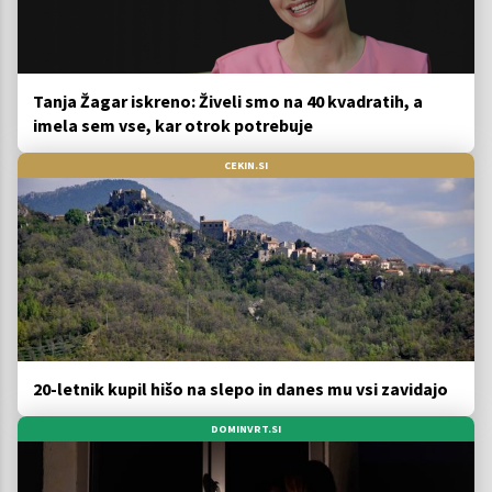
Tanja Žagar iskreno: Živeli smo na 40 kvadratih, a
imela sem vse, kar otrok potrebuje
CEKIN.SI
20-letnik kupil hišo na slepo in danes mu vsi zavidajo
DOMINVRT.SI