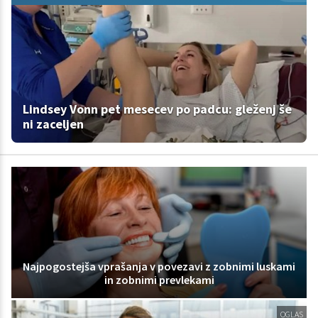
Lindsey Vonn pet mesecev po padcu: gleženj še
ni zaceljen
Najpogostejša vprašanja v povezavi z zobnimi luskami
in zobnimi prevlekami
OGLAS