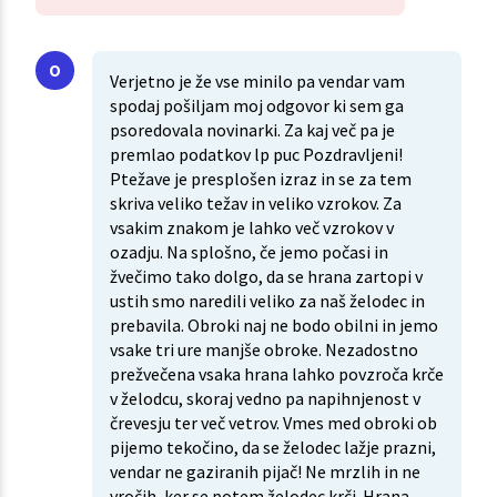
Verjetno je že vse minilo pa vendar vam
spodaj pošiljam moj odgovor ki sem ga
psoredovala novinarki. Za kaj več pa je
premlao podatkov lp puc Pozdravljeni!
Ptežave je presplošen izraz in se za tem
skriva veliko težav in veliko vzrokov. Za
vsakim znakom je lahko več vzrokov v
ozadju. Na splošno, če jemo počasi in
žvečimo tako dolgo, da se hrana zartopi v
ustih smo naredili veliko za naš želodec in
prebavila. Obroki naj ne bodo obilni in jemo
vsake tri ure manjše obroke. Nezadostno
prežvečena vsaka hrana lahko povzroča krče
v želodcu, skoraj vedno pa napihnjenost v
črevesju ter več vetrov. Vmes med obroki ob
pijemo tekočino, da se želodec lažje prazni,
vendar ne gaziranih pijač! Ne mrzlih in ne
vročih, ker se potem želodec krči. Hrana