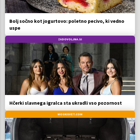
Bolj sočno kot jogurtovo: poletno pecivo, ki vedno
uspe
ZADOVOLJNA.SI
Hčerki slavnega igralca sta ukradli vso pozornost
MOSKISVET.COM