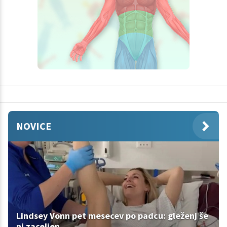
NOVICE
Lindsey Vonn pet mesecev po padcu: gleženj še
ni zaceljen