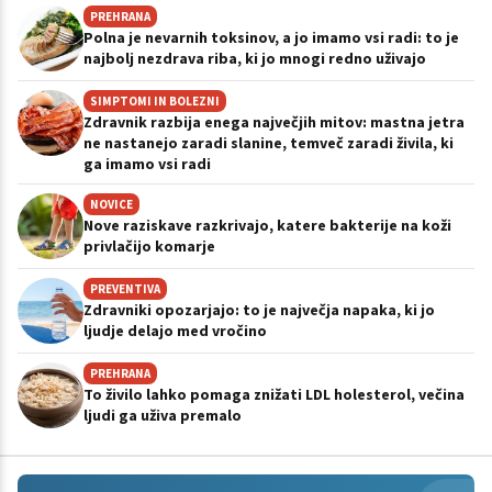
PREHRANA
Polna je nevarnih toksinov, a jo imamo vsi radi: to je
najbolj nezdrava riba, ki jo mnogi redno uživajo
SIMPTOMI IN BOLEZNI
Zdravnik razbija enega največjih mitov: mastna jetra
ne nastanejo zaradi slanine, temveč zaradi živila, ki
ga imamo vsi radi
NOVICE
Nove raziskave razkrivajo, katere bakterije na koži
privlačijo komarje
PREVENTIVA
Zdravniki opozarjajo: to je največja napaka, ki jo
ljudje delajo med vročino
PREHRANA
To živilo lahko pomaga znižati LDL holesterol, večina
ljudi ga uživa premalo