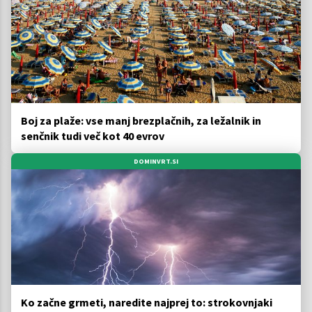
Boj za plaže: vse manj brezplačnih, za ležalnik in
senčnik tudi več kot 40 evrov
DOMINVRT.SI
Ko začne grmeti, naredite najprej to: strokovnjaki