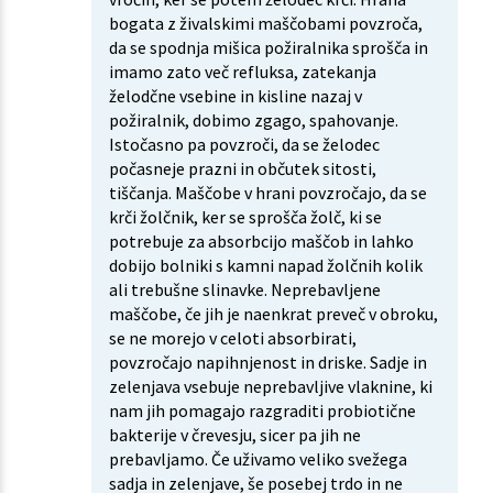
bogata z živalskimi maščobami povzroča,
da se spodnja mišica požiralnika sprošča in
imamo zato več refluksa, zatekanja
želodčne vsebine in kisline nazaj v
požiralnik, dobimo zgago, spahovanje.
Istočasno pa povzroči, da se želodec
počasneje prazni in občutek sitosti,
tiščanja. Maščobe v hrani povzročajo, da se
krči žolčnik, ker se sprošča žolč, ki se
potrebuje za absorbcijo maščob in lahko
dobijo bolniki s kamni napad žolčnih kolik
ali trebušne slinavke. Neprebavljene
maščobe, če jih je naenkrat preveč v obroku,
se ne morejo v celoti absorbirati,
povzročajo napihnjenost in driske. Sadje in
zelenjava vsebuje neprebavljive vlaknine, ki
nam jih pomagajo razgraditi probiotične
bakterije v črevesju, sicer pa jih ne
prebavljamo. Če uživamo veliko svežega
sadja in zelenjave, še posebej trdo in ne