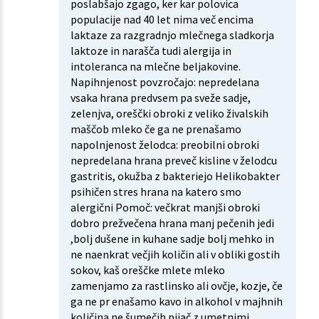
poslabšajo zgago, ker kar polovica
populacije nad 40 let nima več encima
laktaze za razgradnjo mlečnega sladkorja
laktoze in narašča tudi alergija in
intoleranca na mlečne beljakovine.
Napihnjenost povzročajo: nepredelana
vsaka hrana predvsem pa sveže sadje,
zelenjva, oreščki obroki z veliko živalskih
maščob mleko če ga ne prenašamo
napolnjenost želodca: preobilni obroki
nepredelana hrana preveč kisline v želodcu
gastritis, okužba z bakteriejo Helikobakter
psihičen stres hrana na katero smo
alergični Pomoč: večkrat manjši obroki
dobro prežvečena hrana manj pečenih jedi
,bolj dušene in kuhane sadje bolj mehko in
ne naenkrat večjih količin ali v obliki gostih
sokov, kaš oreščke mlete mleko
zamenjamo za rastlinsko ali ovčje, kozje, če
ga ne pr enašamo kavo in alkohol v majhnih
količina ne šumečih pijač z umetnimi