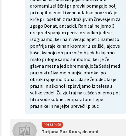
aromami zeliščni pripravki pomagajo bolj
pri napihnjenosti vendar lahko povzročajo
krče pri osebah z razdražljivim črevesjem za
zgago Donat, antacidi, Ranital ne jemo 3
ure pred spanjem peciv in sladkih jedi se
izogibamo, ker nam večajo apetit namesto
ponfrija raje kuhan krompir z zelišči, ajdove
kaše, kvinojo ob prazničnih jedeh dajemo
malo priloge samo simbolno, ker je že
glavna mesna jed obremenjujoča Sedaj med
prazniki uživajmo manjše obroke, po
obroku spijemo Donat, da se želodec lažje
prazni in alkohol izplavljamo iz telesa z
veliko vode!! Že zjutraj na tešče spijemo pol
litra vode sobne temparature. Lepe
praznike in ne jejte preveč! lp puc
PREBERI ŠE
Tatjana Puc Kous, dr. med.