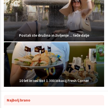
OGLAS
Postali ste družina in življenje ... teče dalje
10 let in več kot 1.300 lokacij Fresh Corner
Najbolj brano