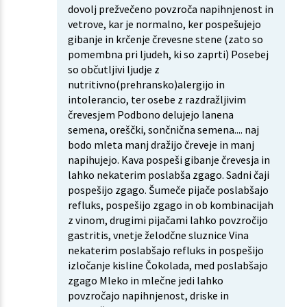
dovolj prežvečeno povzroča napihnjenost in
vetrove, kar je normalno, ker pospešujejo
gibanje in krčenje črevesne stene (zato so
pomembna pri ljudeh, ki so zaprti) Posebej
so občutljivi ljudje z
nutritivno(prehransko)alergijo in
intolerancio, ter osebe z razdražljivim
črevesjem Podbono delujejo lanena
semena, oreščki, sončnična semena.... naj
bodo mleta manj dražijo čreveje in manj
napihujejo. Kava pospeši gibanje črevesja in
lahko nekaterim poslabša zgago. Sadni čaji
pospešijo zgago. Šumeče pijače poslabšajo
refluks, pospešijo zgago in ob kombinacijah
z vinom, drugimi pijačami lahko povzročijo
gastritis, vnetje želodčne sluznice Vina
nekaterim poslabšajo refluks in pospešijo
izločanje kisline Čokolada, med poslabšajo
zgago Mleko in mlečne jedi lahko
povzročajo napihnjenost, driske in