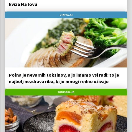
kviza Na lovu
VIZITA.SI
Polna je nevarnih toksinov, a jo imamo vsi radi: to je
najbolj nezdrava riba, ki jo mnogi redno uživajo
OKUSNO.JE