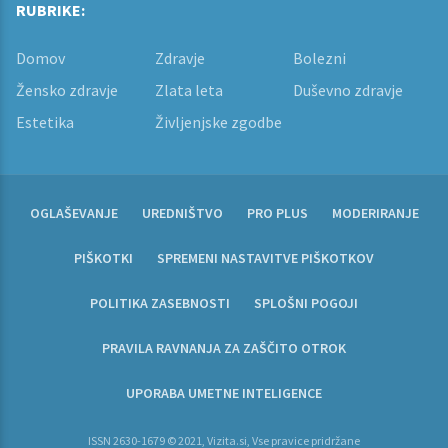
RUBRIKE:
Domov
Zdravje
Bolezni
Žensko zdravje
Zlata leta
Duševno zdravje
Estetika
Življenjske zgodbe
OGLAŠEVANJE
UREDNIŠTVO
PRO PLUS
MODERIRANJE
PIŠKOTKI
SPREMENI NASTAVITVE PIŠKOTKOV
POLITIKA ZASEBNOSTI
SPLOŠNI POGOJI
PRAVILA RAVNANJA ZA ZAŠČITO OTROK
UPORABA UMETNE INTELIGENCE
ISSN 2630-1679 © 2021, Vizita.si, Vse pravice pridržane