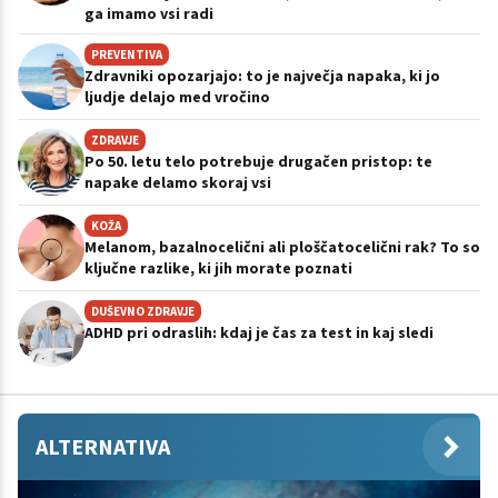
ga imamo vsi radi
PREVENTIVA
Zdravniki opozarjajo: to je največja napaka, ki jo
ljudje delajo med vročino
ZDRAVJE
Po 50. letu telo potrebuje drugačen pristop: te
napake delamo skoraj vsi
KOŽA
Melanom, bazalnocelični ali ploščatocelični rak? To so
ključne razlike, ki jih morate poznati
DUŠEVNO ZDRAVJE
ADHD pri odraslih: kdaj je čas za test in kaj sledi
ALTERNATIVA