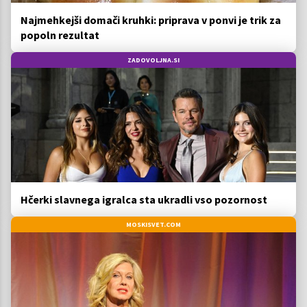
Najmehkejši domači kruhki: priprava v ponvi je trik za
popoln rezultat
ZADOVOLJNA.SI
Hčerki slavnega igralca sta ukradli vso pozornost
MOSKISVET.COM