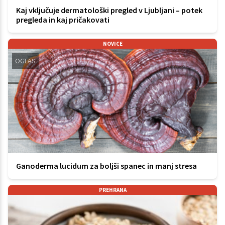
Kaj vključuje dermatološki pregled v Ljubljani – potek
pregleda in kaj pričakovati
NOVICE
OGLAS
Ganoderma lucidum za boljši spanec in manj stresa
PREHRANA