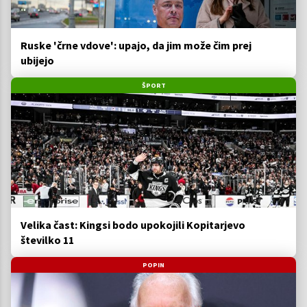
Ruske 'črne vdove': upajo, da jim može čim prej
ubijejo
ŠPORT
Velika čast: Kingsi bodo upokojili Kopitarjevo
številko 11
POPIN