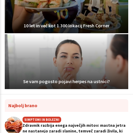
10 let in več kot 1.300 lokacij Fresh Corner
Se vam pogosto pojavi herpes na ustnici?
Najbolj brano
SIMPTOMI IN BOLEZNI
Zdravnik razbija enega največjih mitov: mastna jetra
ne nastanejo zaradi slanine, temveč zaradi živila, ki