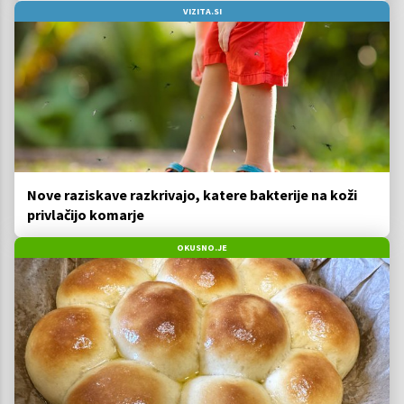
VIZITA.SI
Nove raziskave razkrivajo, katere bakterije na koži
privlačijo komarje
OKUSNO.JE