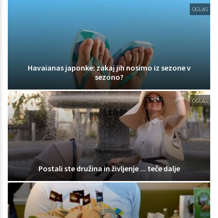
OGLAS
Havaianas japonke: zakaj jih nosimo iz sezone v
sezono?
OGLAS
Postali ste družina in življenje ... teče dalje