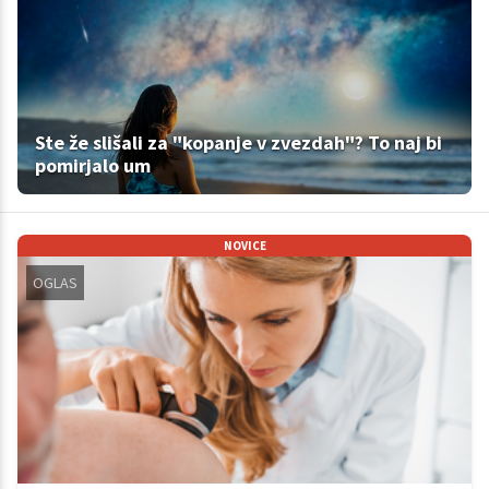
Ste že slišali za "kopanje v zvezdah"? To naj bi
pomirjalo um
NOVICE
OGLAS