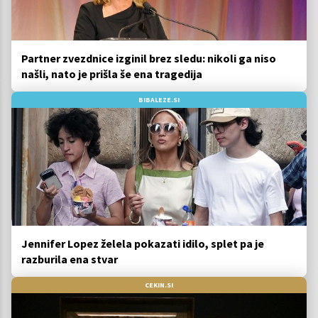
Partner zvezdnice izginil brez sledu: nikoli ga niso
našli, nato je prišla še ena tragedija
BIBALEZE.SI
Jennifer Lopez želela pokazati idilo, splet pa je
razburila ena stvar
CEKIN.SI