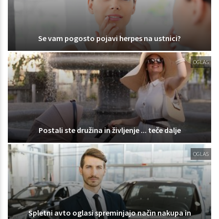
Se vam pogosto pojavi herpes na ustnici?
OGLAS
Postali ste družina in življenje ... teče dalje
OGLAS
Spletni avto oglasi spreminjajo način nakupa in