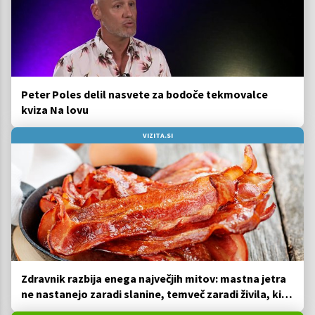
Peter Poles delil nasvete za bodoče tekmovalce
kviza Na lovu
VIZITA.SI
Zdravnik razbija enega največjih mitov: mastna jetra
ne nastanejo zaradi slanine, temveč zaradi živila, ki
ga imamo vsi radi