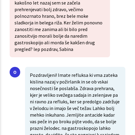
kakošno let nazaj sem se začela
prehrenjevati bolj zdravo, večimo
polnozrnato hrano, brez bele moke
sladkorja in belega riža. Ker želim ponovno
zanostiti me zanima ali bi bilo pred
zanositvijo morali bolje da naredim
gastroskopijo ali morda še kakšen drug
pregled? lep pozdrav, Sabina
Pozdravljeni! Imate refluksa ki vma zateka
kislina nazaj v požirlanik in se ob vskai
nosečnosti še poslabša. Zdrava prehrana,
kjer je veliko svežega sadaja in zelenjave pa
ni ravno za refluks, ker se predolgo zadržuje
v želodcu in imajo še več težav. Lahko bolj
mehko inkuhano. Jemljite antacide kadar
vas peče in po broku pijte vodo, da se bolje
prazni želodec. na gastroskopojo lahko
greste, da vidite, če ste nagnjeni k razjedam