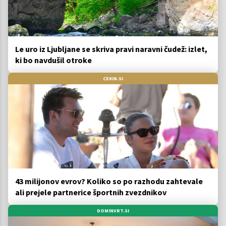
Le uro iz Ljubljane se skriva pravi naravni čudež: izlet,
ki bo navdušil otroke
CEKIN.SI
43 milijonov evrov? Koliko so po razhodu zahtevale
ali prejele partnerice športnih zvezdnikov
DOMINVRT.SI