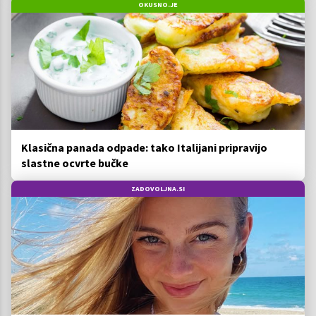
OKUSNO.JE
Klasična panada odpade: tako Italijani pripravijo
slastne ocvrte bučke
ZADOVOLJNA.SI