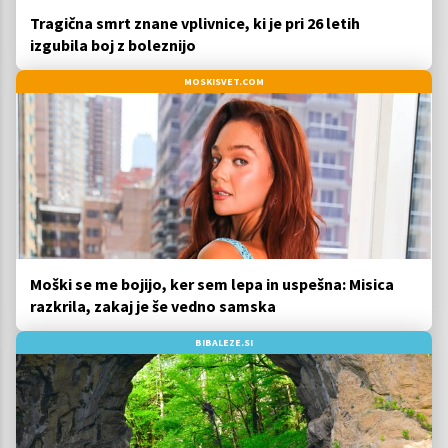
Tragična smrt znane vplivnice, ki je pri 26 letih
izgubila boj z boleznijo
MOSKISVET.COM
Moški se me bojijo, ker sem lepa in uspešna: Misica
razkrila, zakaj je še vedno samska
BIBALEZE.SI