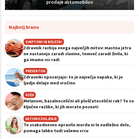
prodaje avtomobilov
Najbolj brano
SIMPTOMI IN BOLEZNI
Zdravnik razbija enega največjih mitov: mastna jetra
ne nastanejo zaradi slanine, temveč zaradi živila, ki
ga imamo vsi radi
PREVENTIVA
Zdravniki opozarjajo: to je največja napaka, ki jo
ljudje delajo med vročino
KOŽA
Melanom, bazalnocelični ali ploščatocelični rak? To so
ključne razlike, ki jih morate poznati
AKTIVNO ŽIVLJENJE
To vsakodnevno opravilo morda ni le nadležno delo,
pomaga lahko tudi vašemu srcu