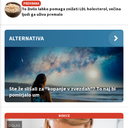
PREHRANA
To živilo lahko pomaga znižati LDL holesterol, večina
ljudi ga uživa premalo
ALTERNATIVA
Ste že slišali za "kopanje v zvezdah"? To naj bi
pomirjalo um
NOVICE
OGLAS