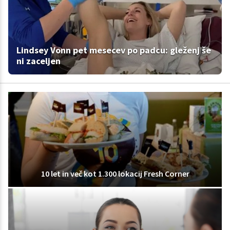
Lindsey Vonn pet mesecev po padcu: gleženj še
ni zaceljen
10 let in več kot 1.300 lokacij Fresh Corner