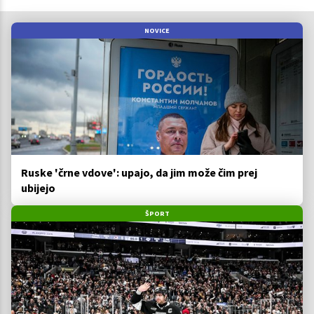
NOVICE
Ruske 'črne vdove': upajo, da jim može čim prej
ubijejo
ŠPORT