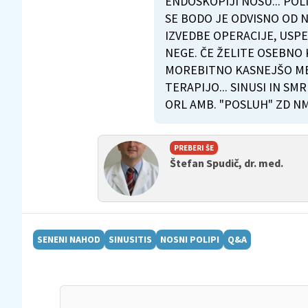
ENDOSKOPIJI NOSU... POL
SE BODO JE ODVISNO OD N
IZVEDBE OPERACIJE, USP
NEGE. ČE ŽELITE OSEBNO
MOREBITNO KASNEJŠO ME
TERAPIJO... SINUSI IN S
ORL AMB. "POSLUH" ZD NM
PREBERI ŠE
Štefan Spudič, dr. med.
SENENI NAHOD
SINUSITIS
NOSNI POLIPI
Q&A