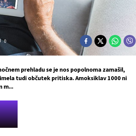
0
 močnem prehladu se je nos popolnoma zamašil,
 imela tudi občutek pritiska. Amoksiklav 1000 ni
m m...