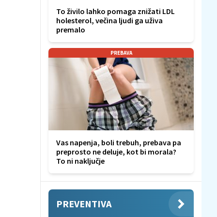
To živilo lahko pomaga znižati LDL
holesterol, večina ljudi ga uživa
premalo
PREBAVA
Vas napenja, boli trebuh, prebava pa
preprosto ne deluje, kot bi morala?
To ni naključje
PREVENTIVA