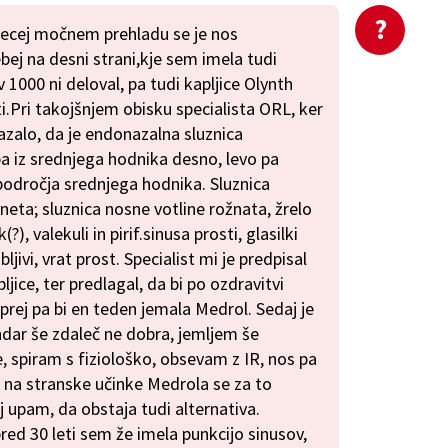
precej močnem prehladu se je nos
ej na desni strani,kje sem imela tudi
 1000 ni deloval, pa tudi kapljice Olynth
.Pri takojšnjem obisku specialista ORL, ker
azalo, da je endonazalna sluznica
pa iz srednjega hodnika desno, levo pa
z področja srednjega hodnika. Sluznica
eta; sluznica nosne votline rožnata, žrelo
), valekuli in pirif.sinusa prosti, glasilki
jivi, vrat prost. Specialist mi je predpisal
ljice, ter predlagal, da bi po ozdravitvi
 prej pa bi en teden jemala Medrol. Sedaj je
endar še zdaleč ne dobra, jemljem še
e, spiram s fiziološko, obsevam z IR, nos pa
 na stranske učinke Medrola se za to
j upam, da obstaja tudi alternativa.
red 30 leti sem že imela punkcijo sinusov,