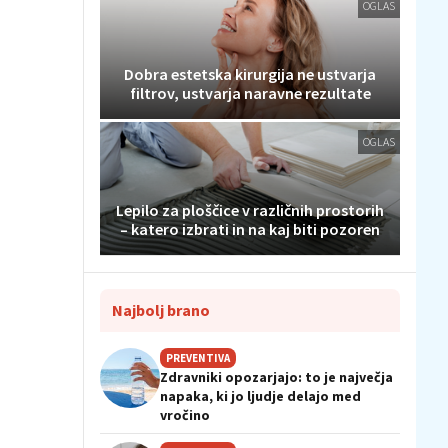
OGLAS
Dobra estetska kirurgija ne ustvarja
filtrov, ustvarja naravne rezultate
OGLAS
Lepilo za ploščice v različnih prostorih
– katero izbrati in na kaj biti pozoren
Najbolj brano
PREVENTIVA
Zdravniki opozarjajo: to je največja
napaka, ki jo ljudje delajo med
vročino