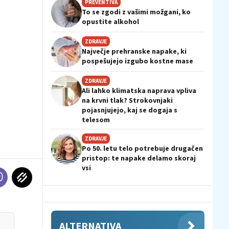
PREVENTIVA
To se zgodi z vašimi možgani, ko
opustite alkohol
ZDRAVJE
Največje prehranske napake, ki
pospešujejo izgubo kostne mase
ZDRAVJE
Ali lahko klimatska naprava vpliva
na krvni tlak? Strokovnjaki
pojasnjujejo, kaj se dogaja s
telesom
ZDRAVJE
Po 50. letu telo potrebuje drugačen
pristop: te napake delamo skoraj
vsi
ALTERNATIVA