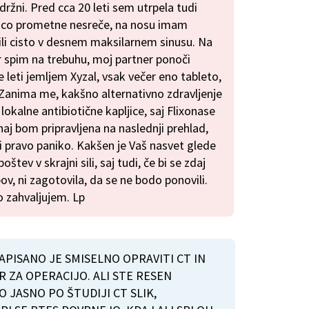
zdržni. Pred cca 20 leti sem utrpela tudi
ico prometne nesreče, na nosu imam
nili cisto v desnem maksilarnem sinusu. Na
r spim na trebuhu, moj partner ponoči
ve leti jemljem Xyzal, vsak večer eno tableto,
anima me, kakšno alternativno zdravljenje
lokalne antibiotične kapljice, saj Flixonase
naj bom pripravljena na naslednji prehlad,
 pravo paniko. Kakšen je Vaš nasvet glede
štev v skrajni sili, saj tudi, če bi se zdaj
ov, ni zagotovila, da se ne bodo ponovili.
o zahvaljujem. Lp
PISANO JE SMISELNO OPRAVITI CT IN
 ZA OPERACIJO. ALI STE RESEN
BO JASNO PO ŠTUDIJI CT SLIK,