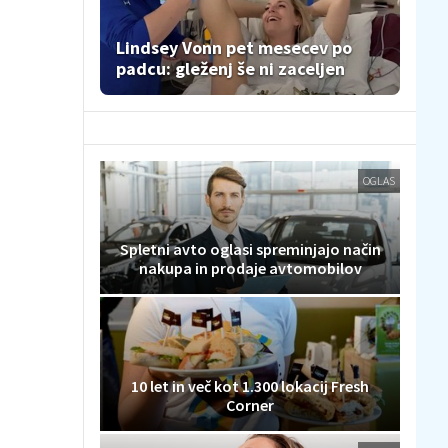
Lindsey Vonn pet mesecev po
padcu: gleženj še ni zaceljen
OGLAS
Spletni avto oglasi spreminjajo način
nakupa in prodaje avtomobilov
10 let in več kot 1.300 lokacij Fresh
Corner