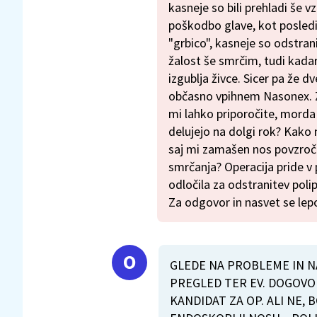
kasneje so bili prehladi še v
poškodbo glave, kot posled
"grbico", kasneje so odstra
žalost še smrčim, tudi kada
izgublja živce. Sicer pa že d
občasno vpihnem Nasonex. Z
mi lahko priporočite, morda 
delujejo na dolgi rok? Kako 
saj mi zamašen nos povzroči
smrčanja? Operacija pride v po
odločila za odstranitev polip
Za odgovor in nasvet se lep
GLEDE NA PROBLEME IN NA
PREGLED TER EV. DOGOVOR
KANDIDAT ZA OP. ALI NE, 