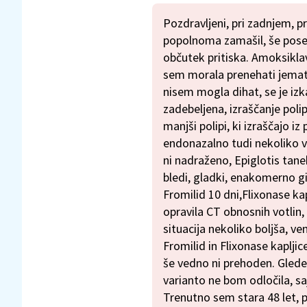
Pozdravljeni, pri zadnjem, 
popolnoma zamašil, še poseb
občutek pritiska. Amoksiklav
sem morala prenehati jemati
nisem mogla dihat, se je izk
zadebeljena, izraščanje poli
manjši polipi, ki izraščajo i
endonazalno tudi nekoliko vn
ni nadraženo, Epiglotis tanek(?
bledi, gladki, enakomerno gibl
Fromilid 10 dni,Flixonase kap
opravila CT obnosnih votlin,
situacija nekoliko boljša, v
Fromilid in Flixonase kapljic
še vedno ni prehoden. Glede
varianto ne bom odločila, sa
Trenutno sem stara 48 let, p