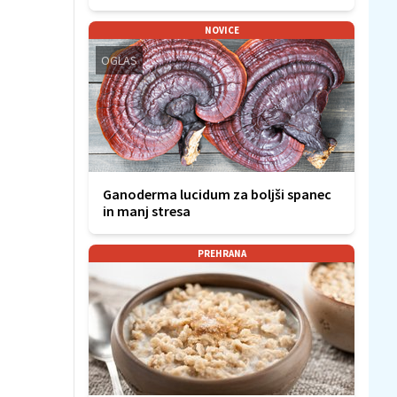
NOVICE
OGLAS
Ganoderma lucidum za boljši spanec
in manj stresa
PREHRANA