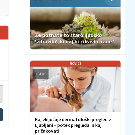
Že poznate to staro ljudsko
'zdravilo', ki naj bi zdravilo rane?
NOVICE
OGLAS
Kaj vključuje dermatološki pregled v
Ljubljani – potek pregleda in kaj
pričakovati