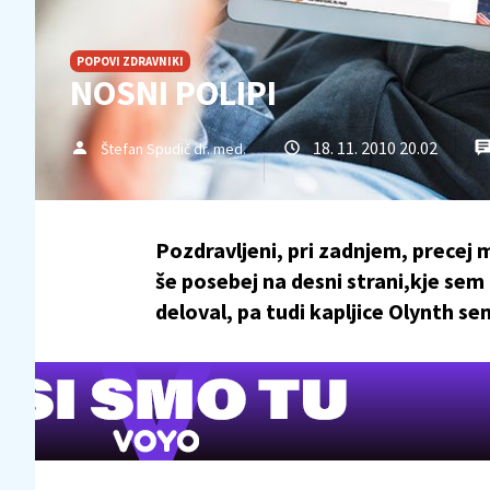
POPOVI ZDRAVNIKI
NOSNI POLIPI
18. 11. 2010 20.02
Štefan Spudič dr. med.
Pozdravljeni, pri zadnjem, precej
še posebej na desni strani,kje sem
deloval, pa tudi kapljice Olynth se