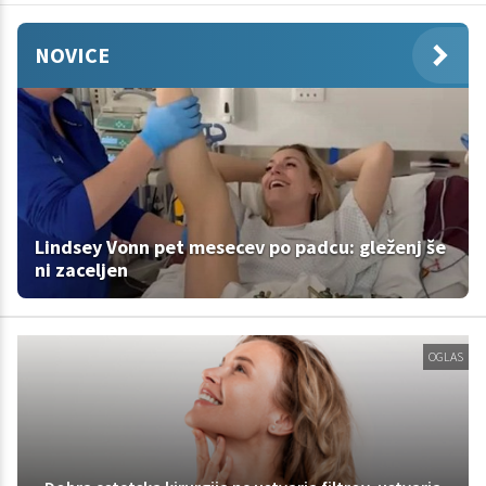
NOVICE
Lindsey Vonn pet mesecev po padcu: gleženj še
ni zaceljen
OGLAS