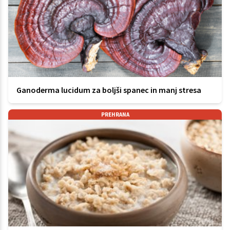
Ganoderma lucidum za boljši spanec in manj stresa
PREHRANA