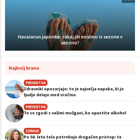
Havaianas japonke: zakaj jih nosimo iz sezone v
sezono?
Najbolj brano
PREVENTIVA
Zdravniki opozarjajo: to je največja napaka, ki jo
ljudje delajo med vročino
PREVENTIVA
To se zgodi z vašimi možgani, ko opustite alkohol
ZDRAVJE
Po 50. letu telo potrebuje drugačen pristop: te