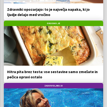
Zdravniki opozarjajo: to je največja napaka, ki jo
ljudje delajo med vročino
OKUSNO.JE
Hitra pita brez testa: vse sestavine samo zmešate in
pečica opravi ostalo
ZADOVOLJNA.SI