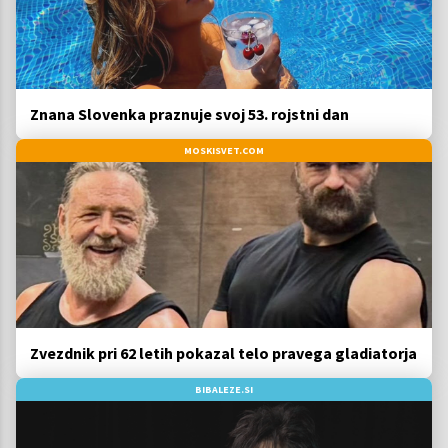
Znana Slovenka praznuje svoj 53. rojstni dan
MOSKISVET.COM
Zvezdnik pri 62 letih pokazal telo pravega gladiatorja
BIBALEZE.SI