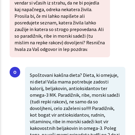
vendar si včasih iz strahu, da ne bi pojedla
kaj napačnega, odreka nekatera živila.
Prosila bi, če mi lahko napišete ali
posredujete seznam, katera živila lahko
zaužije in katera so strogo prepovedana. Ali
so paradižnik, ribe in morski sadeži (tu
mislim na repke rakcev) dovoljeni? Resnična
hvala za Vaš odgovor in lep pozdrav.
Spoštovani kakšna dieta? Dieta, ki omejuje,
ni dieta! Vaša mama potrebuje zadosti
kalorij, beljakovin, antioksidantov ter
omega-3 MK. Paradižnik, ribe, morski sadeži
(tudi repki rakcev), ne samo da so
dovoljheni, celo zaželeni so!!!! Paradižnik,
kot bogat vir antioksidantov, rudnin,
vitaminov, ribe in morski sadeži kot vir
kakovostnih beljakovin in omega-3. Poleg
tega, pa vaši mami pripadata tudfi po 2 dozi