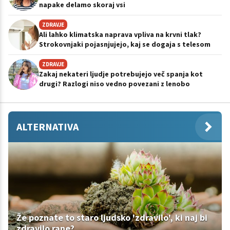
napake delamo skoraj vsi
ZDRAVJE
Ali lahko klimatska naprava vpliva na krvni tlak?
Strokovnjaki pojasnjujejo, kaj se dogaja s telesom
ZDRAVJE
Zakaj nekateri ljudje potrebujejo več spanja kot
drugi? Razlogi niso vedno povezani z lenobo
ALTERNATIVA
Že poznate to staro ljudsko 'zdravilo', ki naj bi
zdravilo rane?