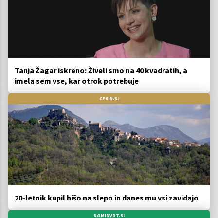
Tanja Žagar iskreno: Živeli smo na 40 kvadratih, a
imela sem vse, kar otrok potrebuje
CEKIN.SI
20-letnik kupil hišo na slepo in danes mu vsi zavidajo
DOMINVRT.SI