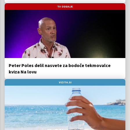
TV ODDAJE
Peter Poles delil nasvete za bodoče tekmovalce
kviza Na lovu
VIZITA.SI