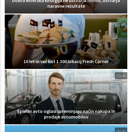
Dobra estetska kirurgija ne ustvarja filtrov, ustvarja
naravne rezultate
10 let in več kot 1.300 lokacij Fresh Corner
OGLAS
Spletni avto oglasi spreminjajo način nakupa in
prodaje avtomobilov
OGLAS