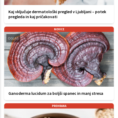
Kaj vključuje dermatološki pregled v Ljubljani – potek
pregleda in kaj pričakovati
NOVICE
OGLAS
Ganoderma lucidum za boljši spanec in manj stresa
PREHRANA