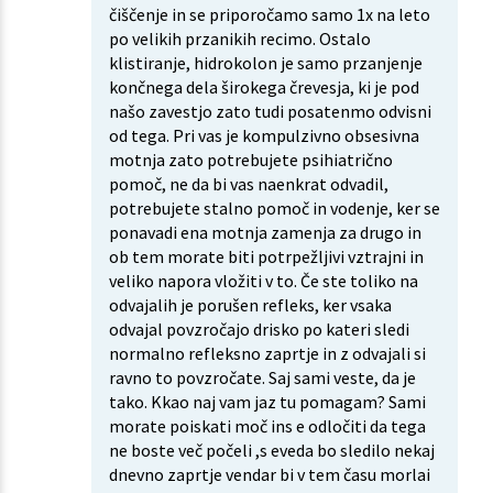
čiščenje in se priporočamo samo 1x na leto
po velikih przanikih recimo. Ostalo
klistiranje, hidrokolon je samo przanjenje
končnega dela širokega črevesja, ki je pod
našo zavestjo zato tudi posatenmo odvisni
od tega. Pri vas je kompulzivno obsesivna
motnja zato potrebujete psihiatrično
pomoč, ne da bi vas naenkrat odvadil,
potrebujete stalno pomoč in vodenje, ker se
ponavadi ena motnja zamenja za drugo in
ob tem morate biti potrpežljivi vztrajni in
veliko napora vložiti v to. Če ste toliko na
odvajalih je porušen refleks, ker vsaka
odvajal povzročajo drisko po kateri sledi
normalno refleksno zaprtje in z odvajali si
ravno to povzročate. Saj sami veste, da je
tako. Kkao naj vam jaz tu pomagam? Sami
morate poiskati moč ins e odločiti da tega
ne boste več počeli ,s eveda bo sledilo nekaj
dnevno zaprtje vendar bi v tem času morlai