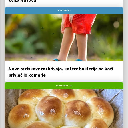
kviza Na lovu
VIZITA.SI
Nove raziskave razkrivajo, katere bakterije na koži
privlačijo komarje
OKUSNO.JE