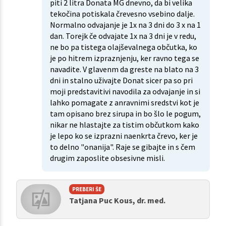
piti 2 litra Donata MG dnevno, da bi velika
tekočina potiskala črevesno vsebino dalje.
Normalno odvajanje je 1x na 3 dni do 3 x na 1
dan. Torejk če odvajate 1x na 3 dni je v redu,
ne bo pa tistega olajševalnega občutka, ko
je po hitrem izpraznjenju, ker ravno tega se
navadite. V glavenm da greste na blato na 3
dni in stalno uživajte Donat sicer pa so pri
moji predstavitivi navodila za odvajanje in si
lahko pomagate z anravnimi sredstvi kot je
tam opisano brez sirupa in bo šlo le pogum,
nikar ne hlastajte za tistim občutkom kako
je lepo ko se izprazni naenkrta črevo, ker je
to delno "onanija". Raje se gibajte in s čem
drugim zaposlite obsesivne misli.
PREBERI ŠE
Tatjana Puc Kous, dr. med.