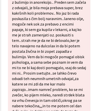
z bulimijo in anoreksijo... Preden sem začela
z odvajali, je bila moja prebava super, brez
kakršnih koli problemov... No jaz bi rada
poskusila s čim bolj naravnim...laneno olje,
mogoče nek sok za prebavo z encimi
papaje, ki sem ga kupila v lekarni, a kaj ko
me je strah zamenjati oz. poskusiti s
tem...strah me je da ne bi delovalo,ker je
telo navajeno na dulcolax in da bi potem
postala živčna in bi zopet zapadla v
bulimijo. Vem da bi mogoče pomagal obisk
psihologa, a sama sebe poznam in vem da
mi to ne bi kaj dosti pomagalo, vsaj do sedaj
mi ni... Prosim svetujte...se lahko črevo
odvadi teh neumnih umetnih odvajal,za
katere se mi zdi da me kar malo
zapirajo...imam namreč problem, ko se mi
zvečer, ko pijem mleko, naredi strdek blata
na vrhu črevesja in tam obtiči,okrog pa se
nabere tekočina,,,in to me potem cel dan