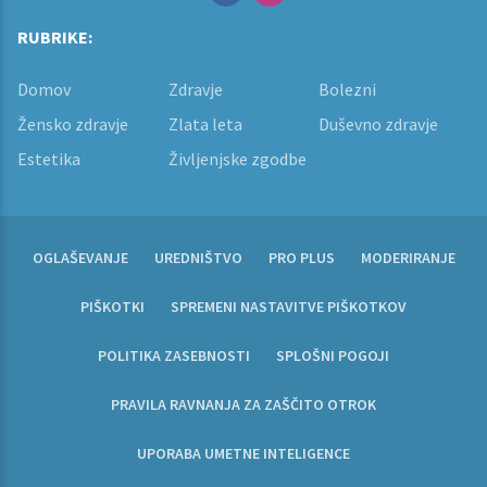
RUBRIKE:
Domov
Zdravje
Bolezni
Žensko zdravje
Zlata leta
Duševno zdravje
Estetika
Življenjske zgodbe
OGLAŠEVANJE
UREDNIŠTVO
PRO PLUS
MODERIRANJE
PIŠKOTKI
SPREMENI NASTAVITVE PIŠKOTKOV
POLITIKA ZASEBNOSTI
SPLOŠNI POGOJI
PRAVILA RAVNANJA ZA ZAŠČITO OTROK
UPORABA UMETNE INTELIGENCE