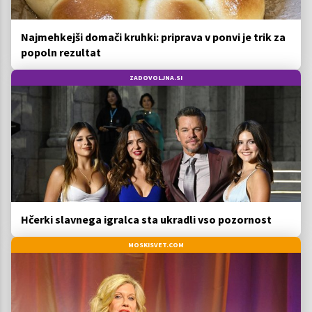
Najmehkejši domači kruhki: priprava v ponvi je trik za
popoln rezultat
ZADOVOLJNA.SI
Hčerki slavnega igralca sta ukradli vso pozornost
MOSKISVET.COM