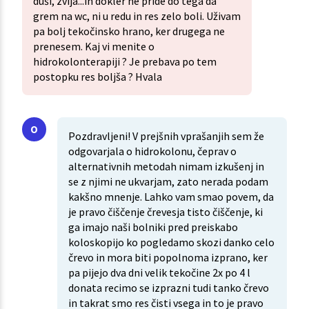
duši, zvija...in dokler ne pride do tega da
grem na wc, ni u redu in res zelo boli. Uživam
pa bolj tekočinsko hrano, ker drugega ne
prenesem. Kaj vi menite o
hidrokolonterapiji ? Je prebava po tem
postopku res boljša ? Hvala
Pozdravljeni! V prejšnih vprašanjih sem že
odgovarjala o hidrokolonu, čeprav o
alternativnih metodah nimam izkušenj in
se z njimi ne ukvarjam, zato nerada podam
kakšno mnenje. Lahko vam smao povem, da
je pravo čiščenje črevesja tisto čiščenje, ki
ga imajo naši bolniki pred preiskabo
koloskopijo ko pogledamo skozi danko celo
črevo in mora biti popolnoma izprano, ker
pa pijejo dva dni velik tekočine 2x po 4 l
donata recimo se izprazni tudi tanko črevo
in takrat smo res čisti vsega in to je pravo