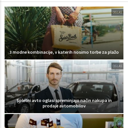
OGLAS
3 modne kombinacije, v katerih nosimo torbe za plažo
OGLAS
Spletni avto oglasi spreminjajo način nakupa in
prodaje avtomobilov