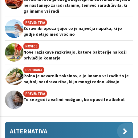
ne nastanejo zaradi slanine, temveč zaradi živila, ki
ga imamo vsi radi
PREVENTIVA
Zdravniki opozarjajo: to je največja napaka, ki jo
ljudje delajo med vročino
NOVICE
Nove raziskave razkrivajo, katere bakterije na koži
privlačijo komarje
PREHRANA
Polna je nevarnih toksinov, a jo imamo vsi radi: to je
najbolj nezdrava riba, ki jo mnogi redno uživajo
PREVENTIVA
To se zgodi z vašimi možgani, ko opustite alkohol
ALTERNATIVA