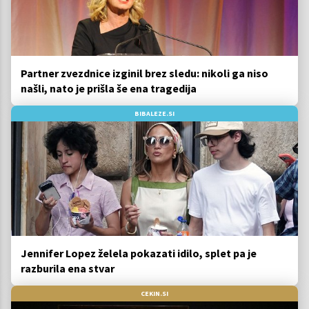
Partner zvezdnice izginil brez sledu: nikoli ga niso
našli, nato je prišla še ena tragedija
BIBALEZE.SI
Jennifer Lopez želela pokazati idilo, splet pa je
razburila ena stvar
CEKIN.SI