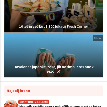
10 let in več kot 1.300 lokacij Fresh Corner
OGLAS
Havaianas japonke: zakaj jih nosimo iz sezone v
sezono?
Najbolj brano
SIMPTOMI IN BOLEZNI
Zdravnik razbija enega največjih mitov: mastna jetra