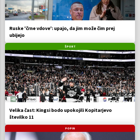
Ruske 'črne vdove': upajo, da jim može čim prej
ubijejo
ŠPORT
Velika čast: Kingsi bodo upokojili Kopitarjevo
številko 11
POPIN