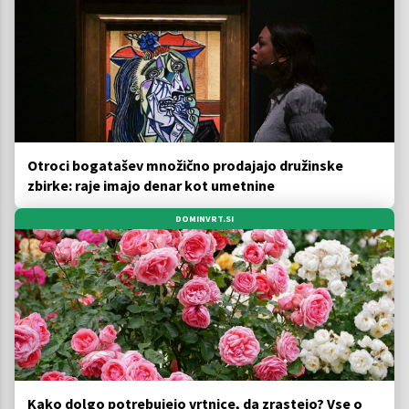
Otroci bogatašev množično prodajajo družinske
zbirke: raje imajo denar kot umetnine
DOMINVRT.SI
Kako dolgo potrebujejo vrtnice, da zrastejo? Vse o