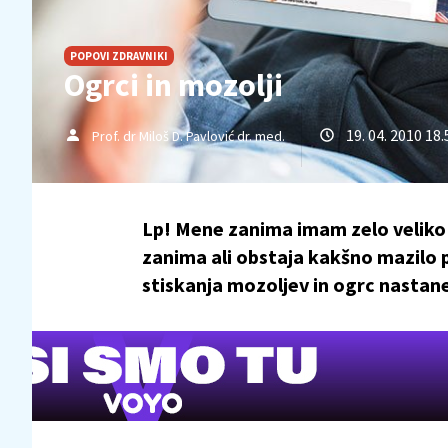
POPOVI ZDRAVNIKI
Ogrci in mozolji
19. 04. 2010 18.
Prof. dr Miloš D. Pavlović dr. med.
Lp! Mene zanima imam zelo veliko 
zanima ali obstaja kakšno mazilo p
stiskanja mozoljev in ogrc nastane 