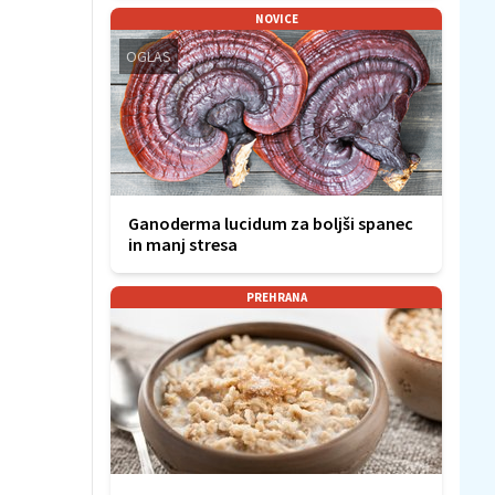
NOVICE
OGLAS
Ganoderma lucidum za boljši spanec
in manj stresa
PREHRANA