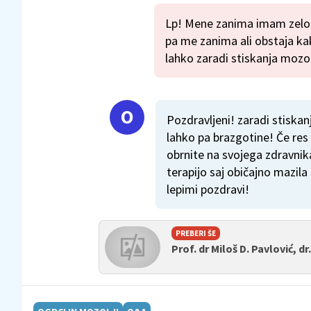
Lp! Mene zanima imam zelo v
pa me zanima ali obstaja ka
lahko zaradi stiskanja mozol
Pozdravljeni! zaradi stiskan
lahko pa brazgotine! Če res
obrnite na svojega zdravnika
terapijo saj običajno mazil
lepimi pozdravi!
PREBERI ŠE
Prof. dr Miloš D. Pavlović, dr