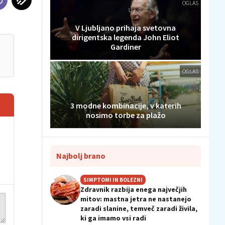
OGLAS
V Ljubljano prihaja svetovna
dirigentska legenda John Eliot
Gardiner
OGLAS
3 modne kombinacije, v katerih
nosimo torbe za plažo
Najbolj brano
SIMPTOMI IN BOLEZNI
Zdravnik razbija enega največjih
mitov: mastna jetra ne nastanejo
zaradi slanine, temveč zaradi živila,
ki ga imamo vsi radi