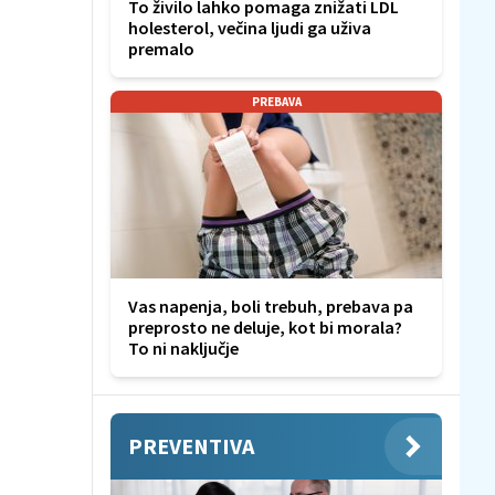
To živilo lahko pomaga znižati LDL
holesterol, večina ljudi ga uživa
premalo
PREBAVA
Vas napenja, boli trebuh, prebava pa
preprosto ne deluje, kot bi morala?
To ni naključje
PREVENTIVA