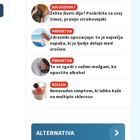
DOLGOŽIVOST
Želite živeti dlje? Poskrbite za svoj
timus, pravijo strokovnjaki
PREVENTIVA
Zdravniki opozarjajo: to je največja
napaka, ki jo ljudje delajo med
vročino
PREVENTIVA
To se zgodi z vašimi možgani, ko
opustite alkohol
BOLEZNI
Nenavaden simptom, ki lahko kaže
na multiplo sklerozo
ALTERNATIVA