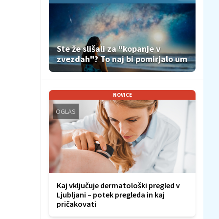
Ste že slišali za "kopanje v
zvezdah"? To naj bi pomirjalo um
NOVICE
OGLAS
Kaj vključuje dermatološki pregled v
Ljubljani – potek pregleda in kaj
pričakovati