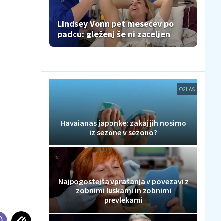
Lindsey Vonn pet mesecev po
padcu: gleženj še ni zaceljen
OGLAS
Havaianas japonke: zakaj jih nosimo
iz sezone v sezono?
Najpogostejša vprašanja v povezavi z
zobnimi luskami in zobnimi
prevlekami