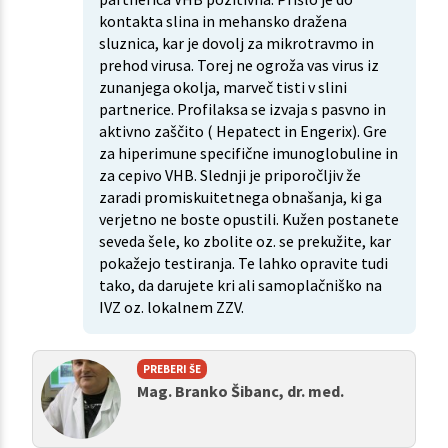
kontakta slina in mehansko dražena
sluznica, kar je dovolj za mikrotravmo in
prehod virusa. Torej ne ogroža vas virus iz
zunanjega okolja, marveč tisti v slini
partnerice. Profilaksa se izvaja s pasvno in
aktivno zaščito ( Hepatect in Engerix). Gre
za hiperimune specifične imunoglobuline in
za cepivo VHB. Slednji je priporočljiv že
zaradi promiskuitetnega obnašanja, ki ga
verjetno ne boste opustili. Kužen postanete
seveda šele, ko zbolite oz. se prekužite, kar
pokažejo testiranja. Te lahko opravite tudi
tako, da darujete kri ali samoplačniško na
IVZ oz. lokalnem ZZV.
PREBERI ŠE
Mag. Branko Šibanc, dr. med.