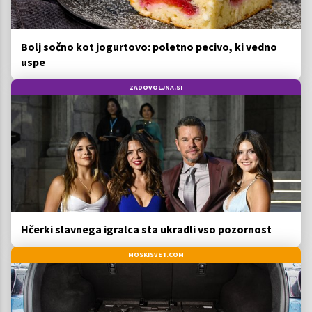
Bolj sočno kot jogurtovo: poletno pecivo, ki vedno
uspe
ZADOVOLJNA.SI
Hčerki slavnega igralca sta ukradli vso pozornost
MOSKISVET.COM