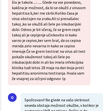
šlo je takole.....: ..... Glede na vse povedano,
kakšna je možnost, da bi se okužil z virusom
hepatitisa b,ker me skrbi.Koliko časa je
virus obstojen na zraku.Ali si prenašalec
takoj ,ko se okužiš ali šele po inkubacijski
dobi. Odnos je bil včeraj, če se grem cepit
takoj ali je cepljenje učinkovito in kako
varno je cepivo,ker sem bral, da so cepiva
menda zelo nevarna in kako se cepivo
imenuje.Če se grem testirat na virus ali test
pokaže okuženost takoj ali šele po
inkubacijski dobi in ali bo imela infekcijska
klinika tudi letos 18 maja na dan boja proti
hepatitisu anonimna testiranja. Hvala vam
že vnaprej za izčrpni odgovor. lp
Spoštovani! Ne glede na vašo skrbnost
seveda obstaja možnost okužbe, v kolikor je
partnerica VHB pozitivna. Prišlo je do