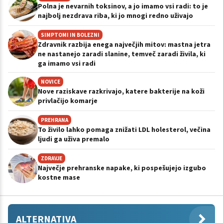
Polna je nevarnih toksinov, a jo imamo vsi radi: to je
najbolj nezdrava riba, ki jo mnogi redno uživajo
SIMPTOMI IN BOLEZNI
Zdravnik razbija enega največjih mitov: mastna jetra
ne nastanejo zaradi slanine, temveč zaradi živila, ki
ga imamo vsi radi
NOVICE
Nove raziskave razkrivajo, katere bakterije na koži
privlačijo komarje
PREHRANA
To živilo lahko pomaga znižati LDL holesterol, večina
ljudi ga uživa premalo
ZDRAVJE
Največje prehranske napake, ki pospešujejo izgubo
kostne mase
ALTERNATIVA