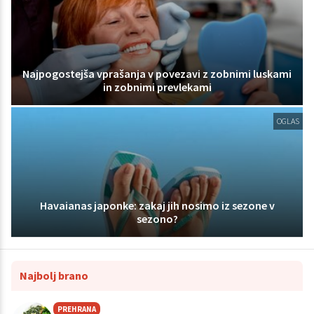
Najpogostejša vprašanja v povezavi z zobnimi luskami
in zobnimi prevlekami
OGLAS
Havaianas japonke: zakaj jih nosimo iz sezone v
sezono?
Najbolj brano
PREHRANA