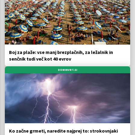
Boj za plaže: vse manj brezplačnih, za ležalnik in
senčnik tudi več kot 40 evrov
DOMINVRT.SI
Ko začne grmeti, naredite najprej to: strokovnjaki