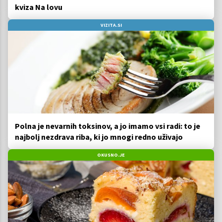
kviza Na lovu
VIZITA.SI
Polna je nevarnih toksinov, a jo imamo vsi radi: to je
najbolj nezdrava riba, ki jo mnogi redno uživajo
OKUSNO.JE