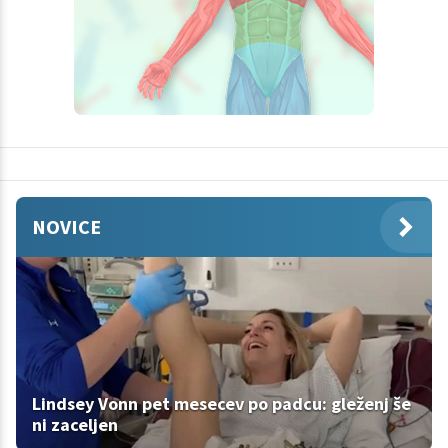
NOVICE
Lindsey Vonn pet mesecev po padcu: gleženj še
ni zaceljen