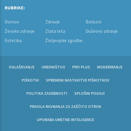
RUBRIKE:
Domov
Zdravje
Bolezni
Žensko zdravje
Zlata leta
Duševno zdravje
Estetika
Življenjske zgodbe
OGLAŠEVANJE
UREDNIŠTVO
PRO PLUS
MODERIRANJE
PIŠKOTKI
SPREMENI NASTAVITVE PIŠKOTKOV
POLITIKA ZASEBNOSTI
SPLOŠNI POGOJI
PRAVILA RAVNANJA ZA ZAŠČITO OTROK
UPORABA UMETNE INTELIGENCE