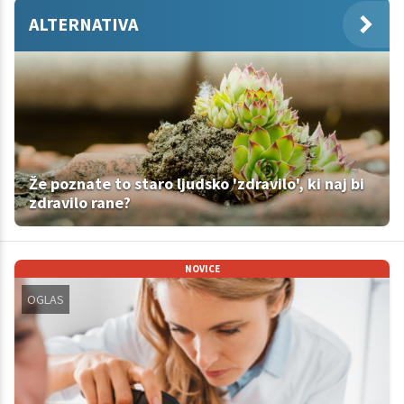
ALTERNATIVA
Že poznate to staro ljudsko 'zdravilo', ki naj bi
zdravilo rane?
NOVICE
OGLAS