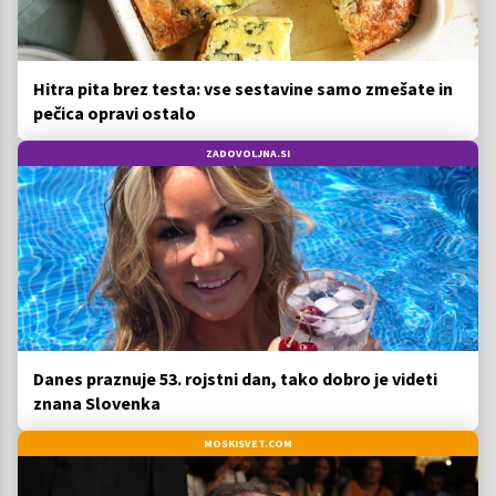
Hitra pita brez testa: vse sestavine samo zmešate in
pečica opravi ostalo
ZADOVOLJNA.SI
Danes praznuje 53. rojstni dan, tako dobro je videti
znana Slovenka
MOSKISVET.COM