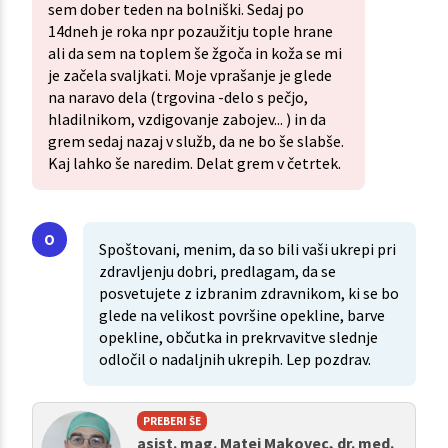
sem dober teden na bolniški. Sedaj po
14dneh je roka npr pozaužitju tople hrane
ali da sem na toplem še žgoča in koža se mi
je začela svaljkati. Moje vprašanje je glede
na naravo dela (trgovina -delo s pečjo,
hladilnikom, vzdigovanje zabojev... ) in da
grem sedaj nazaj v služb, da ne bo še slabše.
Kaj lahko še naredim. Delat grem v četrtek.
Spoštovani, menim, da so bili vaši ukrepi pri
zdravljenju dobri, predlagam, da se
posvetujete z izbranim zdravnikom, ki se bo
glede na velikost površine opekline, barve
opekline, občutka in prekrvavitve slednje
odločil o nadaljnih ukrepih. Lep pozdrav.
PREBERI ŠE
asist. mag. Matej Makovec, dr. med.