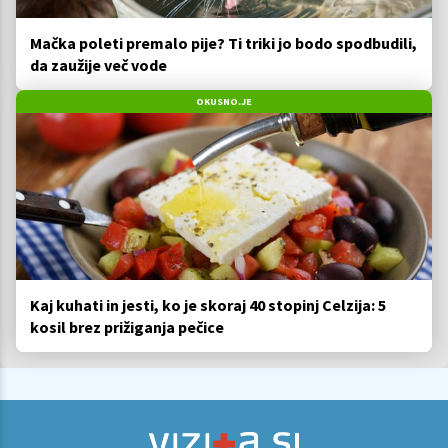
Mačka poleti premalo pije? Ti triki jo bodo spodbudili,
da zaužije več vode
OKUSNO.JE
Kaj kuhati in jesti, ko je skoraj 40 stopinj Celzija: 5
kosil brez prižiganja pečice