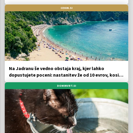
CEKIN.SI
Na Jadranu še vedno obstaja kraj, kjer lahko
dopustujete poceni: nastanitev že od 10 evrov, kosilo
za pet evrov
DOMINVRT.SI