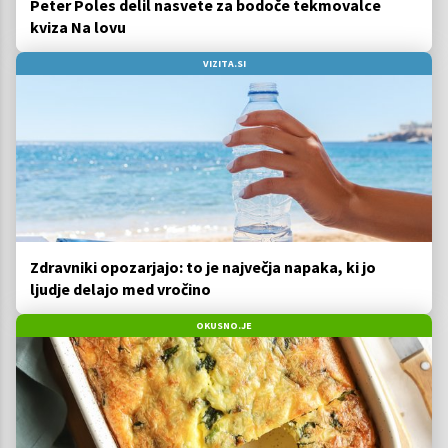
Peter Poles delil nasvete za bodoče tekmovalce
kviza Na lovu
VIZITA.SI
Zdravniki opozarjajo: to je največja napaka, ki jo
ljudje delajo med vročino
OKUSNO.JE