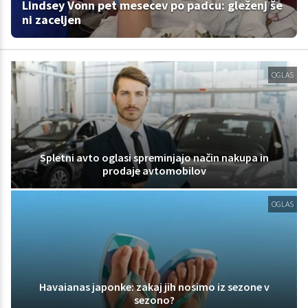
Lindsey Vonn pet mesecev po padcu: gleženj še
ni zaceljen
OGLAS
Spletni avto oglasi spreminjajo način nakupa in
prodaje avtomobilov
OGLAS
Havaianas japonke: zakaj jih nosimo iz sezone v
sezono?