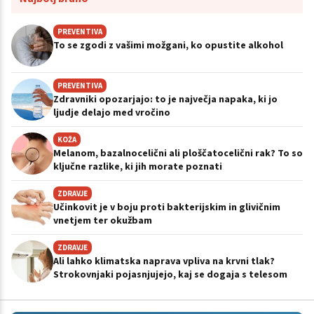
PREVENTIVA
To se zgodi z vašimi možgani, ko opustite alkohol
PREVENTIVA
Zdravniki opozarjajo: to je največja napaka, ki jo
ljudje delajo med vročino
KOŽA
Melanom, bazalnocelični ali ploščatocelični rak? To so
ključne razlike, ki jih morate poznati
ZDRAVJE
Učinkovit je v boju proti bakterijskim in glivičnim
vnetjem ter okužbam
ZDRAVJE
Ali lahko klimatska naprava vpliva na krvni tlak?
Strokovnjaki pojasnjujejo, kaj se dogaja s telesom