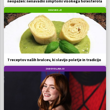
neopažen: nenavadni simptomi visokega holesterola
OKUSNO.JE
7 receptov naših bralcev, ki slavijo poletje in tradicijo
ZADOVOLJNA.SI