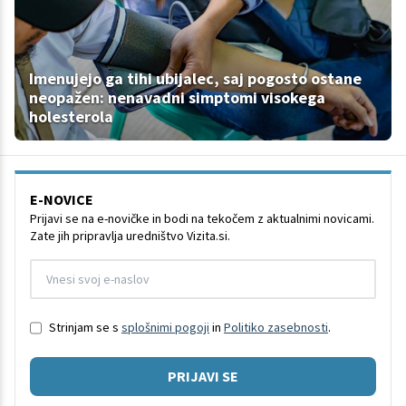
Imenujejo ga tihi ubijalec, saj pogosto ostane
neopažen: nenavadni simptomi visokega
holesterola
E-NOVICE
Prijavi se na e-novičke in bodi na tekočem z aktualnimi novicami.
Zate jih pripravlja uredništvo Vizita.si.
Strinjam se s
splošnimi pogoji
in
Politiko zasebnosti
.
PRIJAVI SE