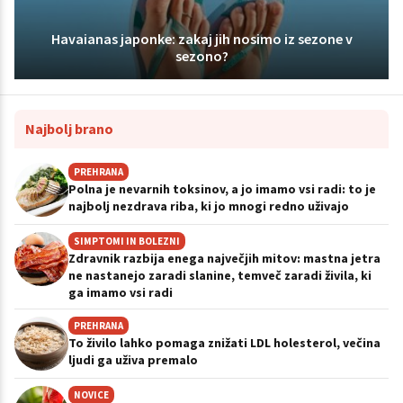
Havaianas japonke: zakaj jih nosimo iz sezone v
sezono?
Najbolj brano
PREHRANA
Polna je nevarnih toksinov, a jo imamo vsi radi: to je
najbolj nezdrava riba, ki jo mnogi redno uživajo
SIMPTOMI IN BOLEZNI
Zdravnik razbija enega največjih mitov: mastna jetra
ne nastanejo zaradi slanine, temveč zaradi živila, ki
ga imamo vsi radi
PREHRANA
To živilo lahko pomaga znižati LDL holesterol, večina
ljudi ga uživa premalo
NOVICE