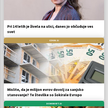
Pri 14 letih je živela na ulici, danes jo občuduje ves
svet
CEKIN.SI
Mislite, da je milijon evrov dovolj za sanjsko
stanovanje? Te številke so šokirale Evropo
DOMINVRT.SI