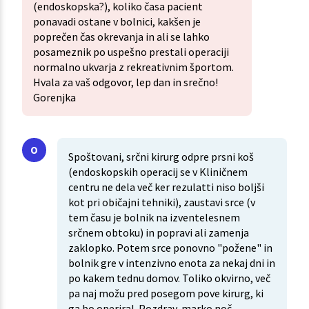
(endoskopska?), koliko časa pacient
ponavadi ostane v bolnici, kakšen je
poprečen čas okrevanja in ali se lahko
posameznik po uspešno prestali operaciji
normalno ukvarja z rekreativnim športom.
Hvala za vaš odgovor, lep dan in srečno!
Gorenjka
Spoštovani, srčni kirurg odpre prsni koš
(endoskopskih operacij se v Kliničnem
centru ne dela več ker rezulatti niso boljši
kot pri običajni tehniki), zaustavi srce (v
tem času je bolnik na izventelesnem
srčnem obtoku) in popravi ali zamenja
zaklopko. Potem srce ponovno "požene" in
bolnik gre v intenzivno enota za nekaj dni in
po kakem tednu domov. Toliko okvirno, več
pa naj možu pred posegom pove kirurg, ki
ga bo operiral. Pozdrav, marko noč