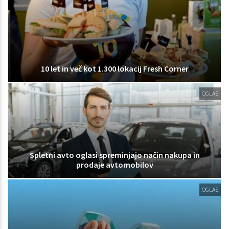
10 let in več kot 1.300 lokacij Fresh Corner
OGLAS
Spletni avto oglasi spreminjajo način nakupa in
prodaje avtomobilov
OGLAS