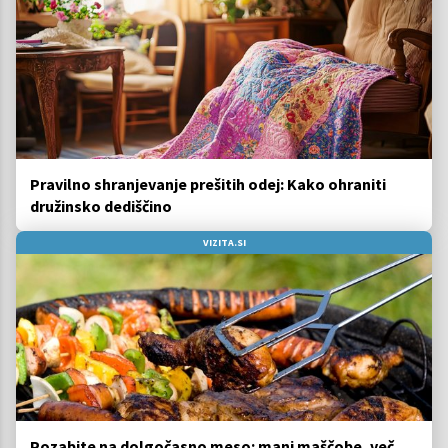
Pravilno shranjevanje prešitih odej: Kako ohraniti
družinsko dediščino
VIZITA.SI
Pozabite na dolgočasno meso: manj maščobe, več