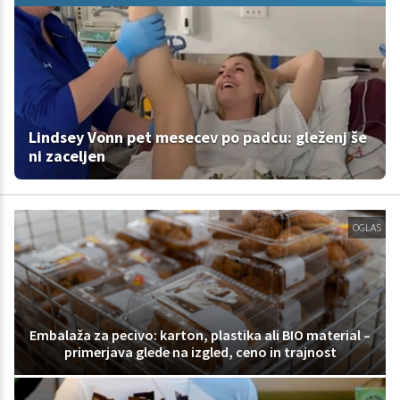
Lindsey Vonn pet mesecev po padcu: gleženj še
ni zaceljen
OGLAS
Embalaža za pecivo: karton, plastika ali BIO material –
primerjava glede na izgled, ceno in trajnost