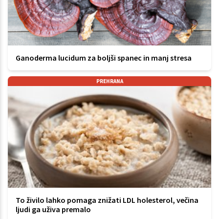
Ganoderma lucidum za boljši spanec in manj stresa
PREHRANA
To živilo lahko pomaga znižati LDL holesterol, večina
ljudi ga uživa premalo