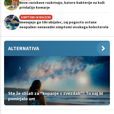
Nove raziskave razkrivajo, katere bakterije na koži
privlačijo komarje
SIMPTOMI IN BOLEZNI
Imenujejo ga tihi ubijalec, saj pogosto ostane
neopažen: nenavadni simptomi visokega holesterola
ALTERNATIVA
Ste že slišali za "kopanje v zvezdah"? To naj bi
pomirjalo um