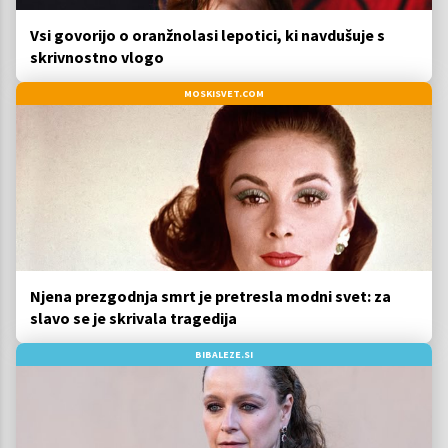
Vsi govorijo o oranžnolasi lepotici, ki navdušuje s
skrivnostno vlogo
MOSKISVET.COM
Njena prezgodnja smrt je pretresla modni svet: za
slavo se je skrivala tragedija
BIBALEZE.SI