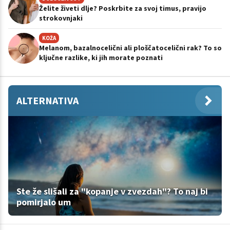
Želite živeti dlje? Poskrbite za svoj timus, pravijo
strokovnjaki
KOŽA
Melanom, bazalnocelični ali ploščatocelični rak? To so
ključne razlike, ki jih morate poznati
ALTERNATIVA
Ste že slišali za "kopanje v zvezdah"? To naj bi
pomirjalo um