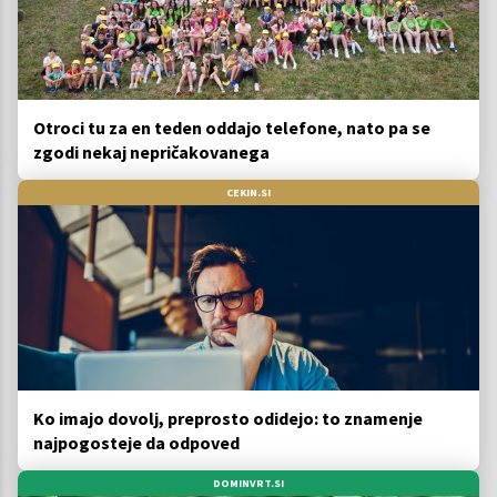
Otroci tu za en teden oddajo telefone, nato pa se
zgodi nekaj nepričakovanega
CEKIN.SI
Ko imajo dovolj, preprosto odidejo: to znamenje
najpogosteje da odpoved
DOMINVRT.SI