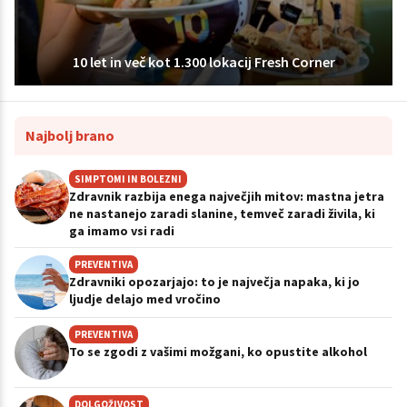
10 let in več kot 1.300 lokacij Fresh Corner
Najbolj brano
SIMPTOMI IN BOLEZNI
Zdravnik razbija enega največjih mitov: mastna jetra
ne nastanejo zaradi slanine, temveč zaradi živila, ki
ga imamo vsi radi
PREVENTIVA
Zdravniki opozarjajo: to je največja napaka, ki jo
ljudje delajo med vročino
PREVENTIVA
To se zgodi z vašimi možgani, ko opustite alkohol
DOLGOŽIVOST