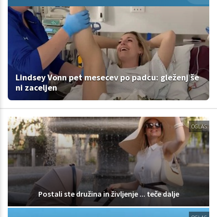
Lindsey Vonn pet mesecev po padcu: gleženj še
ni zaceljen
OGLAS
Postali ste družina in življenje ... teče dalje