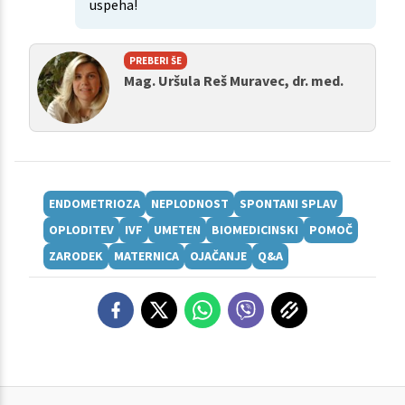
uspeha!
PREBERI ŠE
Mag. Uršula Reš Muravec, dr. med.
ENDOMETRIOZA
NEPLODNOST
SPONTANI SPLAV
OPLODITEV
IVF
UMETEN
BIOMEDICINSKI
POMOČ
ZARODEK
MATERNICA
OJAČANJE
Q&A