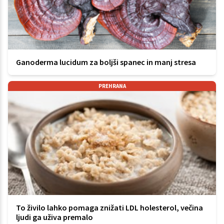
Ganoderma lucidum za boljši spanec in manj stresa
PREHRANA
To živilo lahko pomaga znižati LDL holesterol, večina
ljudi ga uživa premalo