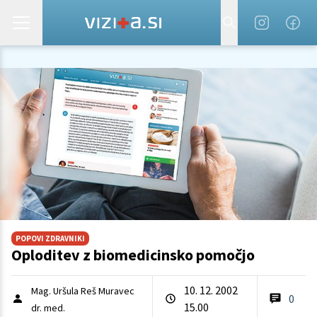
POPOVI ZDRAVNIKI
Oploditev z biomedicinsko pomočjo
10. 12. 2002
Mag. Uršula Reš Muravec
0
15.00
dr. med.