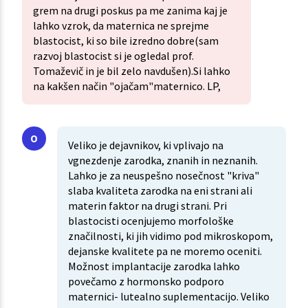
grem na drugi poskus pa me zanima kaj je
lahko vzrok, da maternica ne sprejme
blastocist, ki so bile izredno dobre(sam
razvoj blastocist si je ogledal prof.
Tomaževič in je bil zelo navdušen).Si lahko
na kakšen način "ojačam"maternico. LP,
Veliko je dejavnikov, ki vplivajo na
vgnezdenje zarodka, znanih in neznanih.
Lahko je za neuspešno nosečnost "kriva"
slaba kvaliteta zarodka na eni strani ali
materin faktor na drugi strani. Pri
blastocisti ocenjujemo morfološke
značilnosti, ki jih vidimo pod mikroskopom,
dejanske kvalitete pa ne moremo oceniti.
Možnost implantacije zarodka lahko
povečamo z hormonsko podporo
maternici- lutealno suplementacijo. Veliko