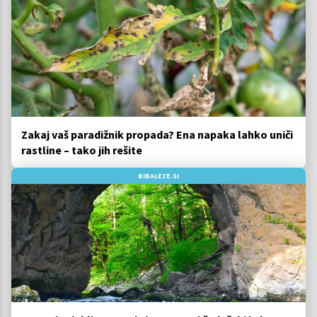
Zakaj vaš paradižnik propada? Ena napaka lahko uniči
rastline – tako jih rešite
BIBALEZE.SI