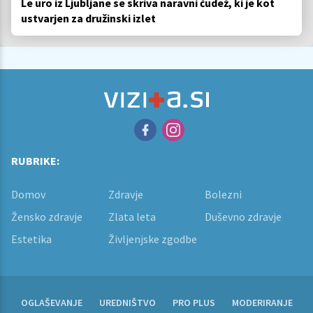
Le uro iz Ljubljane se skriva naravni čudež, ki je kot
ustvarjen za družinski izlet
RUBRIKE:
Domov
Zdravje
Bolezni
Žensko zdravje
Zlata leta
Duševno zdravje
Estetika
Življenjske zgodbe
OGLAŠEVANJE
UREDNIŠTVO
PRO PLUS
MODERIRANJE