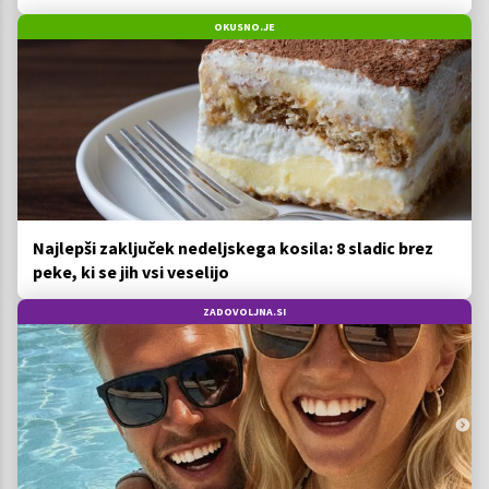
ga imamo vsi radi
OKUSNO.JE
Najlepši zaključek nedeljskega kosila: 8 sladic brez
peke, ki se jih vsi veselijo
ZADOVOLJNA.SI