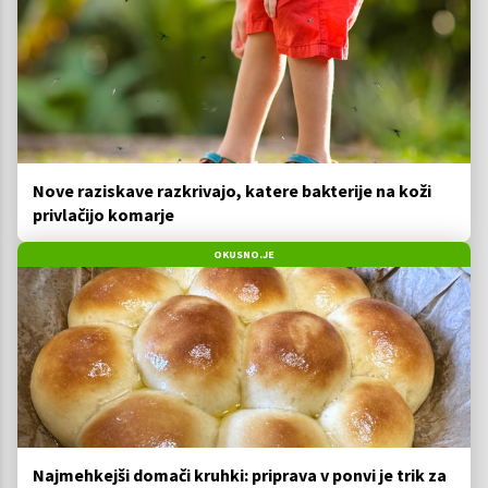
Nove raziskave razkrivajo, katere bakterije na koži
privlačijo komarje
OKUSNO.JE
Najmehkejši domači kruhki: priprava v ponvi je trik za