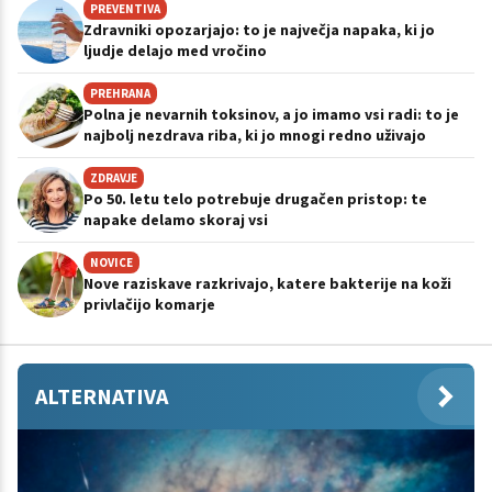
PREVENTIVA
Zdravniki opozarjajo: to je največja napaka, ki jo
ljudje delajo med vročino
PREHRANA
Polna je nevarnih toksinov, a jo imamo vsi radi: to je
najbolj nezdrava riba, ki jo mnogi redno uživajo
ZDRAVJE
Po 50. letu telo potrebuje drugačen pristop: te
napake delamo skoraj vsi
NOVICE
Nove raziskave razkrivajo, katere bakterije na koži
privlačijo komarje
ALTERNATIVA