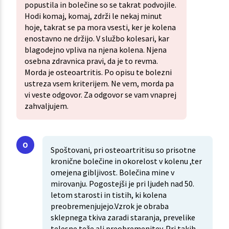
popustila in bolečine so se takrat podvojile.
Hodi komaj, komaj, zdrži le nekaj minut
hoje, takrat se pa mora vsesti, ker je kolena
enostavno ne držijo. V službo kolesari, kar
blagodejno vpliva na njena kolena. Njena
osebna zdravnica pravi, da je to revma.
Morda je osteoartritis. Po opisu te bolezni
ustreza vsem kriterijem. Ne vem, morda pa
vi veste odgovor. Za odgovor se vam vnaprej
zahvaljujem.
Spoštovani, pri osteoartritisu so prisotne
kronične bolečine in okorelost v kolenu ,ter
omejena gibljivost. Bolečina mine v
mirovanju. Pogostejši je pri ljudeh nad 50.
letom starosti in tistih, ki kolena
preobremenjujejo.Vzrok je obraba
sklepnega tkiva zaradi staranja, prevelike
telesne teže ali preobremenitev. Pri takih