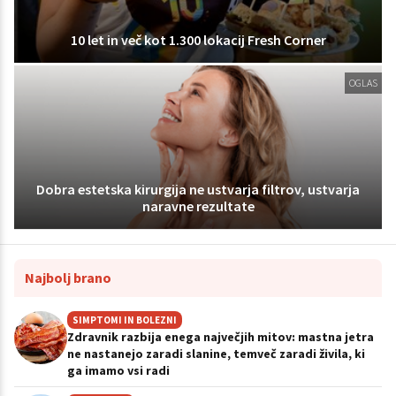
10 let in več kot 1.300 lokacij Fresh Corner
OGLAS
Dobra estetska kirurgija ne ustvarja filtrov, ustvarja
naravne rezultate
Najbolj brano
SIMPTOMI IN BOLEZNI
Zdravnik razbija enega največjih mitov: mastna jetra
ne nastanejo zaradi slanine, temveč zaradi živila, ki
ga imamo vsi radi