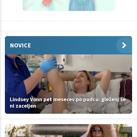
NOVICE
Lindsey Vonn pet mesecev po padcu: gleženj še
ni zaceljen
OGLAS