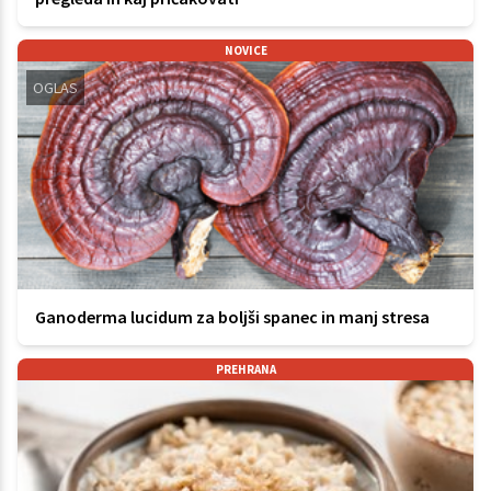
NOVICE
OGLAS
Ganoderma lucidum za boljši spanec in manj stresa
PREHRANA