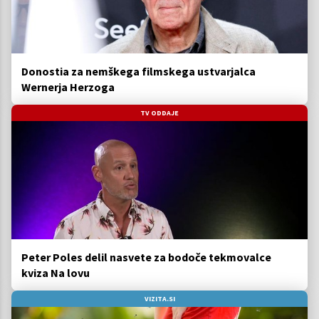
Donostia za nemškega filmskega ustvarjalca
Wernerja Herzoga
TV ODDAJE
Peter Poles delil nasvete za bodoče tekmovalce
kviza Na lovu
VIZITA.SI