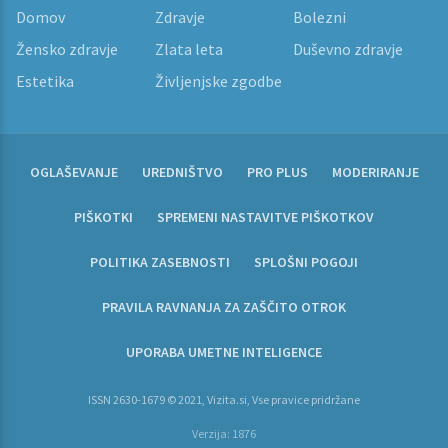
Domov
Zdravje
Bolezni
Žensko zdravje
Zlata leta
Duševno zdravje
Estetika
Življenjske zgodbe
OGLAŠEVANJE
UREDNIŠTVO
PRO PLUS
MODERIRANJE
PIŠKOTKI
SPREMENI NASTAVITVE PIŠKOTKOV
POLITIKA ZASEBNOSTI
SPLOŠNI POGOJI
PRAVILA RAVNANJA ZA ZAŠČITO OTROK
UPORABA UMETNE INTELIGENCE
ISSN 2630-1679 © 2021, Vizita.si, Vse pravice pridržane
Verzija: 1876