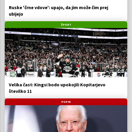
Ruske 'črne vdove': upajo, da jim može čim prej
ubijejo
ŠPORT
Velika čast: Kingsi bodo upokojili Kopitarjevo
številko 11
POPIN