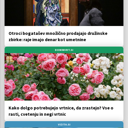
Otroci bogatašev množično prodajajo družinske
zbirke: raje imajo denar kot umetnine
DOMINVRT.SI
Kako dolgo potrebujejo vrtnice, da zrastejo? Vse o
rasti, cvetenju in negi vrtnic
VIZITA.SI