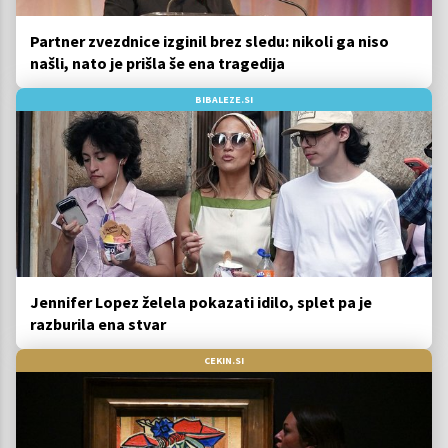
Partner zvezdnice izginil brez sledu: nikoli ga niso
našli, nato je prišla še ena tragedija
BIBALEZE.SI
Jennifer Lopez želela pokazati idilo, splet pa je
razburila ena stvar
CEKIN.SI