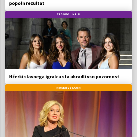
popoln rezultat
ZADOVOLJNA.SI
Hčerki slavnega igralca sta ukradli vso pozornost
MOSKISVET.COM