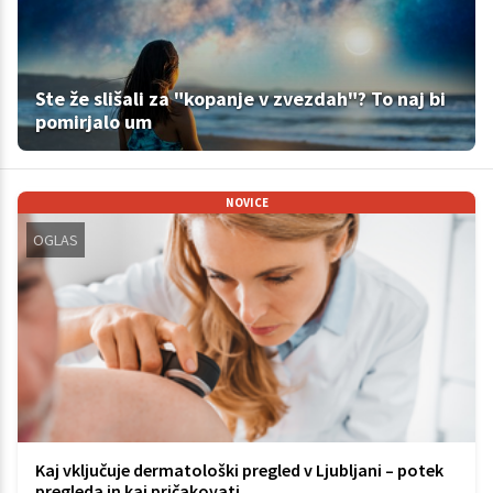
Ste že slišali za "kopanje v zvezdah"? To naj bi
pomirjalo um
NOVICE
OGLAS
Kaj vključuje dermatološki pregled v Ljubljani – potek
pregleda in kaj pričakovati