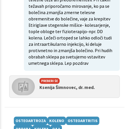
težavah priporočamo mirovanje, ko pa se
bolečina zmanjša zmerne telesne
obremenitve do bolečine, vaje za krepitev
štiriglave stegenske mišice- kolesarjenje,
tople obloge ter fizioterapijo-npr. DD
kolena. Lečeči ortoped se lahko odloči tudi
za intraartikularno injekcijo, ki deluje
protivnetno in zmanjša bolečino. Pri hudih
obrabah sklepa pa svetujemo vstavitev
umetnega sklepa. Lep pozdrav
PREBERI ŠE
Ksenija Šimnovec, dr. med.
OSTEOARTROZA
KOLENO
OSTEOARTRITIS