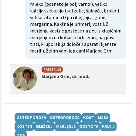
mleko (posneto je bolj varno!), veliko
kalcija vsebujejo tudi zelje, špinača, brokoli
veliko vitamina D pa ribe, jajca, gobe,
margarina. Kakšna je primerljivost UZ
merjenja kostne gostote na peti s klasičnim
merjenjem na kolku in hrbtenici, naj pove
tisti, ki uporablja določen aparat (kjer ste
merili). Želim vam lep dan! Marjana Grm
PREBERI ŠE
Marjana Grm, dr. med.
OSTEOPOROZA
OSTEOPOROZA
KOST
MASA
KOSTEN
GLEŽENJ
MERJENJE
GOSTOTA
KALCIJ
Q&A