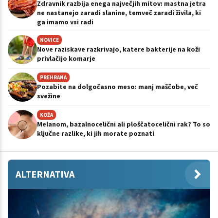
Zdravnik razbija enega največjih mitov: mastna jetra
ne nastanejo zaradi slanine, temveč zaradi živila, ki
ga imamo vsi radi
NOVICE
Nove raziskave razkrivajo, katere bakterije na koži
privlačijo komarje
PREHRANA
Pozabite na dolgočasno meso: manj maščobe, več
svežine
KOŽA
Melanom, bazalnocelični ali ploščatocelični rak? To so
ključne razlike, ki jih morate poznati
ALTERNATIVA