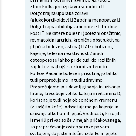
Zlom kolka pri ožji krvni sorodnici 
Dolgotrajna uporaba zdravil
(glukokortikoidov)  Zgodnja menopavza 
Dolgotrajna obdobja amenoreje  Drobne
kosti  Nekatere bolezni (bolezni obščitnic,
revmatoidni artritis, kronična obstruktivna
pljučna bolezen, astma)  Alkoholizem,
kajenje, telesna neaktivnost Zaradi
osteoporoze lahko pride tudi do različnih
zapletov, najhujši so zlomi vretenc in
kolkov. Kadar je bolezen prisotna, jo lahko
tudi preprečujemo in tudi zdravimo.
Preprečujemo jo z dovolj gibanja in uživanja
hrane, ki vsebuje veliko kalcija in vitamina D,
koristna je tudi hoja ob sončnem vremenu
(z zaščito kože), odsvetujemo pa kajenje in
uživanje alkoholnih pijač. Vrednosti, ki so jih
izmerili pri vas so še v mejah pričakovanega,
za preprečevanje osteoporoze pa vam
svetujem, da jeste mlečne izdelke in pijete