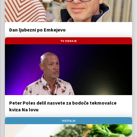
Dan ljubezni po Emkejevo
TV ODDAJE
Peter Poles delil nasvete za bodoče tekmovalce
kviza Na lovu
VIZITA.SI