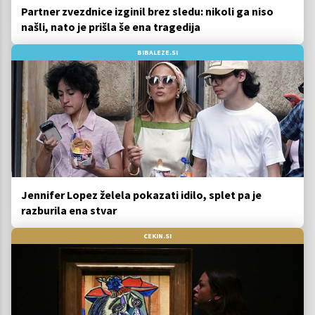
Partner zvezdnice izginil brez sledu: nikoli ga niso
našli, nato je prišla še ena tragedija
BIBALEZE.SI
Jennifer Lopez želela pokazati idilo, splet pa je
razburila ena stvar
CEKIN.SI