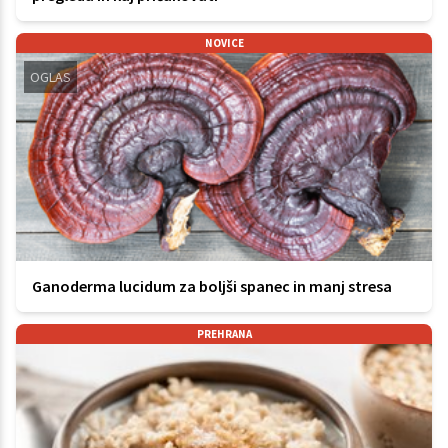
NOVICE
OGLAS
Ganoderma lucidum za boljši spanec in manj stresa
PREHRANA