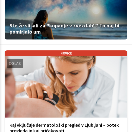
Ste že slišali za "kopanje v zvezdah"? To naj bi
pomirjalo um
NOVICE
OGLAS
Kaj vključuje dermatološki pregled v Ljubljani – potek
pregleda in kaj pričakovati