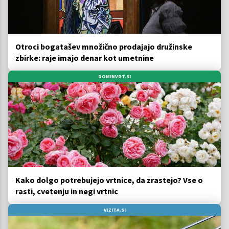
Otroci bogatašev množično prodajajo družinske
zbirke: raje imajo denar kot umetnine
DOMINVRT.SI
Kako dolgo potrebujejo vrtnice, da zrastejo? Vse o
rasti, cvetenju in negi vrtnic
VIZITA.SI