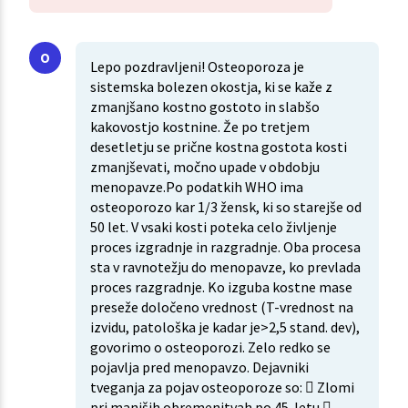
Lepo pozdravljeni! Osteoporoza je
sistemska bolezen okostja, ki se kaže z
zmanjšano kostno gostoto in slabšo
kakovostjo kostnine. Že po tretjem
desetletju se prične kostna gostota kosti
zmanjševati, močno upade v obdobju
menopavze.Po podatkih WHO ima
osteoporozo kar 1/3 žensk, ki so starejše od
50 let. V vsaki kosti poteka celo življenje
proces izgradnje in razgradnje. Oba procesa
sta v ravnotežju do menopavze, ko prevlada
proces razgradnje. Ko izguba kostne mase
preseže določeno vrednost (T-vrednost na
izvidu, patološka je kadar je>2,5 stand. dev),
govorimo o osteoporozi. Zelo redko se
pojavlja pred menopavzo. Dejavniki
tveganja za pojav osteoporoze so:  Zlomi
pri manjših obremenitvah po 45. letu 