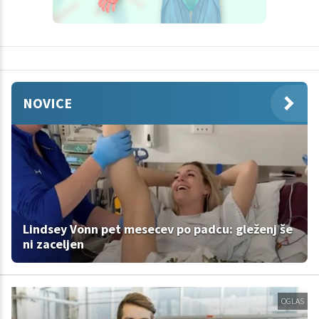
NOVICE
Lindsey Vonn pet mesecev po padcu: gleženj še
ni zaceljen
OGLAS