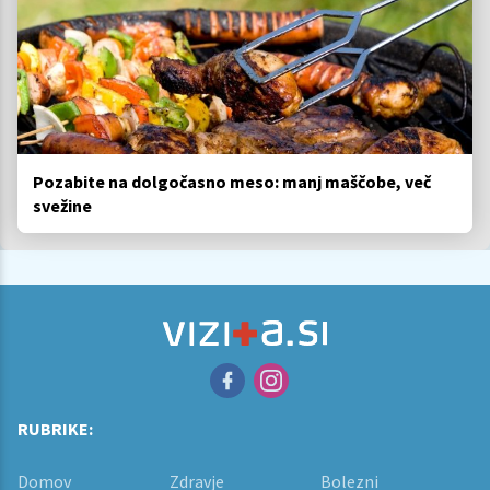
Pozabite na dolgočasno meso: manj maščobe, več
svežine
RUBRIKE:
Domov
Zdravje
Bolezni