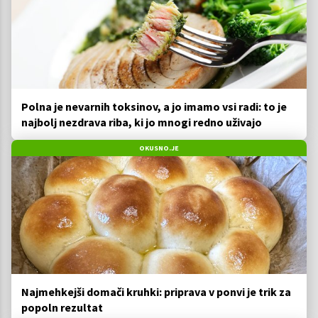
Polna je nevarnih toksinov, a jo imamo vsi radi: to je
najbolj nezdrava riba, ki jo mnogi redno uživajo
OKUSNO.JE
Najmehkejši domači kruhki: priprava v ponvi je trik za
popoln rezultat