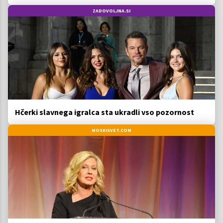
ZADOVOLJNA.SI
Hčerki slavnega igralca sta ukradli vso pozornost
MOSKISVET.COM