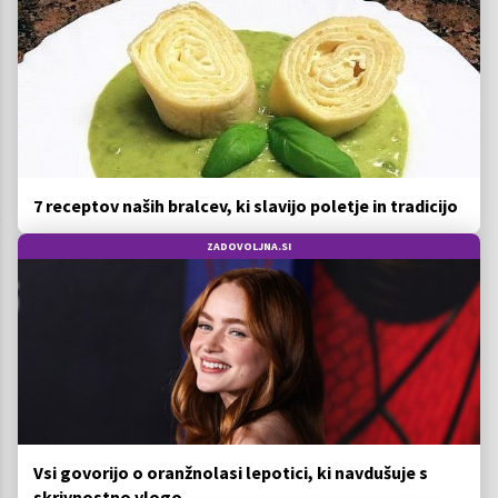
7 receptov naših bralcev, ki slavijo poletje in tradicijo
ZADOVOLJNA.SI
Vsi govorijo o oranžnolasi lepotici, ki navdušuje s
skrivnostno vlogo