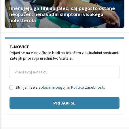
Imenujejo ga tihi ubijalec, saj pogosto ostane
neopažen: nenavadni simptomi visokega
holesterola
E-NOVICE
Prijavi se na e-novičke in bodi na tekočem z aktualnimi novicami.
Zate jih pripravlja uredništvo Vizita.si.
Strinjam se s
splošnimi pogoji
in
Politiko zasebnosti
.
PRIJAVI SE