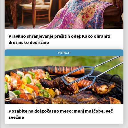
Pravilno shranjevanje prešitih odej: Kako ohraniti
družinsko dediščino
VIZITA.SI
Pozabite na dolgočasno meso: manj maščobe, več
svežine