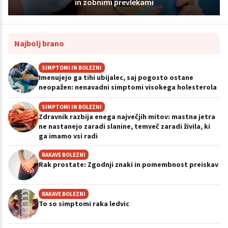
in zobnimi prevlekami
Najbolj brano
SIMPTOMI IN BOLEZNI
Imenujejo ga tihi ubijalec, saj pogosto ostane
neopažen: nenavadni simptomi visokega holesterola
SIMPTOMI IN BOLEZNI
Zdravnik razbija enega največjih mitov: mastna jetra
ne nastanejo zaradi slanine, temveč zaradi živila, ki
ga imamo vsi radi
RAKAVE BOLEZNI
Rak prostate: Zgodnji znaki in pomembnost preiskav
RAKAVE BOLEZNI
To so simptomi raka ledvic