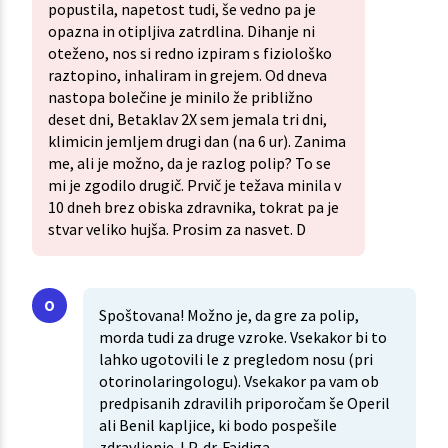
popustila, napetost tudi, še vedno pa je
opazna in otipljiva zatrdlina. Dihanje ni
oteženo, nos si redno izpiram s fiziološko
raztopino, inhaliram in grejem. Od dneva
nastopa bolečine je minilo že približno
deset dni, Betaklav 2X sem jemala tri dni,
klimicin jemljem drugi dan (na 6 ur). Zanima
me, ali je možno, da je razlog polip? To se
mi je zgodilo drugič. Prvič je težava minila v
10 dneh brez obiska zdravnika, tokrat pa je
stvar veliko hujša. Prosim za nasvet. D
Spoštovana! Možno je, da gre za polip,
morda tudi za druge vzroke. Vsekakor bi to
lahko ugotovili le z pregledom nosu (pri
otorinolaringologu). Vsekakor pa vam ob
predpisanih zdravilih priporočam še Operil
ali Benil kapljice, ki bodo pospešile
zdravljenje. LP, dr. Fajdiga