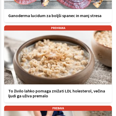
Ganoderma lucidum za boljši spanec in manj stresa
PREHRANA
To živilo lahko pomaga znižati LDL holesterol, večina
ljudi ga uživa premalo
PREBAVA