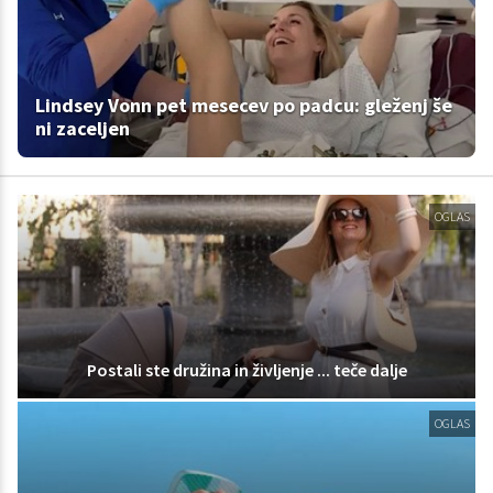
Lindsey Vonn pet mesecev po padcu: gleženj še
ni zaceljen
OGLAS
Postali ste družina in življenje ... teče dalje
OGLAS