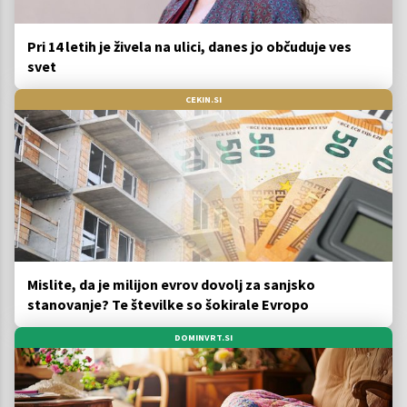
Pri 14 letih je živela na ulici, danes jo občuduje ves
svet
CEKIN.SI
Mislite, da je milijon evrov dovolj za sanjsko
stanovanje? Te številke so šokirale Evropo
DOMINVRT.SI