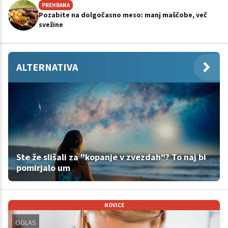
PREHRANA
Pozabite na dolgočasno meso: manj maščobe, več
svežine
ALTERNATIVA
Ste že slišali za "kopanje v zvezdah"? To naj bi
pomirjalo um
NOVICE
OGLAS