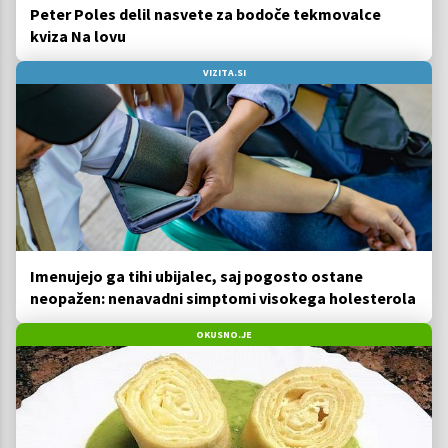
Peter Poles delil nasvete za bodoče tekmovalce
kviza Na lovu
VIZITA.SI
Imenujejo ga tihi ubijalec, saj pogosto ostane
neopažen: nenavadni simptomi visokega holesterola
OKUSNO.JE