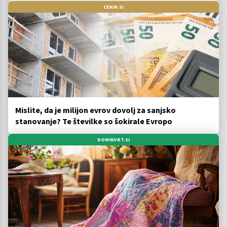
CEKIN.SI
Mislite, da je milijon evrov dovolj za sanjsko
stanovanje? Te številke so šokirale Evropo
DOMINVRT.SI