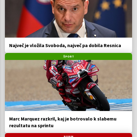
Največ je vložila Svoboda, največ pa dobila Resnica
ŠPORT
Marc Marquez razkril, kaj je botrovalo k slabemu
rezultatu na sprintu
POPIN