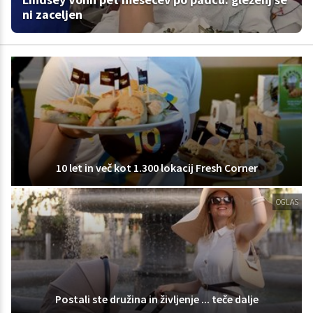
ni zaceljen
10 let in več kot 1.300 lokacij Fresh Corner
OGLAS
Postali ste družina in življenje ... teče dalje