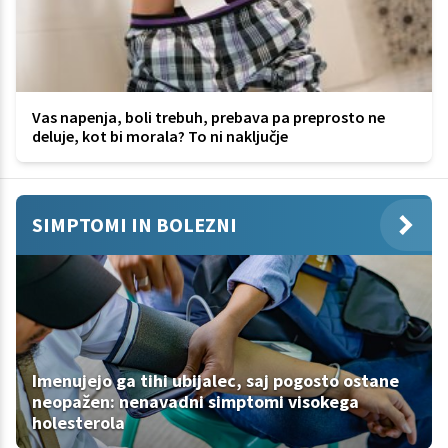
Vas napenja, boli trebuh, prebava pa preprosto ne
deluje, kot bi morala? To ni naključje
SIMPTOMI IN BOLEZNI
Imenujejo ga tihi ubijalec, saj pogosto ostane
neopažen: nenavadni simptomi visokega
holesterola