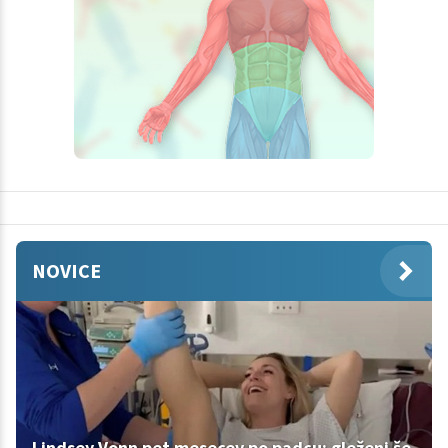
NOVICE
Lindsey Vonn pet mesecev po padcu: gleženj še