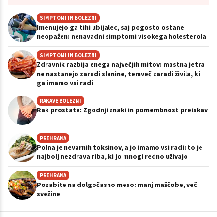
SIMPTOMI IN BOLEZNI
Imenujejo ga tihi ubijalec, saj pogosto ostane
neopažen: nenavadni simptomi visokega holesterola
SIMPTOMI IN BOLEZNI
Zdravnik razbija enega največjih mitov: mastna jetra
ne nastanejo zaradi slanine, temveč zaradi živila, ki
ga imamo vsi radi
RAKAVE BOLEZNI
Rak prostate: Zgodnji znaki in pomembnost preiskav
PREHRANA
Polna je nevarnih toksinov, a jo imamo vsi radi: to je
najbolj nezdrava riba, ki jo mnogi redno uživajo
PREHRANA
Pozabite na dolgočasno meso: manj maščobe, več
svežine