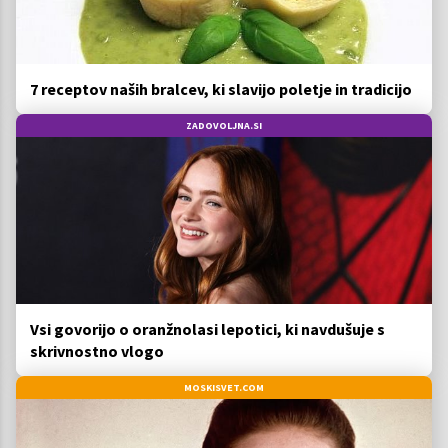
7 receptov naših bralcev, ki slavijo poletje in tradicijo
ZADOVOLJNA.SI
Vsi govorijo o oranžnolasi lepotici, ki navdušuje s
skrivnostno vlogo
MOSKISVET.COM