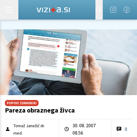
POPOVI ZDRAVNIKI
Pareza obraznega živca
30. 08. 2007
Tomaž Janežič dr.
0
08.56
med.