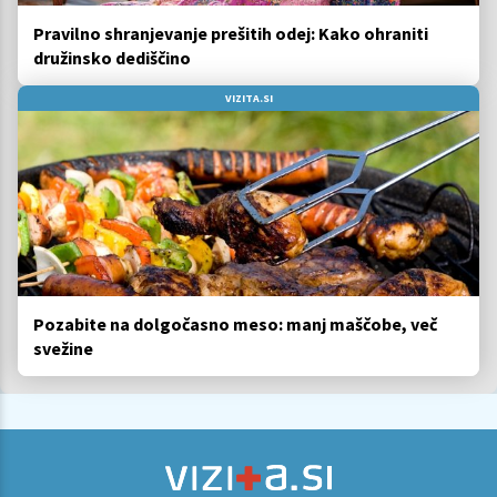
Pravilno shranjevanje prešitih odej: Kako ohraniti
družinsko dediščino
VIZITA.SI
Pozabite na dolgočasno meso: manj maščobe, več
svežine