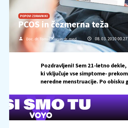
POPOVI ZDRAVNIKI
PCOS in čezmerna teža
08. 03. 2010 00.27
Doc. dr. Tomaž Kocjan dr. med.
Pozdravljeni! Sem 21-letno dekle, k
ki vključuje vse simptome- prekom
neredne menstruacije. Po obisku g