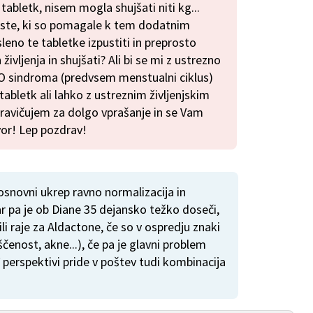
tabletk, nisem mogla shujšati niti kg...
 tiste, ki so pomagale k tem dodatnim
sleno te tabletke izpustiti in preprosto
vljenja in shujšati? Ali bi se mi z ustrezno
CO sindroma (predvsem menstualni ciklus)
 tabletk ali lahko z ustreznim življenjskim
ravičujem za dolgo vprašanje in se Vam
or! Lep pozdrav!
osnovni ukrep ravno normalizacija in
ar pa je ob Diane 35 dejansko težko doseči,
li raje za Aldactone, če so v ospredju znaki
enost, akne...), če pa je glavni problem
 V perspektivi pride v poštev tudi kombinacija