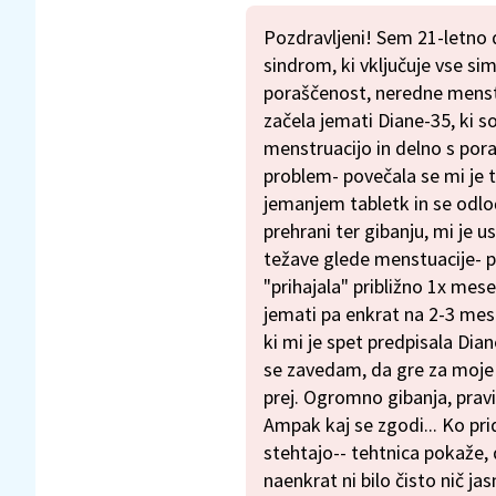
Pozdravljeni! Sem 21-letno de
sindrom, ki vključuje vse s
poraščenost, neredne menst
začela jemati Diane-35, ki 
menstruacijo in delno s pora
problem- povečala se mi je t
jemanjem tabletk in se odločil
prehrani ter gibanju, mi je u
težave glede menstuacije- p
"prihajala" približno 1x mes
jemati pa enkrat na 2-3 me
ki mi je spet predpisala Dia
se zavedam, da gre za moje 
prej. Ogromno gibanja, pravil
Ampak kaj se zgodi... Ko pr
stehtajo-- tehtnica pokaže, 
naenkrat ni bilo čisto nič ja