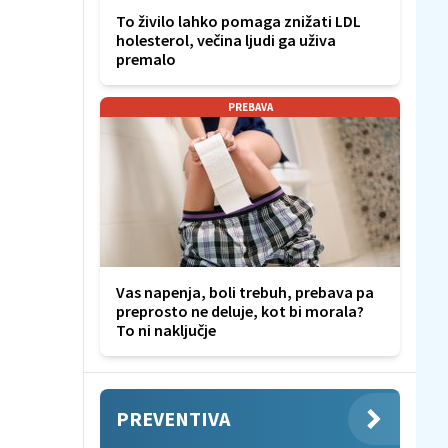
To živilo lahko pomaga znižati LDL
holesterol, večina ljudi ga uživa
premalo
PREBAVA
Vas napenja, boli trebuh, prebava pa
preprosto ne deluje, kot bi morala?
To ni naključje
PREVENTIVA