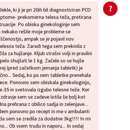
kle, ki ji je pri 20ih bil diagnosticiran PCO
imptome- prekomerna telesa teža, pretirana
ruacije. Po obisku ginekologinje sem
so nekako rešile moje probleme se
ščenostjo, ampak se je pojavil nov
elesna teža. Zaradi tega sem prekinila z
a za hujšanje. Kljub strašni volji in pravilni
spelo shujšati le 1 kg. Začele so se hujše
rej (pred začetkom jemanja tabletk) je
ečno... Sedaj, ko pa sem tabletke prenehala
sece. Ponovno sem obiskala ginekologinjo,
ne-35 in svetovala izgubo telesne teže. Ker
zdravje sem se zadeve lotila še bolj kot
na prehrana z obilico sadja in zelenjave...
idem ponovno po recept in me v ambulanti
da sem se zredila za dodatne 3kg!!!! In mi
sno... Ob vsem trudu in naporu... In sedaj