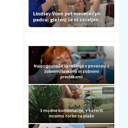
Lindsey Vonn pet mesecev po
padcu: gleženj še ni zaceljen
Najpogostejša vprašanja v povezavi z
zobnimi luskami in zobnimi
prevlekami
OGLAS
3 modne kombinacije, v katerih
nosimo torbe za plažo