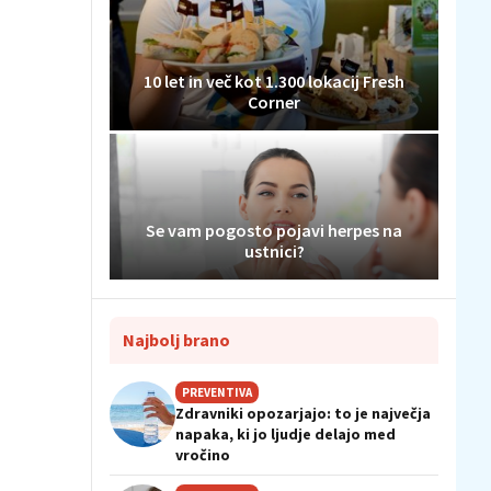
10 let in več kot 1.300 lokacij Fresh
Corner
Se vam pogosto pojavi herpes na
ustnici?
Najbolj brano
PREVENTIVA
Zdravniki opozarjajo: to je največja
napaka, ki jo ljudje delajo med
vročino