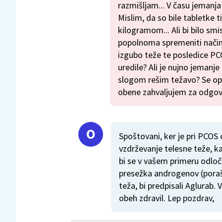
razmišljam... V času jemanja 
Mislim, da so bile tabletke
kilogramom... Ali bi bilo smi
popolnoma spremeniti način ži
izgubo teže te posledice P
uredile? Ali je nujno jemanje
slogom rešim težavo? Se op
obene zahvaljujem za odgov
Spoštovani, ker je pri PCOS 
vzdrževanje telesne teže, k
bi se v vašem primeru odloči
presežka androgenov (porašč
teža, bi predpisali Aglurab.
obeh zdravil. Lep pozdrav,