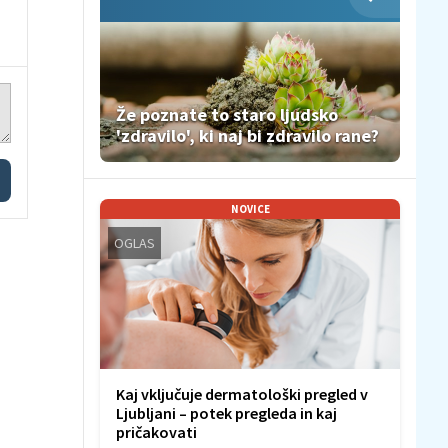
Že poznate to staro ljudsko
'zdravilo', ki naj bi zdravilo rane?
NOVICE
OGLAS
Kaj vključuje dermatološki pregled v
Ljubljani – potek pregleda in kaj
pričakovati