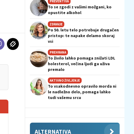
PREVENTIVA
To se zgodi z vašimi možgani, ko
opustite alkohol
ZDRAVJE
Po 50. letu telo potrebuje drugačen
pristop: te napake delamo skoraj
vsi
PREHRANA
To živilo lahko pomaga znižati LDL
holesterol, večina ljudi ga uživa
premalo
AKTIVNO ŽIVLJENJE
To vsakodnevno opravilo morda ni
le nadležno delo, pomaga lahko
tudi vašemu srcu
ALTERNATIVA