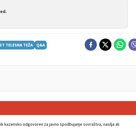
med.
ST TELESNA TEŽA
Q&A
k kazensko odgovoren za javno spodbujanje sovraštva, nasilja ali