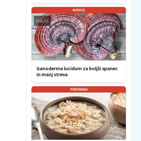
NOVICE
OGLAS
Ganoderma lucidum za boljši spanec
in manj stresa
PREHRANA