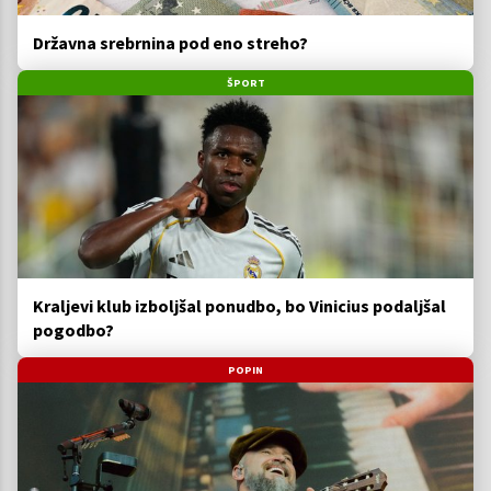
Državna srebrnina pod eno streho?
ŠPORT
Kraljevi klub izboljšal ponudbo, bo Vinicius podaljšal
pogodbo?
POPIN