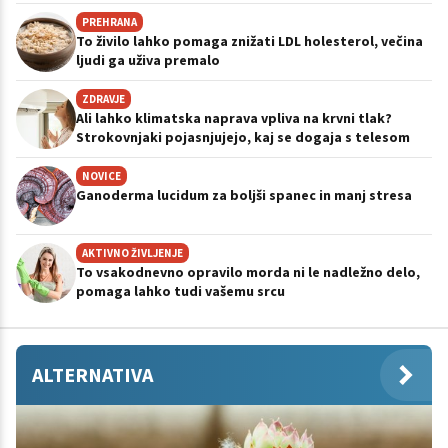
PREHRANA
To živilo lahko pomaga znižati LDL holesterol, večina
ljudi ga uživa premalo
ZDRAVJE
Ali lahko klimatska naprava vpliva na krvni tlak?
Strokovnjaki pojasnjujejo, kaj se dogaja s telesom
NOVICE
Ganoderma lucidum za boljši spanec in manj stresa
AKTIVNO ŽIVLJENJE
To vsakodnevno opravilo morda ni le nadležno delo,
pomaga lahko tudi vašemu srcu
ALTERNATIVA