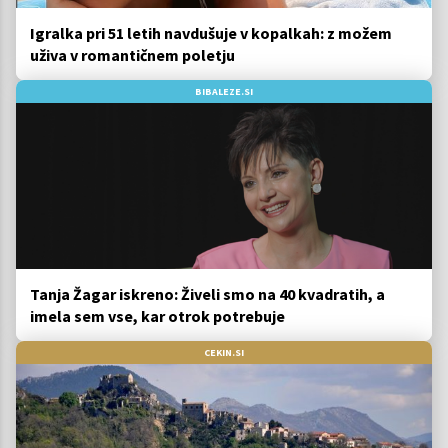
Igralka pri 51 letih navdušuje v kopalkah: z možem
uživa v romantičnem poletju
BIBALEZE.SI
Tanja Žagar iskreno: Živeli smo na 40 kvadratih, a
imela sem vse, kar otrok potrebuje
CEKIN.SI