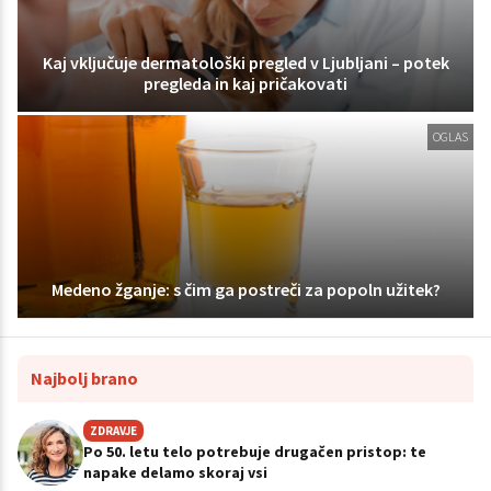
Kaj vključuje dermatološki pregled v Ljubljani – potek
pregleda in kaj pričakovati
OGLAS
Medeno žganje: s čim ga postreči za popoln užitek?
Najbolj brano
ZDRAVJE
Po 50. letu telo potrebuje drugačen pristop: te
napake delamo skoraj vsi