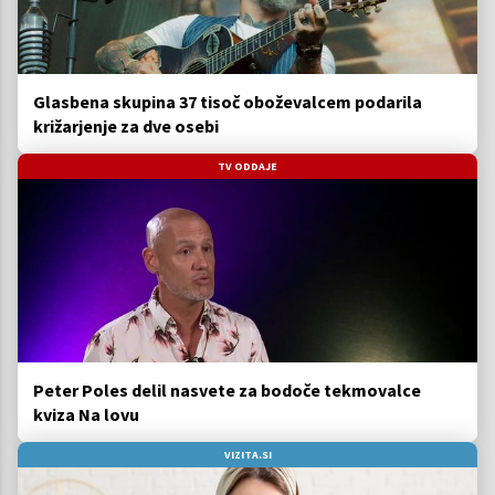
Glasbena skupina 37 tisoč oboževalcem podarila
križarjenje za dve osebi
TV ODDAJE
Peter Poles delil nasvete za bodoče tekmovalce
kviza Na lovu
VIZITA.SI