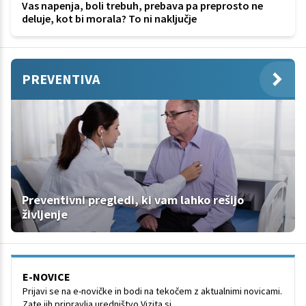
Vas napenja, boli trebuh, prebava pa preprosto ne
deluje, kot bi morala? To ni naključje
PREVENTIVA
Preventivni pregledi, ki vam lahko rešijo
življenje
E-NOVICE
Prijavi se na e-novičke in bodi na tekočem z aktualnimi novicami.
Zate jih pripravlja uredništvo Vizita.si.