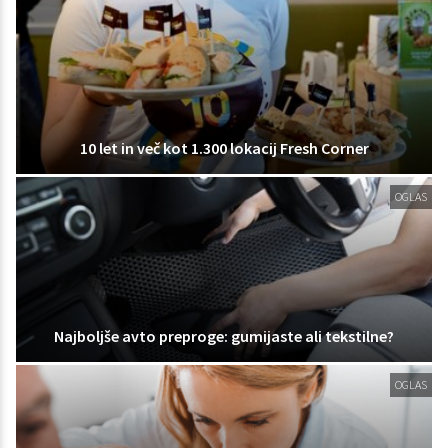
10 let in več kot 1.300 lokacij Fresh Corner
OGLAS
Najboljše avto preproge: gumijaste ali tekstilne?
OGLAS