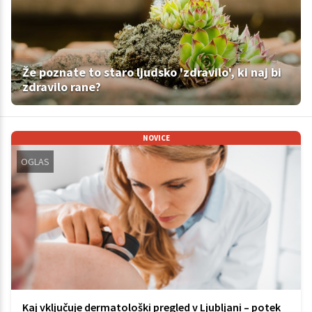
Že poznate to staro ljudsko 'zdravilo', ki naj bi
zdravilo rane?
NOVICE
OGLAS
Kaj vključuje dermatološki pregled v Ljubljani – potek