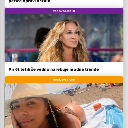
pečica opravi ostalo
ZADOVOLJNA.SI
Pri 61 letih še vedno narekuje modne trende
MOSKISVET.COM