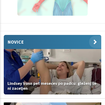
NOVICE
Lindsey Vonn pet mesecev po padcu: gleženj še
ni zaceljen