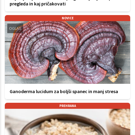
pregleda in kaj pričakovati
NOVICE
OGLAS
Ganoderma lucidum za boljši spanec in manj stresa
PREHRANA