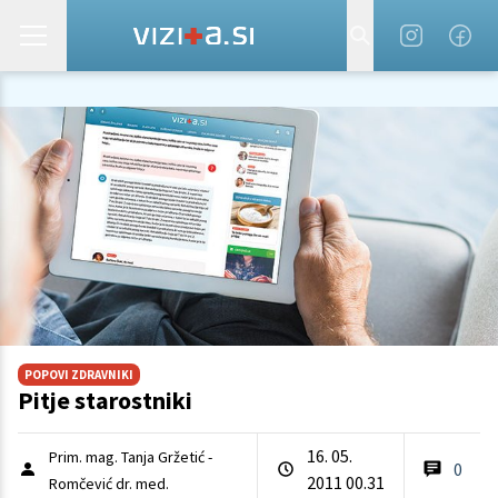
POPOVI ZDRAVNIKI
Pitje starostniki
16. 05.
Prim. mag. Tanja Gržetić -
0
2011 00.31
Romčević dr. med.