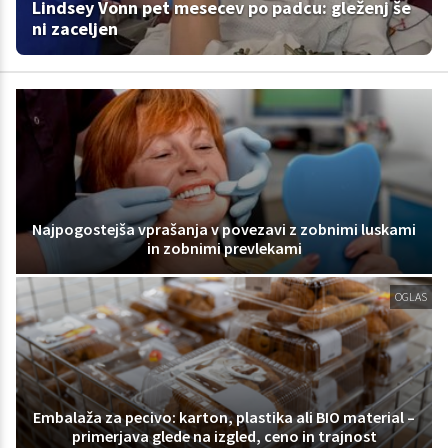
Lindsey Vonn pet mesecev po padcu: gleženj še
ni zaceljen
Najpogostejša vprašanja v povezavi z zobnimi luskami
in zobnimi prevlekami
OGLAS
Embalaža za pecivo: karton, plastika ali BIO material –
primerjava glede na izgled, ceno in trajnost