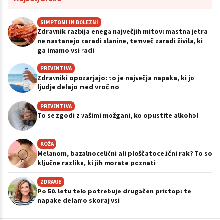
SIMPTOMI IN BOLEZNI
Zdravnik razbija enega največjih mitov: mastna jetra
ne nastanejo zaradi slanine, temveč zaradi živila, ki
ga imamo vsi radi
PREVENTIVA
Zdravniki opozarjajo: to je največja napaka, ki jo
ljudje delajo med vročino
PREVENTIVA
To se zgodi z vašimi možgani, ko opustite alkohol
KOŽA
Melanom, bazalnocelični ali ploščatocelični rak? To so
ključne razlike, ki jih morate poznati
ZDRAVJE
Po 50. letu telo potrebuje drugačen pristop: te
napake delamo skoraj vsi