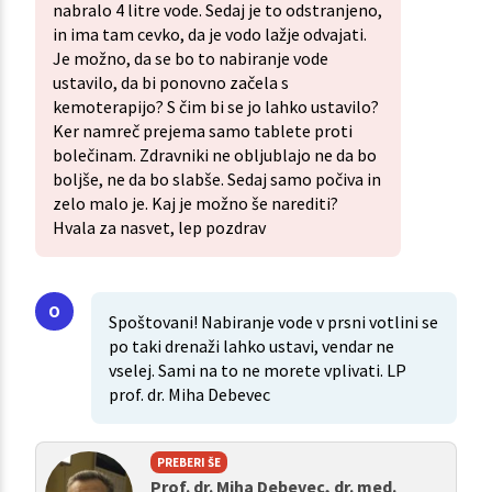
nabralo 4 litre vode. Sedaj je to odstranjeno,
in ima tam cevko, da je vodo lažje odvajati.
Je možno, da se bo to nabiranje vode
ustavilo, da bi ponovno začela s
kemoterapijo? S čim bi se jo lahko ustavilo?
Ker namreč prejema samo tablete proti
bolečinam. Zdravniki ne obljublajo ne da bo
boljše, ne da bo slabše. Sedaj samo počiva in
zelo malo je. Kaj je možno še narediti?
Hvala za nasvet, lep pozdrav
Spoštovani! Nabiranje vode v prsni votlini se
po taki drenaži lahko ustavi, vendar ne
vselej. Sami na to ne morete vplivati. LP
prof. dr. Miha Debevec
PREBERI ŠE
Prof. dr. Miha Debevec, dr. med.