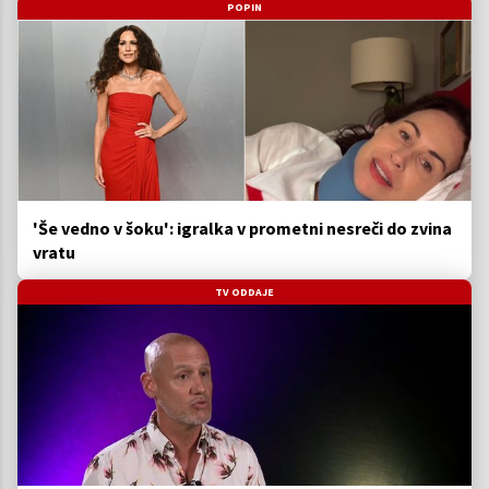
POPIN
'Še vedno v šoku': igralka v prometni nesreči do zvina
vratu
TV ODDAJE