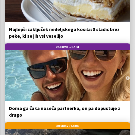
Najlepši zaključek nedeljskega kosila: 8 sladic brez
peke, ki se jih vsi veselijo
ZADOVOLJNA.SI
Doma ga čaka noseča partnerka, on pa dopustuje z
drugo
MOSKISVET.COM