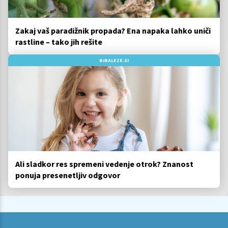
Zakaj vaš paradižnik propada? Ena napaka lahko uniči
rastline – tako jih rešite
BIBALEZE.SI
Ali sladkor res spremeni vedenje otrok? Znanost
ponuja presenetljiv odgovor