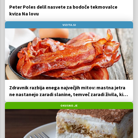
Peter Poles delil nasvete za bodoče tekmovalce
kviza Na lovu
VIZITA.SI
Zdravnik razbija enega največjih mitov: mastna jetra
ne nastanejo zaradi slanine, temveč zaradi živila, ki
ga imamo vsi radi
OKUSNO.JE