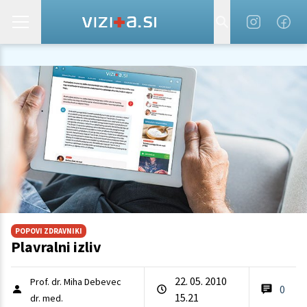
POPOVI ZDRAVNIKI
Plavralni izliv
22. 05. 2010
Prof. dr. Miha Debevec
0
15.21
dr. med.