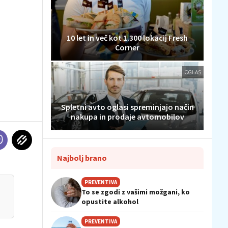
10 let in več kot 1.300 lokacij Fresh
Corner
OGLAS
Spletni avto oglasi spreminjajo način
nakupa in prodaje avtomobilov
Najbolj brano
PREVENTIVA
To se zgodi z vašimi možgani, ko
opustite alkohol
PREVENTIVA