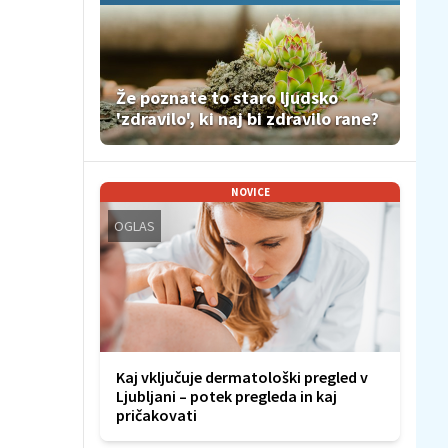
Že poznate to staro ljudsko
'zdravilo', ki naj bi zdravilo rane?
NOVICE
OGLAS
Kaj vključuje dermatološki pregled v
Ljubljani – potek pregleda in kaj
pričakovati