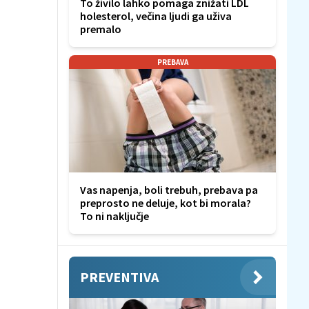
To živilo lahko pomaga znižati LDL
holesterol, večina ljudi ga uživa
premalo
PREBAVA
Vas napenja, boli trebuh, prebava pa
preprosto ne deluje, kot bi morala?
To ni naključje
PREVENTIVA