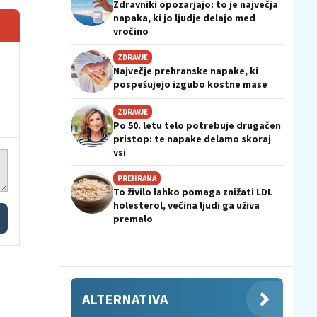
Zdravniki opozarjajo: to je največja
napaka, ki jo ljudje delajo med
vročino
ZDRAVJE
Največje prehranske napake, ki
pospešujejo izgubo kostne mase
ZDRAVJE
Po 50. letu telo potrebuje drugačen
pristop: te napake delamo skoraj
vsi
PREHRANA
To živilo lahko pomaga znižati LDL
holesterol, večina ljudi ga uživa
premalo
ALTERNATIVA