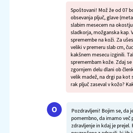
Spoštovani! Mož že od 07 bo
obsevanja pljuč, glave (metas
slabim mesecem na okostju n
sladkorja, možganska kap.
spremembe na koži. Za ušeso
veliki v premeru slab cm, čud
kakšnem mesecu izginili. Ta
spremembam kože. Zdaj se 
zgornjem delu dlani ob člen
velik madež, na drgi pa kot s
rak pljuč zaseval v kožo? Ka
Pozdravljeni! Bojim se, da 
pomembno, da imamo več p
zdravljenje in kdaj je preje
povzročene z zdravili, ki jih