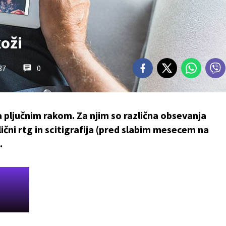
oži
37
0
 pljučnim rakom. Za njim so različna obsevanja
ični rtg in scitigrafija (pred slabim mesecem na
.