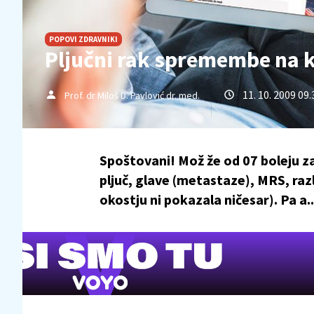
POPOVI ZDRAVNIKI
Pljučni rak spremembe na k
11. 10. 2009 09.
Prof. dr Miloš D. Pavlović dr. med.
Spoštovani! Mož že od 07 boleju za
pljuč, glave (metastaze), MRS, razl
okostju ni pokazala ničesar). Pa a..