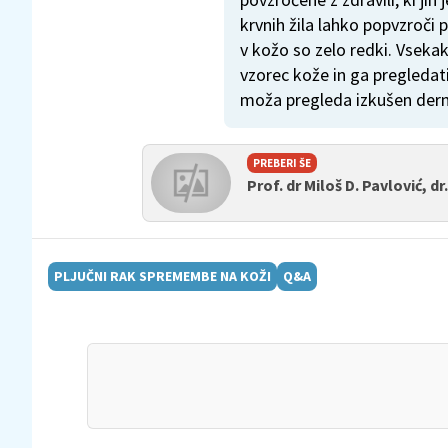
krvnih žila lahko popvzroč
v kožo so zelo redki. Vseka
vzorec kože in ga pregleda
moža pregleda izkušen derm
PREBERI ŠE
Prof. dr Miloš D. Pavlović, dr
PLJUČNI RAK SPREMEMBE NA KOŽI
Q&A