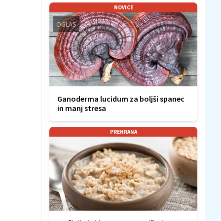
NOVICE
OGLAS
Ganoderma lucidum za boljši spanec
in manj stresa
PREHRANA