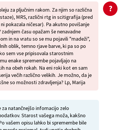
leju za pljučnim rakom. Za njim so različna
taze), MRS, različni rtg in scitigrafija (pred
i pokazala ničesar). Pa akutno povišanje
 V zadnjem času opažam še nenavadne
m in na vratu so se mu pojavili "madeži",
nih oblik, temno rjave barve, ki pa so po
ko sem vse pripisovala starostnim
mu enake spremembe pojavljajo na
kih na obeh rokah. Na eni roki kot en sam
erija večih različno velikih. Je možno, da je
kšne so možnosti zdravljenja? Lp, Marija
je za natančnejšo infomacijo zelo
odatkov. Starost vašega moža, kakšno
l. Po vašem opisu lahko bi spremembe bile
 je morda prejemal, tudi vnetje drobnih