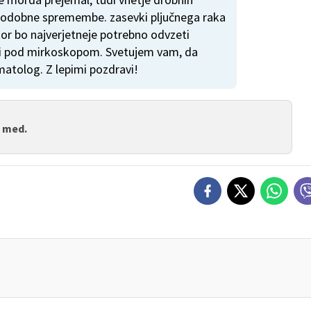
i podobne spremembe. zasevki pljučnega raka
kor bo najverjetneje potrebno odvzeti
ti pod mirkoskopom. Svetujem vam, da
atolog. Z lepimi pozdravi!
. med.