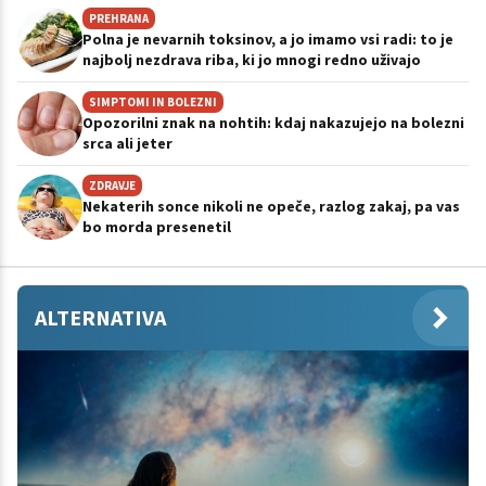
PREHRANA
Polna je nevarnih toksinov, a jo imamo vsi radi: to je
najbolj nezdrava riba, ki jo mnogi redno uživajo
SIMPTOMI IN BOLEZNI
Opozorilni znak na nohtih: kdaj nakazujejo na bolezni
srca ali jeter
ZDRAVJE
Nekaterih sonce nikoli ne opeče, razlog zakaj, pa vas
bo morda presenetil
ALTERNATIVA