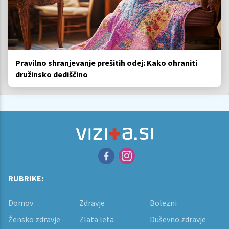
Pravilno shranjevanje prešitih odej: Kako ohraniti
družinsko dediščino
RUBRIKE:
Domov
Zdravje
Bolezni
Žensko zdravje
Zlata leta
Duševno zdravje