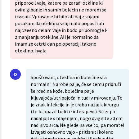
priporocil vaje, katere pa zaradi otkline ki
ovira gibanje in samih bolecin ne morem se
izvajati. Vprasanje bi bilo ali naj z vajami
pocakam da oteklina vsaj malo popusti ali
naj vseeno delam vaje in bodo pripomogle k
zmanjsanju otekline. Ali je normalno da
imam ze cetrti dan po operaciji taksno
oteklino. hvala
Spoštovani, oteklina in bolečine sta
normalni. Narobe pa je, če se temu pridruži
še rdečina kože, bolečina pa je
kljuvajoča/utripajoča in tudi v mirovanju. To
je znak infekcije in je treba nazaj k kirurgu
(to bi opazil tudi fizioterapevt). Sicer pa
nadaljujte s hlajenjem, nogo dvignite 30 cm
nad nivo srca. Ne glede na vse to, pa morate!
izvajati osnovno vajo - pritisniti koleno
dol+stopalo gor in zadržati 5 sekund in