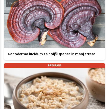
OGLAS
Ganoderma lucidum za boljši spanec in manj stresa
PREHRANA