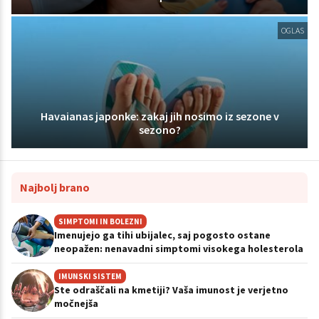
OGLAS
Havaianas japonke: zakaj jih nosimo iz sezone v
sezono?
Najbolj brano
SIMPTOMI IN BOLEZNI
Imenujejo ga tihi ubijalec, saj pogosto ostane
neopažen: nenavadni simptomi visokega holesterola
IMUNSKI SISTEM
Ste odraščali na kmetiji? Vaša imunost je verjetno
močnejša