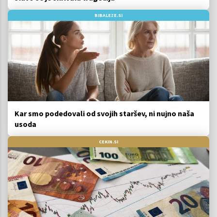
BIBALEZE.SI
Kar smo podedovali od svojih staršev, ni nujno naša
usoda
CEKIN.SI