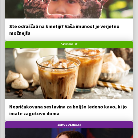
Ste odraščali na kmetiji? Vaša imunost je verjetno
močnejša
OKUSNO.JE
Nepričakovana sestavina za boljšo ledeno kavo, ki jo
imate zagotovo doma
ZADOVOLJNA.SI