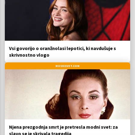
Vsi govorijo o oranžnolasi lepotici, ki navdušuje s
skrivnostno vlogo
MOSKISVET.COM
Njena prezgodnja smrt je pretresla modni svet: za
slavo se je skrivala tragedija