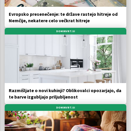
Evropsko presenečenje: te države rastejo hitreje od
Nemčije, nekatere celo večkrat hitreje
DOMINVRT.SI
Razmišljate o novi kuhinji? Oblikovalci opozarjajo, da
te barve izgubljajo priljubljenost
DOMINVRT.SI