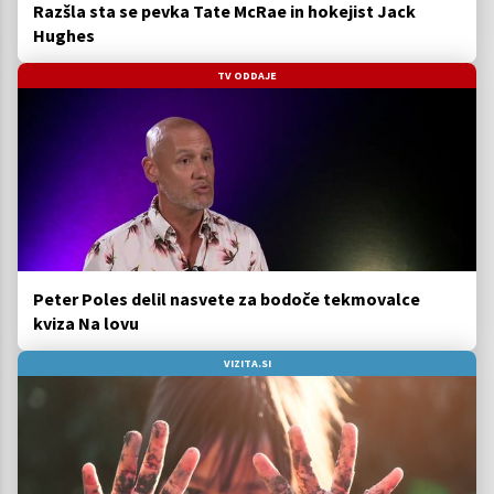
Razšla sta se pevka Tate McRae in hokejist Jack
Hughes
TV ODDAJE
Peter Poles delil nasvete za bodoče tekmovalce
kviza Na lovu
VIZITA.SI