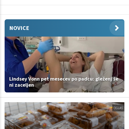
NOVICE
Lindsey Vonn pet mesecev po padcu: gleženj še
ni zaceljen
OGLAS