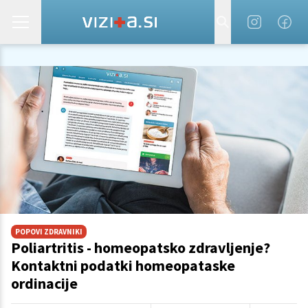
POPOVI ZDRAVNIKI
Poliartritis - homeopatsko zdravljenje?
Kontaktni podatki homeopataske
ordinacije