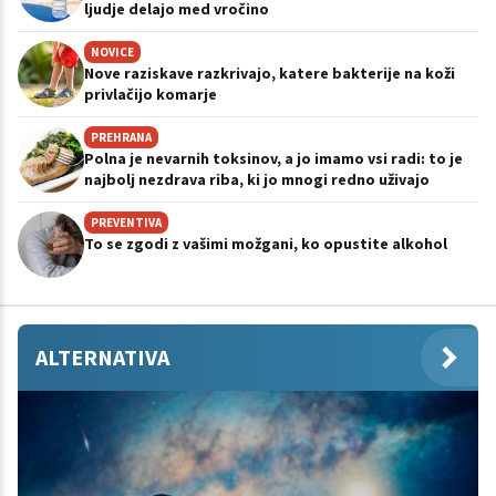
ljudje delajo med vročino
NOVICE
Nove raziskave razkrivajo, katere bakterije na koži
privlačijo komarje
PREHRANA
Polna je nevarnih toksinov, a jo imamo vsi radi: to je
najbolj nezdrava riba, ki jo mnogi redno uživajo
PREVENTIVA
To se zgodi z vašimi možgani, ko opustite alkohol
ALTERNATIVA