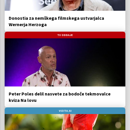
Donostia za nemškega filmskega ustvarjalca
Wernerja Herzoga
TV ODDAJE
Peter Poles delil nasvete za bodoče tekmovalce
kviza Na lovu
VIZITA.SI