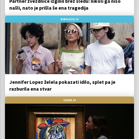
Partner zvezdnice izginil brez sledu: nikoli ga niso
našli, nato je prišla še ena tragedija
BIBALEZE.SI
Jennifer Lopez želela pokazati idilo, splet pa je
razburila ena stvar
CEKIN.SI