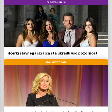
ZADOVOLJNA.SI
Hčerki slavnega igralca sta ukradli vso pozornost
MOSKISVET.COM