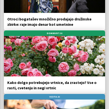
Otroci bogatašev množično prodajajo družinske
zbirke: raje imajo denar kot umetnine
DOMINVRT.SI
Kako dolgo potrebujejo vrtnice, da zrastejo? Vse o
rasti, cvetenju in negi vrtnic
VIZITA.SI