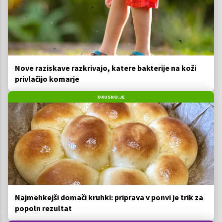
Nove raziskave razkrivajo, katere bakterije na koži
privlačijo komarje
OKUSNO.JE
Najmehkejši domači kruhki: priprava v ponvi je trik za
popoln rezultat