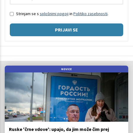
Strinjam se s
splošnimi pogoji
in
Politiko zasebnosti
.
PRIJAVI SE
NOVICE
Ruske 'črne vdove': upajo, da jim može čim prej