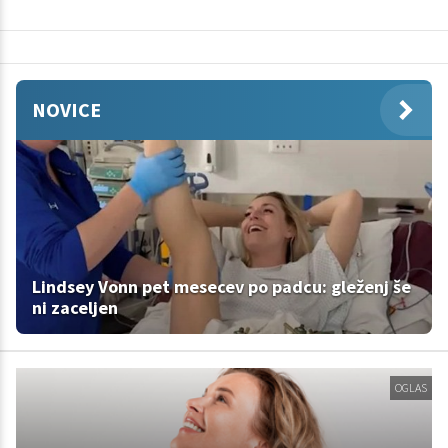
NOVICE
Lindsey Vonn pet mesecev po padcu: gleženj še
ni zaceljen
OGLAS