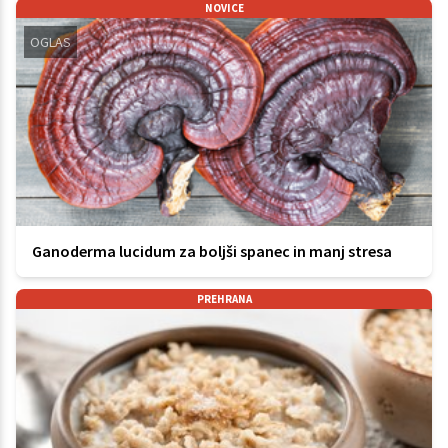
NOVICE
OGLAS
Ganoderma lucidum za boljši spanec in manj stresa
PREHRANA