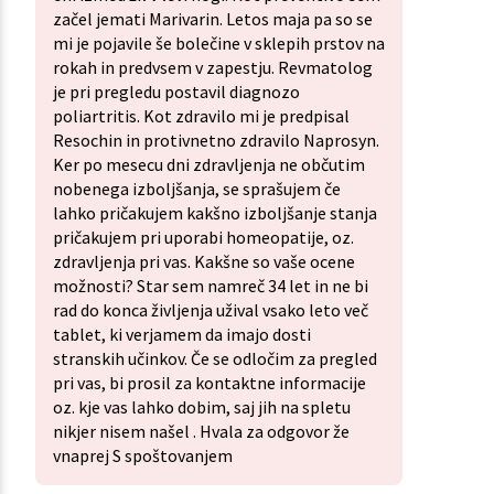
začel jemati Marivarin. Letos maja pa so se
mi je pojavile še bolečine v sklepih prstov na
rokah in predvsem v zapestju. Revmatolog
je pri pregledu postavil diagnozo
poliartritis. Kot zdravilo mi je predpisal
Resochin in protivnetno zdravilo Naprosyn.
Ker po mesecu dni zdravljenja ne občutim
nobenega izboljšanja, se sprašujem če
lahko pričakujem kakšno izboljšanje stanja
pričakujem pri uporabi homeopatije, oz.
zdravljenja pri vas. Kakšne so vaše ocene
možnosti? Star sem namreč 34 let in ne bi
rad do konca življenja užival vsako leto več
tablet, ki verjamem da imajo dosti
stranskih učinkov. Če se odločim za pregled
pri vas, bi prosil za kontaktne informacije
oz. kje vas lahko dobim, saj jih na spletu
nikjer nisem našel . Hvala za odgovor že
vnaprej S spoštovanjem