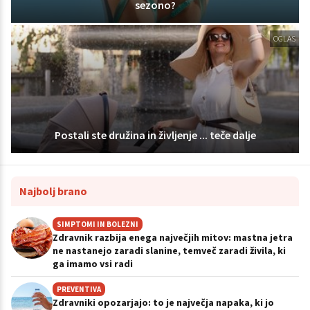
sezono?
OGLAS
Postali ste družina in življenje ... teče dalje
Najbolj brano
SIMPTOMI IN BOLEZNI
Zdravnik razbija enega največjih mitov: mastna jetra
ne nastanejo zaradi slanine, temveč zaradi živila, ki
ga imamo vsi radi
PREVENTIVA
Zdravniki opozarjajo: to je največja napaka, ki jo