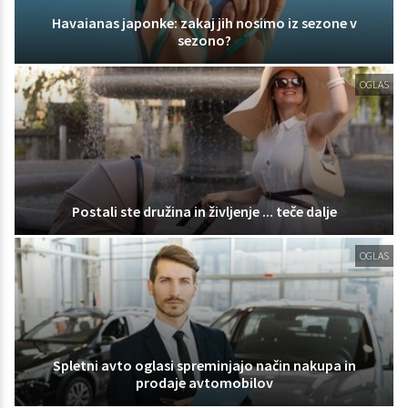
Havaianas japonke: zakaj jih nosimo iz sezone v
sezono?
OGLAS
Postali ste družina in življenje ... teče dalje
OGLAS
Spletni avto oglasi spreminjajo način nakupa in
prodaje avtomobilov