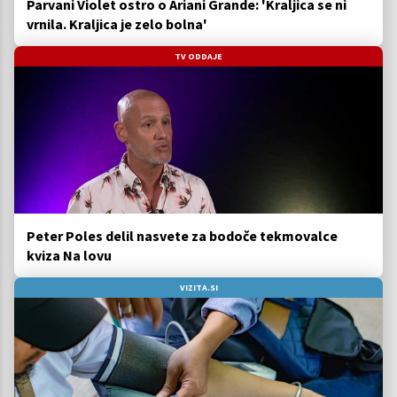
Parvani Violet ostro o Ariani Grande: 'Kraljica se ni
vrnila. Kraljica je zelo bolna'
TV ODDAJE
Peter Poles delil nasvete za bodoče tekmovalce
kviza Na lovu
VIZITA.SI