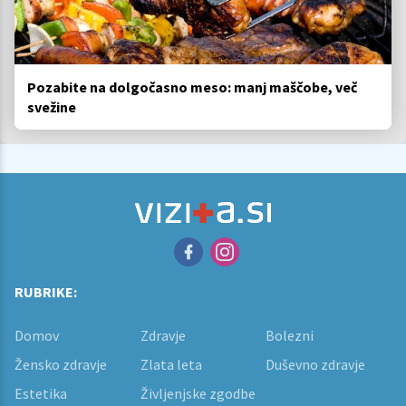
Pozabite na dolgočasno meso: manj maščobe, več
svežine
RUBRIKE:
Domov
Zdravje
Bolezni
Žensko zdravje
Zlata leta
Duševno zdravje
Estetika
Življenjske zgodbe