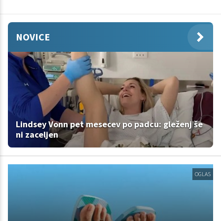
NOVICE
Lindsey Vonn pet mesecev po padcu: gleženj še
ni zaceljen
OGLAS