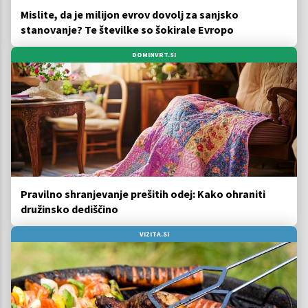
Mislite, da je milijon evrov dovolj za sanjsko
stanovanje? Te številke so šokirale Evropo
DOMINVRT.SI
Pravilno shranjevanje prešitih odej: Kako ohraniti
družinsko dediščino
VIZITA.SI