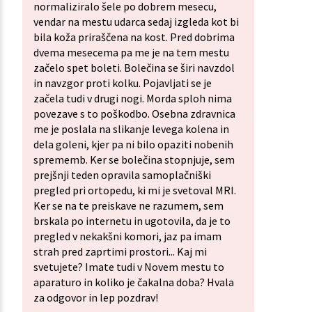
normaliziralo šele po dobrem mesecu,
vendar na mestu udarca sedaj izgleda kot bi
bila koža priraščena na kost. Pred dobrima
dvema mesecema pa me je na tem mestu
začelo spet boleti. Bolečina se širi navzdol
in navzgor proti kolku. Pojavljati se je
začela tudi v drugi nogi. Morda sploh nima
povezave s to poškodbo. Osebna zdravnica
me je poslala na slikanje levega kolena in
dela goleni, kjer pa ni bilo opaziti nobenih
sprememb. Ker se bolečina stopnjuje, sem
prejšnji teden opravila samoplačniški
pregled pri ortopedu, ki mi je svetoval MRI.
Ker se na te preiskave ne razumem, sem
brskala po internetu in ugotovila, da je to
pregled v nekakšni komori, jaz pa imam
strah pred zaprtimi prostori... Kaj mi
svetujete? Imate tudi v Novem mestu to
aparaturo in koliko je čakalna doba? Hvala
za odgovor in lep pozdrav!