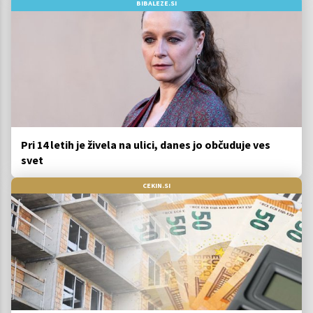
BIBALEZE.SI
Pri 14 letih je živela na ulici, danes jo občuduje ves
svet
CEKIN.SI