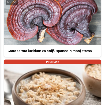
OGLAS
Ganoderma lucidum za boljši spanec in manj stresa
PREHRANA