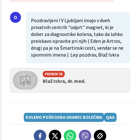
Pozdravljeni ! V Ljubljani imajo v dveh
privatnih centrih "odprt" magnet, ki je
dober za diagnostiko kolena, tako da lahko
preiskavo opravite pri njih ( Eden je Artros,
drugi pa je na Šmartinski cesti, vendar se ne
spomnim imena ). Lep pozdrav, Blaž Iskra
PREBERI ŠE
Blaž Iskra, dr. med.
KOLENO POŠKODBA UDAREC BOLEČINA
Q&A