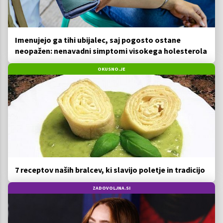
Imenujejo ga tihi ubijalec, saj pogosto ostane
neopažen: nenavadni simptomi visokega holesterola
OKUSNO.JE
7 receptov naših bralcev, ki slavijo poletje in tradicijo
ZADOVOLJNA.SI