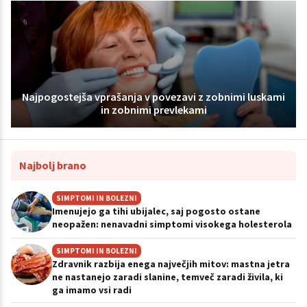
Najpogostejša vprašanja v povezavi z zobnimi luskami
in zobnimi prevlekami
Najbolj brano
SIMPTOMI IN BOLEZNI
Imenujejo ga tihi ubijalec, saj pogosto ostane
neopažen: nenavadni simptomi visokega holesterola
SIMPTOMI IN BOLEZNI
Zdravnik razbija enega največjih mitov: mastna jetra
ne nastanejo zaradi slanine, temveč zaradi živila, ki
ga imamo vsi radi