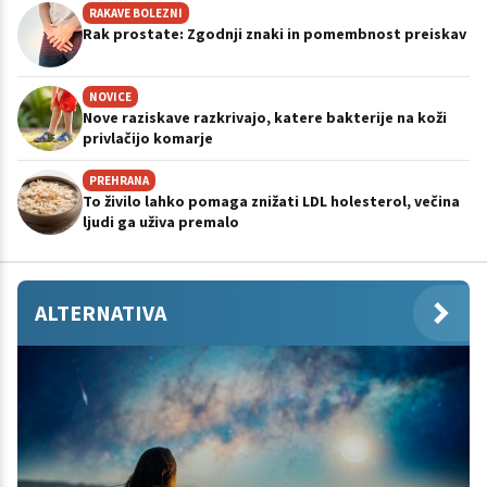
RAKAVE BOLEZNI
Rak prostate: Zgodnji znaki in pomembnost preiskav
NOVICE
Nove raziskave razkrivajo, katere bakterije na koži
privlačijo komarje
PREHRANA
To živilo lahko pomaga znižati LDL holesterol, večina
ljudi ga uživa premalo
ALTERNATIVA