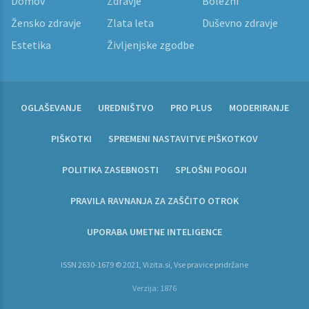
Domov
Zdravje
Bolezni
Žensko zdravje
Zlata leta
Duševno zdravje
Estetika
Življenjske zgodbe
OGLAŠEVANJE
UREDNIŠTVO
PRO PLUS
MODERIRANJE
PIŠKOTKI
SPREMENI NASTAVITVE PIŠKOTKOV
POLITIKA ZASEBNOSTI
SPLOŠNI POGOJI
PRAVILA RAVNANJA ZA ZAŠČITO OTROK
UPORABA UMETNE INTELIGENCE
ISSN 2630-1679 © 2021, Vizita.si, Vse pravice pridržane
Verzija: 1876