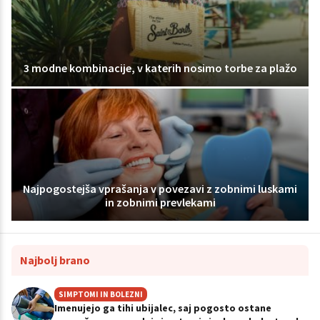
3 modne kombinacije, v katerih nosimo torbe za plažo
Najpogostejša vprašanja v povezavi z zobnimi luskami
in zobnimi prevlekami
Najbolj brano
SIMPTOMI IN BOLEZNI
Imenujejo ga tihi ubijalec, saj pogosto ostane