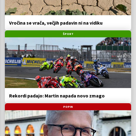
Vročina se vrača, večjih padavin ni na vidiku
ŠPORT
Rekordi padajo: Martin napada novo zmago
POPIN