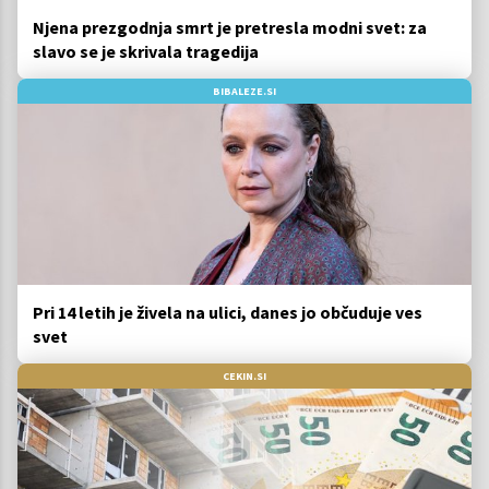
Njena prezgodnja smrt je pretresla modni svet: za
slavo se je skrivala tragedija
BIBALEZE.SI
Pri 14 letih je živela na ulici, danes jo občuduje ves
svet
CEKIN.SI