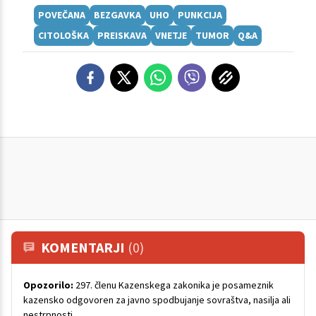
POVEČANA
BEZGAVKA
UHO
PUNKCIJA
CITOLOŠKA
PREISKAVA
VNETJE
TUMOR
Q&A
KOMENTARJI
(0)
Opozorilo:
297. členu Kazenskega zakonika je posameznik
kazensko odgovoren za javno spodbujanje sovraštva, nasilja ali
nestrpnosti.