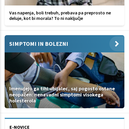
Vas napenja, boli trebuh, prebava pa preprosto ne
deluje, kot bi morala? To ni naključje
SIMPTOMI IN BOLEZNI
Imenujejo ga tihi ubijalec, saj pogosto ostane
neopažen: nenavadni simptomi visokega
holesterola
E-NOVICE