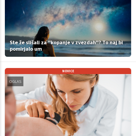
Ste že slišali za "kopanje v zvezdah"? To naj bi
pomirjalo um
NOVICE
OGLAS