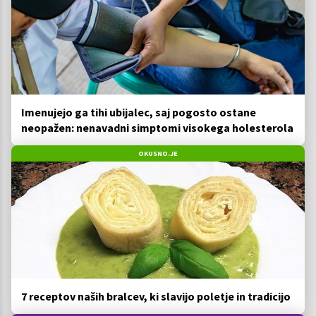
Imenujejo ga tihi ubijalec, saj pogosto ostane
neopažen: nenavadni simptomi visokega holesterola
OKUSNO.JE
7 receptov naših bralcev, ki slavijo poletje in tradicijo