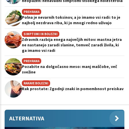
neopažen: nenavadni simptomi visokega holesterola
PREHRANA
Polna je nevarnih toksinov, a jo imamo vsi radi: to je
najbolj nezdrava riba, ki jo mnogi redno uživajo
SIMPTOMI IN BOLEZNI
Zdravnik razbija enega največjih mitov: mastna jetra
ne nastanejo zaradi slanine, temveč zaradi živila, ki
ga imamo vsi radi
PREHRANA
Pozabite na dolgočasno meso: manj maščobe, več
svežine
RAKAVE BOLEZNI
Rak prostate: Zgodnji znaki in pomembnost preiskav
ALTERNATIVA