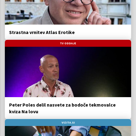
Strastna vrnitev Atlas Erotike
TV ODDAJE
Peter Poles delil nasvete za bodoče tekmovalce
kviza Na lovu
VIZITA.SI