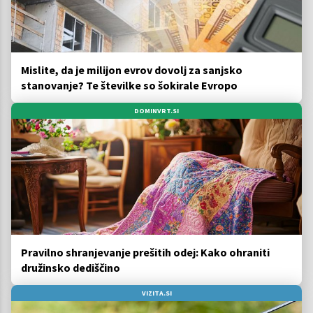
Mislite, da je milijon evrov dovolj za sanjsko
stanovanje? Te številke so šokirale Evropo
DOMINVRT.SI
Pravilno shranjevanje prešitih odej: Kako ohraniti
družinsko dediščino
VIZITA.SI