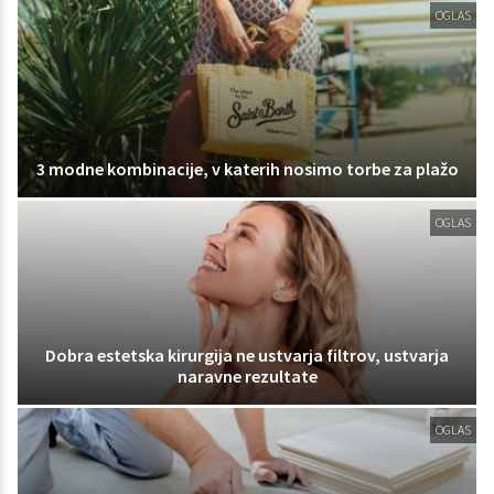
OGLAS
3 modne kombinacije, v katerih nosimo torbe za plažo
OGLAS
Dobra estetska kirurgija ne ustvarja filtrov, ustvarja
naravne rezultate
OGLAS