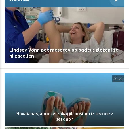
Lindsey Vonn pet mesecev po padcu: gleženj še
ni zaceljen
OGLAS
Havaianas japonke: zakaj jih nosimo iz sezone v
sezono?