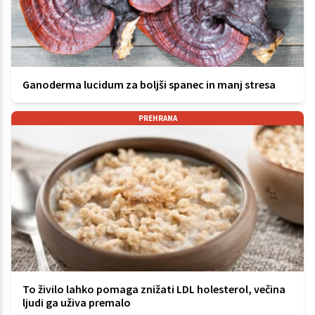
Ganoderma lucidum za boljši spanec in manj stresa
PREHRANA
To živilo lahko pomaga znižati LDL holesterol, večina
ljudi ga uživa premalo