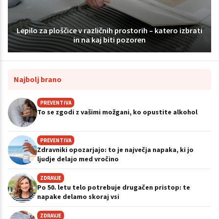
Lepilo za ploščice v različnih prostorih – katero izbrati
in na kaj biti pozoren
Najbolj brano
PREVENTIVA
To se zgodi z vašimi možgani, ko opustite alkohol
PREVENTIVA
Zdravniki opozarjajo: to je največja napaka, ki jo
ljudje delajo med vročino
ZDRAVJE
Po 50. letu telo potrebuje drugačen pristop: te
napake delamo skoraj vsi
ZDRAVJE