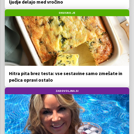
ljudje delajo med vročino
OKUSNO.JE
Hitra pita brez testa: vse sestavine samo zmešate in
pečica opravi ostalo
ZADOVOLJNA.SI