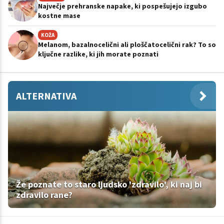
Največje prehranske napake, ki pospešujejo izgubo
kostne mase
KOŽA
Melanom, bazalnocelični ali ploščatocelični rak? To so
ključne razlike, ki jih morate poznati
ALTERNATIVA
Že poznate to staro ljudsko 'zdravilo', ki naj bi
zdravilo rane?