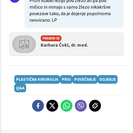
Prsni vsadki ležijo pod žlezo ali pa pod
mišico in nimajo s samo žlezo nikakršne
povezave tako, da je dojenje popolnoma
neovirano. LP
PREBERI ŠE
Barbara Čokl, dr. med.
PLASTIČNA KIRURGIJA
PRSI
POVEČANJE
DOJENJE
Q&A