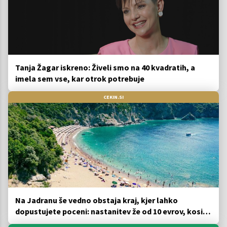
Tanja Žagar iskreno: Živeli smo na 40 kvadratih, a
imela sem vse, kar otrok potrebuje
CEKIN.SI
Na Jadranu še vedno obstaja kraj, kjer lahko
dopustujete poceni: nastanitev že od 10 evrov, kosilo
za pet evrov