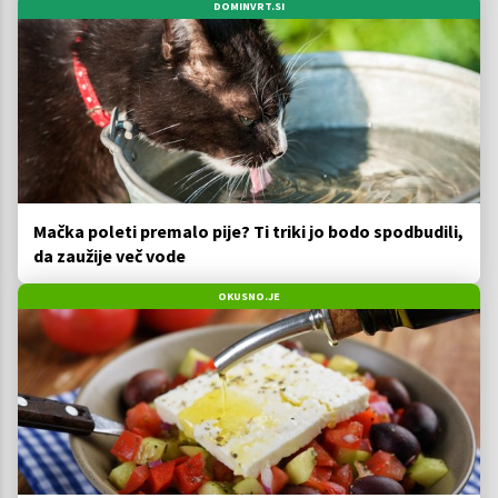
DOMINVRT.SI
Mačka poleti premalo pije? Ti triki jo bodo spodbudili,
da zaužije več vode
OKUSNO.JE