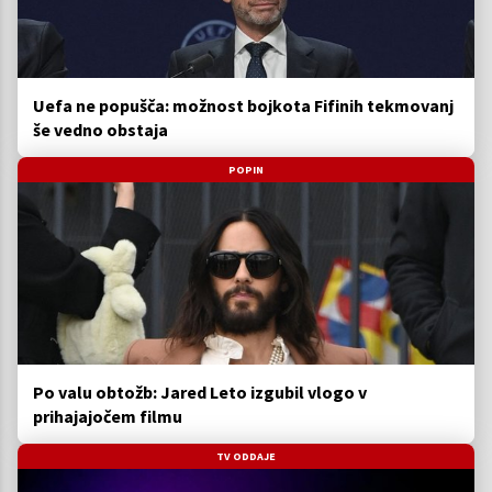
Uefa ne popušča: možnost bojkota Fifinih tekmovanj
še vedno obstaja
POPIN
Po valu obtožb: Jared Leto izgubil vlogo v
prihajajočem filmu
TV ODDAJE