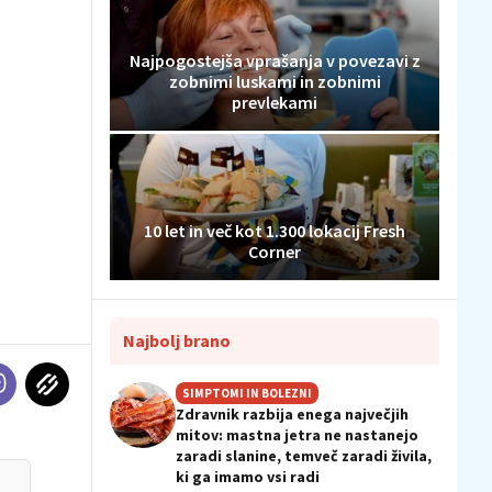
Najpogostejša vprašanja v povezavi z
zobnimi luskami in zobnimi
prevlekami
10 let in več kot 1.300 lokacij Fresh
Corner
Najbolj brano
SIMPTOMI IN BOLEZNI
Zdravnik razbija enega največjih
mitov: mastna jetra ne nastanejo
zaradi slanine, temveč zaradi živila,
ki ga imamo vsi radi