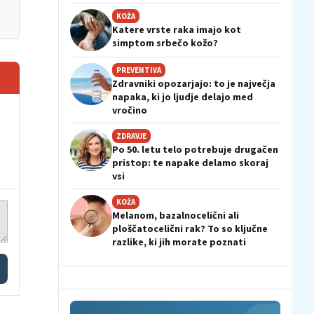
KOŽA
Katere vrste raka imajo kot
simptom srbečo kožo?
PREVENTIVA
Zdravniki opozarjajo: to je največja
napaka, ki jo ljudje delajo med
vročino
ZDRAVJE
Po 50. letu telo potrebuje drugačen
pristop: te napake delamo skoraj
vsi
KOŽA
Melanom, bazalnocelični ali
ploščatocelični rak? To so ključne
razlike, ki jih morate poznati