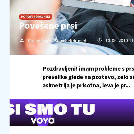
POPOVI ZDRAVNIKI
Povešene prsi
10. 06. 2010 11
Tea Jedlovčnik Štrumbelj dr. med.
Pozdravljeni! imam probleme s prsmi
prevelike glede na postavo, zelo s
asimetrija je prisotna, leva je pr...