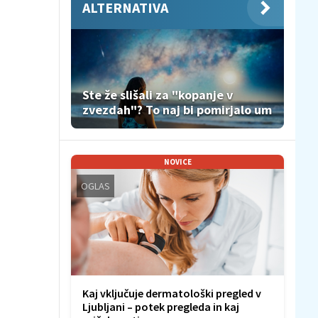
ALTERNATIVA
Ste že slišali za "kopanje v
zvezdah"? To naj bi pomirjalo um
NOVICE
OGLAS
Kaj vključuje dermatološki pregled v
Ljubljani – potek pregleda in kaj