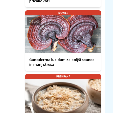
pričakovati
NOVICE
OGLAS
Ganoderma lucidum za boljši spanec
in manj stresa
PREHRANA