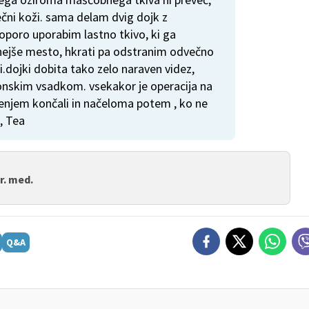
čni koži. sama delam dvig dojk z
 oporo uporabim lastno tkivo, ki ga
rnejše mesto, hkrati pa odstranim odvečno
.dojki dobita tako zelo naraven videz,
ikonskim vsadkom. vsekakor je operacija na
jenjem končali in načeloma potem , ko ne
, Tea
r. med.
Q&A