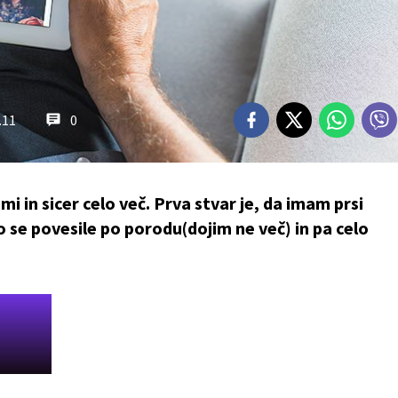
.11
0
 in sicer celo več. Prva stvar je, da imam prsi
o se povesile po porodu(dojim ne več) in pa celo