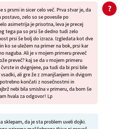
s prsmi in sicer celo več. Prva stvar je, da
 postavo, zelo so se povesile po
lo asimetrija je prisotna, leva je precej
g tega pa so prsi še dedno tudi zelo
ost prsi še bolj do izraza. Izgledata kot dve
i in ko se uležem na primer na bok, prsi kar
o naguba. Ali je v mojem primeru preveč
 kože preveč? kaj se da v mojem primeru
čvrste in dvignjene, pa tudi da bi prsi bile
 vsadki, ali gre že z zmanjšanjem in dvigom
e potrebno končati z nosečnostmi in
jbrž nebi bila smislna v primeru, da bom še
 Vam hvala za odgovor! Lp
a sklepam, da je sta problem uveli dojki.
nega oziroma maščobnega tkiva ni preveč,