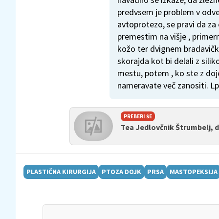
predvsem je problem v odve
avtoprotezo, se pravi da za
premestim na višje , prime
kožo ter dvignem bradavički
skorajda kot bi delali z sil
mestu, potem , ko ste z do
nameravate več zanositi. Lp
PREBERI ŠE
Tea Jedlovčnik Štrumbelj, d
PLASTIČNA KIRURGIJA
PTOZA DOJK
PRSA
MASTOPEKSIJA