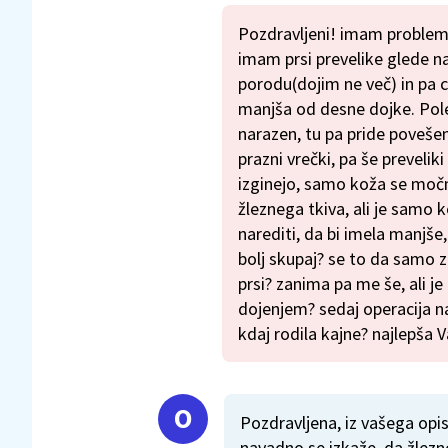
Pozdravljeni! imam probleme 
imam prsi prevelike glede na
porodu(dojim ne več) in pa ce
manjša od desne dojke. Pole
narazen, tu pa pride povešen
prazni vrečki, pa še prevelik
izginejo, samo koža se močn
žleznega tkiva, ali je samo
narediti, da bi imela manjše, 
bolj skupaj? se to da samo z
prsi? zanima pa me še, ali j
dojenjem? sedaj operacija na
kdaj rodila kajne? najlepša
Pozdravljena, iz vašega opis
navadno se izkaže, da žlez