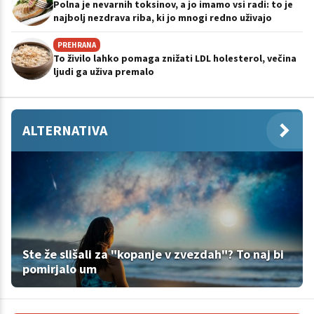
Polna je nevarnih toksinov, a jo imamo vsi radi: to je
najbolj nezdrava riba, ki jo mnogi redno uživajo
PREHRANA
To živilo lahko pomaga znižati LDL holesterol, večina
ljudi ga uživa premalo
ALTERNATIVA
Ste že slišali za "kopanje v zvezdah"? To naj bi
pomirjalo um