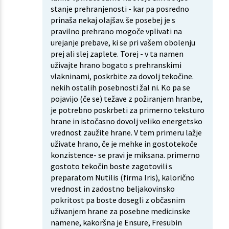
stanje prehranjenosti - kar pa posredno
prinaša nekaj olajšav. še posebej je s
pravilno prehrano mogoče vplivati na
urejanje prebave, ki se pri vašem obolenju
prej ali slej zaplete. Torej - v ta namen
uživajte hrano bogato s prehranskimi
vlakninami, poskrbite za dovolj tekočine.
nekih ostalih posebnosti žal ni. Ko pa se
pojavijo (če se) težave z požiranjem hranbe,
je potrebno poskrbeti za primerno teksturo
hrane in istočasno dovolj veliko energetsko
vrednost zaužite hrane. V tem primeru lažje
uživate hrano, če je mehke in gostotekoče
konzistence- se pravi je miksana. primerno
gostoto tekočin boste zagotovili s
preparatom Nutilis (firma Iris), kalorično
vrednost in zadostno beljakovinsko
pokritost pa boste dosegli z občasnim
uživanjem hrane za posebne medicinske
namene, kakoršna je Ensure, Fresubin