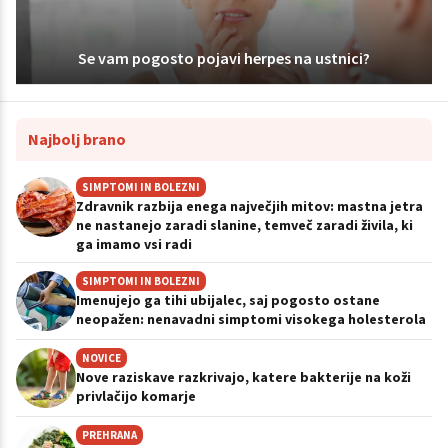
Se vam pogosto pojavi herpes na ustnici?
Najbolj brano
SIMPTOMI IN BOLEZNI
Zdravnik razbija enega največjih mitov: mastna jetra
ne nastanejo zaradi slanine, temveč zaradi živila, ki
ga imamo vsi radi
SIMPTOMI IN BOLEZNI
Imenujejo ga tihi ubijalec, saj pogosto ostane
neopažen: nenavadni simptomi visokega holesterola
NOVICE
Nove raziskave razkrivajo, katere bakterije na koži
privlačijo komarje
PREHRANA