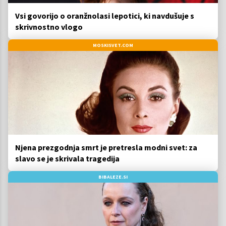
Vsi govorijo o oranžnolasi lepotici, ki navdušuje s
skrivnostno vlogo
MOSKISVET.COM
Njena prezgodnja smrt je pretresla modni svet: za
slavo se je skrivala tragedija
BIBALEZE.SI