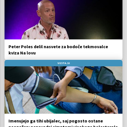
Peter Poles delil nasvete za bodoče tekmovalce
kviza Na lovu
VIZITA.SI
Imenujejo ga tihi ubijalec, saj pogosto ostane
neopažen: nenavadni simptomi visokega holesterola