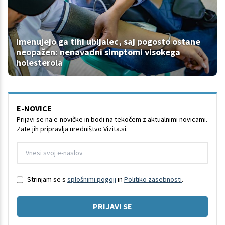
Imenujejo ga tihi ubijalec, saj pogosto ostane
neopažen: nenavadni simptomi visokega
holesterola
E-NOVICE
Prijavi se na e-novičke in bodi na tekočem z aktualnimi novicami.
Zate jih pripravlja uredništvo Vizita.si.
Strinjam se s
splošnimi pogoji
in
Politiko zasebnosti
.
PRIJAVI SE