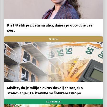
Pri 14 letih je živela na ulici, danes jo občuduje ves
svet
CEKIN.SI
Mislite, da je milijon evrov dovolj za sanjsko
stanovanje? Te številke so šokirale Evropo
DOMINVRT.SI