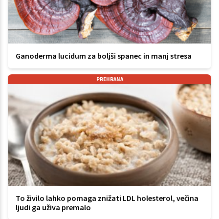
Ganoderma lucidum za boljši spanec in manj stresa
PREHRANA
To živilo lahko pomaga znižati LDL holesterol, večina
ljudi ga uživa premalo