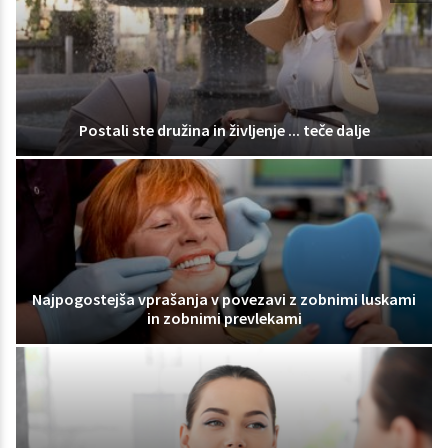
Postali ste družina in življenje ... teče dalje
Najpogostejša vprašanja v povezavi z zobnimi luskami
in zobnimi prevlekami