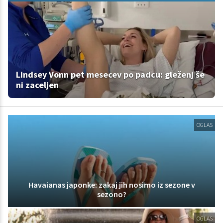
Lindsey Vonn pet mesecev po padcu: gleženj še
ni zaceljen
OGLAS
Havaianas japonke: zakaj jih nosimo iz sezone v
sezono?
OGLAS