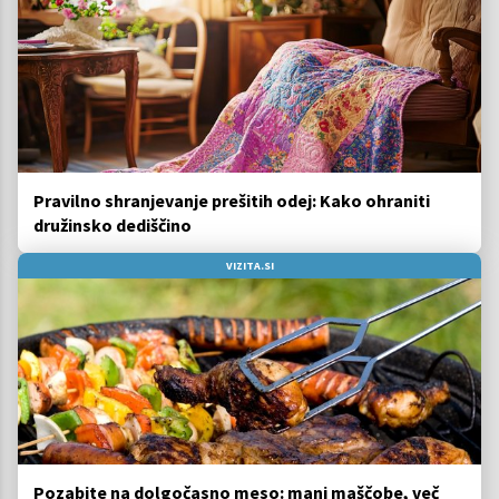
Pravilno shranjevanje prešitih odej: Kako ohraniti
družinsko dediščino
VIZITA.SI
Pozabite na dolgočasno meso: manj maščobe, več