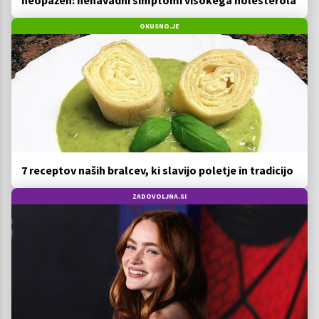
OKUSNO.JE
7 receptov naših bralcev, ki slavijo poletje in tradicijo
ZADOVOLJNA.SI