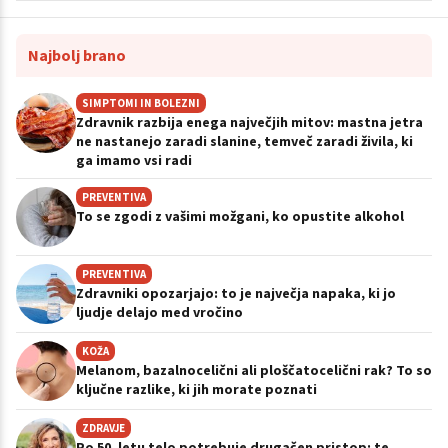
Najbolj brano
SIMPTOMI IN BOLEZNI
Zdravnik razbija enega največjih mitov: mastna jetra
ne nastanejo zaradi slanine, temveč zaradi živila, ki
ga imamo vsi radi
PREVENTIVA
To se zgodi z vašimi možgani, ko opustite alkohol
PREVENTIVA
Zdravniki opozarjajo: to je največja napaka, ki jo
ljudje delajo med vročino
KOŽA
Melanom, bazalnocelični ali ploščatocelični rak? To so
ključne razlike, ki jih morate poznati
ZDRAVJE
Po 50. letu telo potrebuje drugačen pristop: te