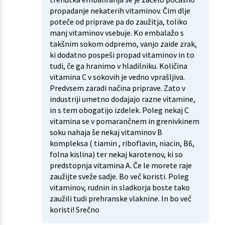
propadanje nekaterih vitaminov. Čim dlje
poteče od priprave pa do zaužitja, toliko
manj vitaminov vsebuje. Ko embalažo s
takšnim sokom odpremo, vanjo zaide zrak,
ki dodatno pospeši propad vitaminov in to
tudi, če ga hranimo v hladilniku. Količina
vitamina C v sokovih je vedno vprašljiva.
Predvsem zaradi načina priprave. Zato v
industriji umetno dodajajo razne vitamine,
in s tem obogatijo izdelek. Poleg nekaj C
vitamina se v pomarančnem in grenivkinem
soku nahaja še nekaj vitaminov B
kompleksa ( tiamin , riboflavin, niacin, B6,
folna kislina) ter nekaj karotenov, ki so
predstopnja vitamina A. Če le morete raje
zaužijte sveže sadje. Bo več koristi. Poleg
vitaminov, rudnin in sladkorja boste tako
zaužili tudi prehranske vlaknine. In bo več
koristi! Srečno