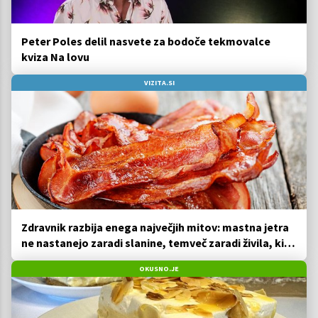
Peter Poles delil nasvete za bodoče tekmovalce
kviza Na lovu
VIZITA.SI
Zdravnik razbija enega največjih mitov: mastna jetra
ne nastanejo zaradi slanine, temveč zaradi živila, ki
ga imamo vsi radi
OKUSNO.JE