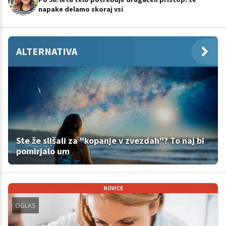
napake delamo skoraj vsi
ALTERNATIVA
Ste že slišali za "kopanje v zvezdah"? To naj bi
pomirjalo um
NOVICE
OGLAS