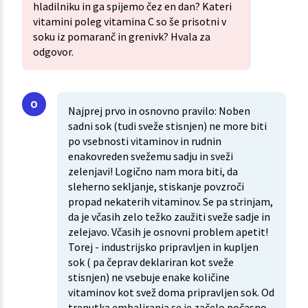
hladilniku in ga spijemo čez en dan? Kateri
vitamini poleg vitamina C so še prisotni v
soku iz pomaranč in grenivk? Hvala za
odgovor.
Najprej prvo in osnovno pravilo: Noben
sadni sok (tudi sveže stisnjen) ne more biti
po vsebnosti vitaminov in rudnin
enakovreden svežemu sadju in sveži
zelenjavi! Logično nam mora biti, da
sleherno sekljanje, stiskanje povzroči
propad nekaterih vitaminov. Se pa strinjam,
da je včasih zelo težko zaužiti sveže sadje in
zelejavo. Včasih je osnovni problem apetit!
Torej - industrijsko pripravljen in kupljen
sok ( pa čeprav deklariran kot sveže
stisnjen) ne vsebuje enake količine
vitaminov kot svež doma pripravljen sok. Od
trenutka embaliranja se je začelo počasno