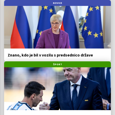
NOVICE
Znano, kdo je bil v vozilu s predsednico države
ŠPORT