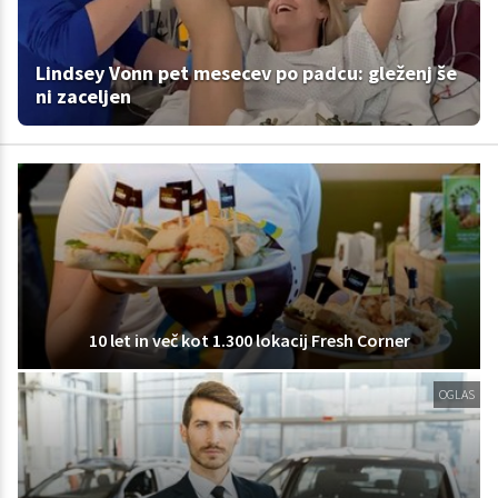
Lindsey Vonn pet mesecev po padcu: gleženj še
ni zaceljen
10 let in več kot 1.300 lokacij Fresh Corner
OGLAS